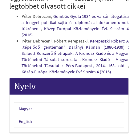
legtöbbet olvasott cikkei
Péter Debreceni,
Gömbös Gyula 1934-es varsói látogatása
a lengyel politikai sajtó és diplomáciai dokumentumok
tükrében
,
Közép-Európai Közlemények: Évf. 9 szám 4
(2016)
Péter Debreceni, Róbert Kerepeszki,
Kerepeszki Róbert: A
„tépelődő gentleman" Darányi Kálmán (1886-1939) :
Sziluett Korszerű Életrajzok : A Kronosz Kiadó és a Magyar
Történelmi Társulat sorozata : Kronosz Kiadó - Magyar
Történelmi Társulat : Pécs-Budapest, 2014. 163. old.
,
Közép-Európai Közlemények: Évf. 9 szám 4 (2016)
Nyelv
Magyar
English