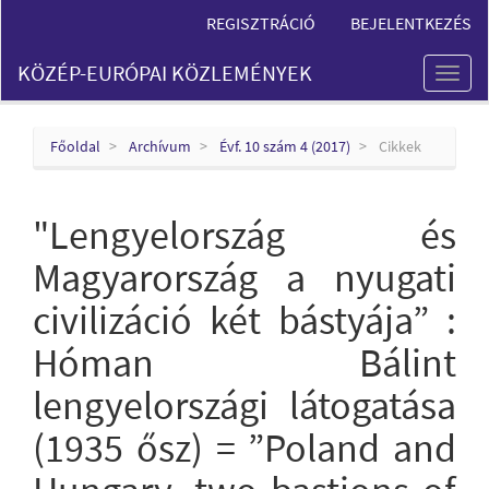
Main
REGISZTRÁCIÓ
BEJELENTKEZÉS
Navigation
Main
KÖZÉP-EURÓPAI KÖZLEMÉNYEK
Content
Toggl
Sidebar
naviga
Főoldal
Archívum
Évf. 10 szám 4 (2017)
Cikkek
"Lengyelország és
Magyarország a nyugati
civilizáció két bástyája” :
Hóman Bálint
lengyelországi látogatása
(1935 ősz) = ”Poland and