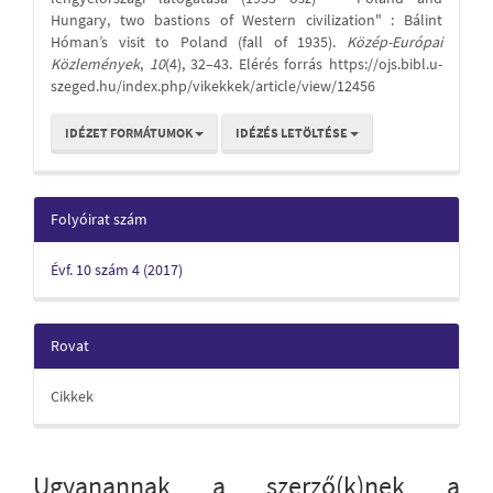
Hungary, two bastions of Western civilization" : Bálint
Hóman’s visit to Poland (fall of 1935).
Közép-Európai
Közlemények
,
10
(4), 32–43. Elérés forrás https://ojs.bibl.u-
szeged.hu/index.php/vikekkek/article/view/12456
IDÉZET FORMÁTUMOK
IDÉZÉS LETÖLTÉSE
Folyóirat szám
Évf. 10 szám 4 (2017)
Rovat
Cikkek
Ugyanannak a szerző(k)nek a