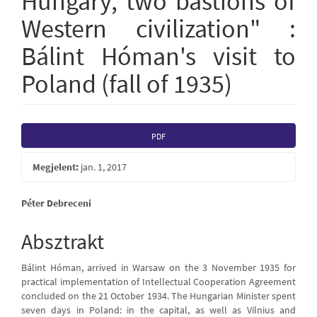
Hungary, two bastions of
Western civilization" :
Bálint Hóman's visit to
Poland (fall of 1935)
Article
PDF
Sidebar
Megjelent:
jan. 1, 2017
Main
Péter Debreceni
Article
Absztrakt
Content
Bálint Hóman, arrived in Warsaw on the 3 November 1935 for
practical implementation of Intellectual Cooperation Agreement
concluded on the 21 October 1934. The Hungarian Minister spent
seven days in Poland: in the capital, as well as Vilnius and