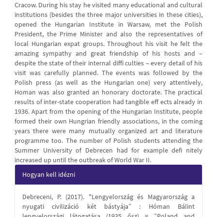
Cracow. During his stay he visited many educational and cultural
institutions (besides the three major universities in these cities),
opened the Hungarian Institute in Warsaw, met the Polish
President, the Prime Minister and also the representatives of
local Hungarian expat groups. Throughout his visit he felt the
amazing sympathy and great friendship of his hosts and –
despite the state of their internal diffi culties – every detail of his
visit was carefully planned. The events was followed by the
Polish press (as well as the Hungarian one) very attentively,
Homan was also granted an honorary doctorate. The practical
results of inter-state cooperation had tangible eff ects already in
1936. Apart from the opening of the Hungarian Institute, people
formed their own Hungrian friendly associations, in the coming
years there were many mutually organized art and literature
programme too. The number of Polish students attending the
Summer University of Debrecen had for example defi nitely
increased up until the outbreak of World War II.
Article
Hogyan kell idézni
Details
Debreceni, P. (2017). "Lengyelország és Magyarország a
nyugati civilizáció két bástyája” : Hóman Bálint
lengyelországi látogatása (1935 ősz) = ”Poland and