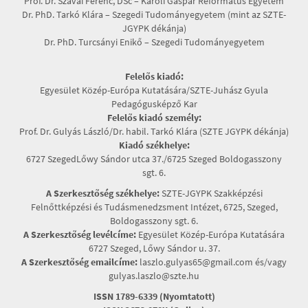
Prof. Dr. Szávai Ferenc, DSc – Károli Gáspár Református Egyetem
Dr. PhD. Tarkó Klára – Szegedi Tudományegyetem (mint az SZTE-
JGYPK dékánja)
Dr. PhD. Turcsányi Enikő – Szegedi Tudományegyetem
Felelős kiadó:
Egyesület Közép-Európa Kutatására/SZTE-Juhász Gyula
Pedagógusképző Kar
Felelős kiadó személy:
Prof. Dr. Gulyás László/Dr. habil. Tarkó Klára (SZTE JGYPK dékánja)
Kiadó székhelye:
6727 SzegedLőwy Sándor utca 37./6725 Szeged Boldogasszony
sgt. 6.
A Szerkesztőség székhelye:
SZTE-JGYPK Szakképzési
Felnőttképzési és Tudásmenedzsment Intézet, 6725, Szeged,
Boldogasszony sgt. 6.
A Szerkesztőség levélcíme:
Egyesület Közép-Európa Kutatására
6727 Szeged, Lőwy Sándor u. 37.
A Szerkesztőség emailcíme:
laszlo.gulyas65@gmail.com és/vagy
gulyas.laszlo@szte.hu
ISSN 1789-6339 (Nyomtatott)