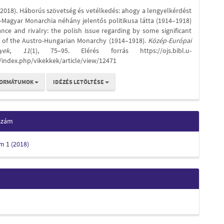
s
 (2018). Háborús szövetség és vetélkedés: ahogy a lengyelkérdést
k-Magyar Monarchia néhány jelentős politikusa látta (1914–1918)
ance and rivalry: the polish issue regarding by some significant
ns of the Austro-Hungarian Monarchy (1914–1918).
Közép-Európai
yek
,
11
(1), 75–95. Elérés forrás https://ojs.bibl.u-
/index.php/vikekkek/article/view/12471
FORMÁTUMOK
IDÉZÉS LETÖLTÉSE
 szám
ám 1 (2018)