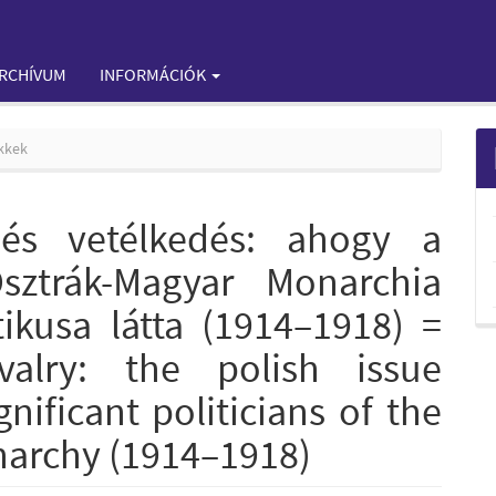
RCHÍVUM
INFORMÁCIÓK
kkek
és vetélkedés: ahogy a
sztrák-Magyar Monarchia
tikusa látta (1914–1918) =
valry: the polish issue
nificant politicians of the
archy (1914–1918)