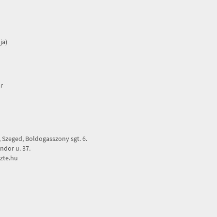
ja)
r
Szeged, Boldogasszony sgt. 6.
dor u. 37.
zte.hu