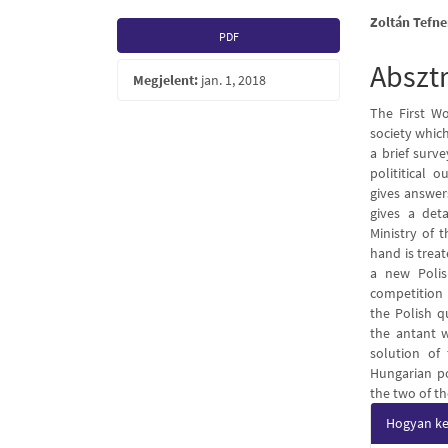
Article
Main
Zoltán Tefne
PDF
Sidebar
Articl
Abszt
Megjelent:
jan. 1, 2018
Conte
The First Wo
society whic
a brief surv
polititical 
gives answer
gives a det
Ministry of 
hand is treat
a new Polis
competition 
the Polish q
the antant w
solution of
Hungarian po
the two of th
Articl
Hogyan kel