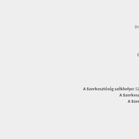
Dr
A Szerkesztőség székhelye:
SZ
A Szerkes
A Sze