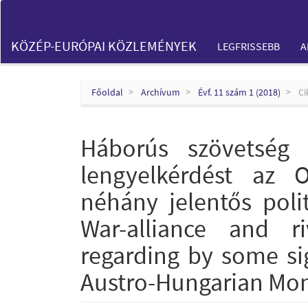
Main
Navigation
Main
KÖZÉP-EURÓPAI KÖZLEMÉNYEK
LEGFRISSEBB
A
Content
Sidebar
Főoldal
Archívum
Évf. 11 szám 1 (2018)
Ci
Háborús szövetség 
lengyelkérdést az O
néhány jelentős poli
War-alliance and ri
regarding by some sig
Austro-Hungarian Mon