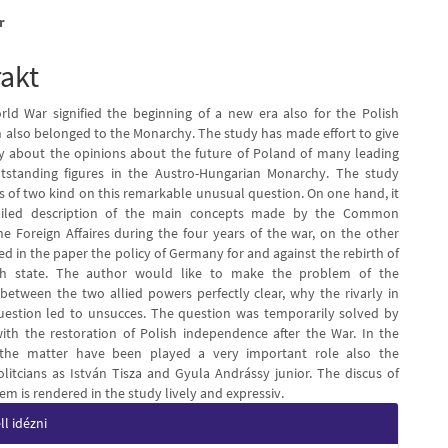
r
e
rakt
nt
rld War signified the beginning of a new era also for the Polish
h also belonged to the Monarchy. The study has made effort to give
ey about the opinions about the future of Poland of many leading
outstanding figures in the Austro-Hungarian Monarchy. The study
s of two kind on this remarkable unusual question. On one hand, it
ailed description of the main concepts made by the Common
the Foreign Affaires during the four years of the war, on the other
ed in the paper the policy of Germany for and against the rebirth of
h state. The author would like to make the problem of the
between the two allied powers perfectly clear, why the rivarly in
uestion led to unsucces. The question was temporarily solved by
ith the restoration of Polish independence after the War. In the
 the matter have been played a very important role also the
litcians as István Tisza and Gyula Andrássy junior. The discus of
em is rendered in the study lively and expressiv.
e
l idézni