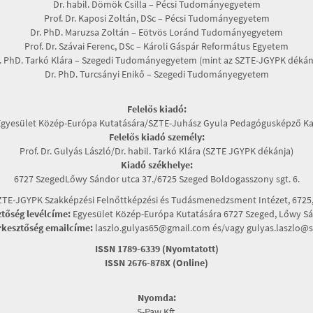
Dr. habil. Dömök Csilla – Pécsi Tudományegyetem
Prof. Dr. Kaposi Zoltán, DSc – Pécsi Tudományegyetem
Dr. PhD. Maruzsa Zoltán – Eötvös Loránd Tudományegyetem
Prof. Dr. Szávai Ferenc, DSc – Károli Gáspár Református Egyetem
. PhD. Tarkó Klára – Szegedi Tudományegyetem (mint az SZTE-JGYPK dékán
Dr. PhD. Turcsányi Enikő – Szegedi Tudományegyetem
Felelős kiadó:
Egyesület Közép-Európa Kutatására/SZTE-Juhász Gyula Pedagógusképző Ka
Felelős kiadó személy:
Prof. Dr. Gulyás László/Dr. habil. Tarkó Klára (SZTE JGYPK dékánja)
Kiadó székhelye:
6727 SzegedLőwy Sándor utca 37./6725 Szeged Boldogasszony sgt. 6.
TE-JGYPK Szakképzési Felnőttképzési és Tudásmenedzsment Intézet, 6725, 
ztőség levélcíme:
Egyesület Közép-Európa Kutatására 6727 Szeged, Lőwy Sán
rkesztőség emailcíme:
laszlo.gulyas65@gmail.com és/vagy gulyas.laszlo@s
ISSN 1789-6339 (Nyomtatott)
ISSN 2676-878X (Online)
Nyomda:
S-Paw Kft.