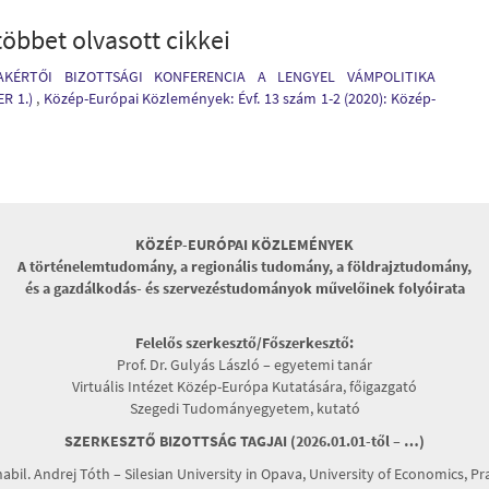
öbbet olvasott cikkei
KÉRTŐI BIZOTTSÁGI KONFERENCIA A LENGYEL VÁMPOLITIKA
R 1.)
,
Közép-Európai Közlemények: Évf. 13 szám 1-2 (2020): Közép-
KÖZÉP-EURÓPAI KÖZLEMÉNYEK
A történelemtudomány, a regionális tudomány, a földrajztudomány,
és a gazdálkodás- és szervezéstudományok művelőinek folyóirata
Felelős szerkesztő/Főszerkesztő:
Prof. Dr. Gulyás László – egyetemi tanár
Virtuális Intézet Közép-Európa Kutatására, főigazgató
Szegedi Tudományegyetem, kutató
SZERKESZTŐ BIZOTTSÁG TAGJAI (2026.01.01-től – …)
habil. Andrej Tóth – Silesian University in Opava, University of Economics, P