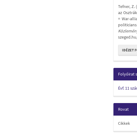
Detail
Tefner, Z.
az Osztrá
= War-alli
politicia
Közlemén
szeged.hu
IDÉZET 
Folyóirat
Évf. 11 sz
Rovat
Cikkek