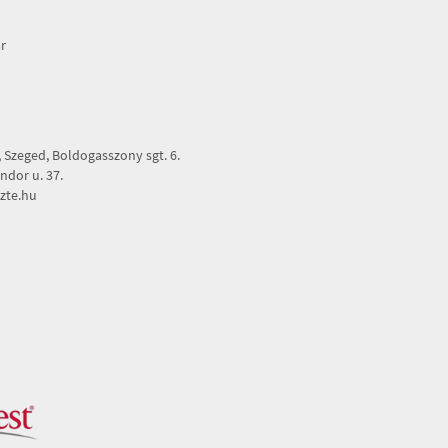
r
Szeged, Boldogasszony sgt. 6.
dor u. 37.
zte.hu