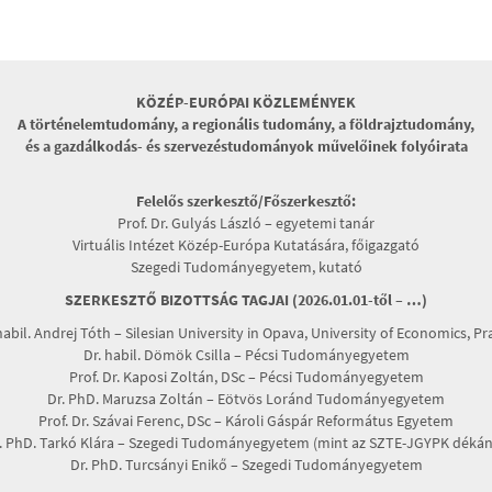
KÖZÉP-EURÓPAI KÖZLEMÉNYEK
A történelemtudomány, a regionális tudomány, a földrajztudomány,
és a gazdálkodás- és szervezéstudományok művelőinek folyóirata
Felelős szerkesztő/Főszerkesztő:
Prof. Dr. Gulyás László – egyetemi tanár
Virtuális Intézet Közép-Európa Kutatására, főigazgató
Szegedi Tudományegyetem, kutató
SZERKESZTŐ BIZOTTSÁG TAGJAI (2026.01.01-től – …)
habil. Andrej Tóth – Silesian University in Opava, University of Economics, P
Dr. habil. Dömök Csilla – Pécsi Tudományegyetem
Prof. Dr. Kaposi Zoltán, DSc – Pécsi Tudományegyetem
Dr. PhD. Maruzsa Zoltán – Eötvös Loránd Tudományegyetem
Prof. Dr. Szávai Ferenc, DSc – Károli Gáspár Református Egyetem
. PhD. Tarkó Klára – Szegedi Tudományegyetem (mint az SZTE-JGYPK dékán
Dr. PhD. Turcsányi Enikő – Szegedi Tudományegyetem