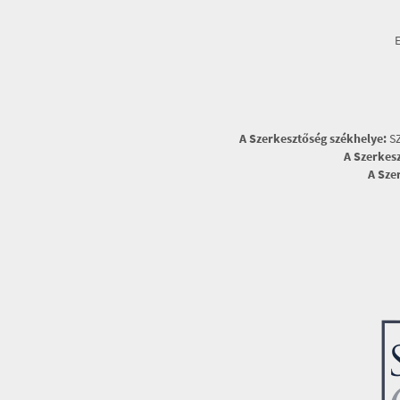
A Szerkesztőség székhelye:
SZ
A Szerkes
A Sze