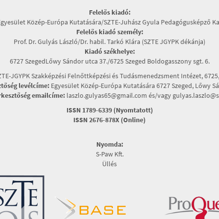
Felelős kiadó:
Egyesület Közép-Európa Kutatására/SZTE-Juhász Gyula Pedagógusképző Ka
Felelős kiadó személy:
Prof. Dr. Gulyás László/Dr. habil. Tarkó Klára (SZTE JGYPK dékánja)
Kiadó székhelye:
6727 SzegedLőwy Sándor utca 37./6725 Szeged Boldogasszony sgt. 6.
TE-JGYPK Szakképzési Felnőttképzési és Tudásmenedzsment Intézet, 6725, 
ztőség levélcíme:
Egyesület Közép-Európa Kutatására 6727 Szeged, Lőwy Sán
rkesztőség emailcíme:
laszlo.gulyas65@gmail.com és/vagy gulyas.laszlo@s
ISSN 1789-6339 (Nyomtatott)
ISSN 2676-878X (Online)
Nyomda:
S-Paw Kft.
Üllés