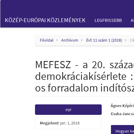
Main
Navigation
Main
KÖZÉP-EURÓPAI KÖZLEMÉNYEK
LEGFRISSEBB
A
Content
Sidebar
Főoldal
Archívum
Évf. 11 szám 1 (2018)
Ci
MEFESZ - a 20. száza
demokráciakísérlete 
os forradalom indítósz
Article
Main
Ágnes Képír
PDF
Csaba Jancs
Sidebar
Articl
Megjelent:
jan. 1, 2018
Conte
Articl
Hogyan kel