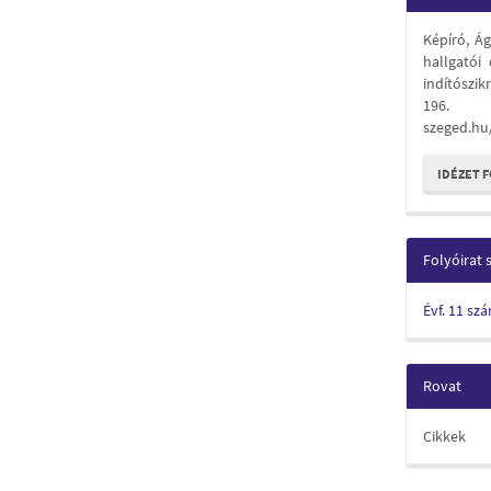
Detail
Képíró, Ág
hallgatói
indítószik
196. 
szeged.hu
IDÉZET 
Folyóirat
Évf. 11 sz
Rovat
Cikkek