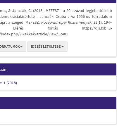
s
nes, & Jancsák, C. (2018). MEFESZ - a 20. század legjelentősebb
 demokráciakísérlete : Jancsák Csaba : Az 1956-os forradalom
rája : a szegedi MEFESZ.
Közép-Európai Közlemények
,
11
(1), 194–
Elérés forrás https://ojs.bibl.u-
/index.php/vikekkek/article/view/12481
FORMÁTUMOK
IDÉZÉS LETÖLTÉSE
 szám
ám 1 (2018)