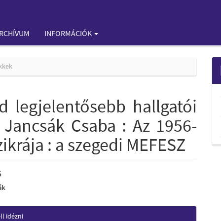
RCHÍVUM
INFORMÁCIÓK
kkek
d legjelentősebb hallgatói
: Jancsák Csaba : Az 1956-
ikrája : a szegedi MEFESZ
ó
ák
e
nt
e
l idézni