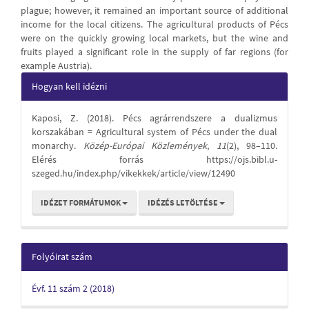
plague; however, it remained an important source of additional
income for the local citizens. The agricultural products of Pécs
were on the quickly growing local markets, but the wine and
fruits played a significant role in the supply of far regions (for
example Austria).
Article
Hogyan kell idézni
Details
Kaposi, Z. (2018). Pécs agrárrendszere a dualizmus
korszakában = Agricultural system of Pécs under the dual
monarchy.
Közép-Európai Közlemények
,
11
(2), 98–110.
Elérés forrás https://ojs.bibl.u-
szeged.hu/index.php/vikekkek/article/view/12490
IDÉZET FORMÁTUMOK
IDÉZÉS LETÖLTÉSE
Folyóirat szám
Évf. 11 szám 2 (2018)