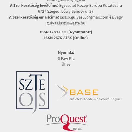
A Szerkesztőség levélcíme:
Egyesület Közép-Európa Kutatására
6727 Szeged, Lőwy Sándor u. 37.
A Szerkesztőség emailcíme:
laszlo.gulyas65@gmail.com és/vagy
gulyas.laszlo@szte.hu
ISSN 1789-6339 (Nyomtatott)
ISSN 2676-878X (Online)
Nyomda:
S-Paw Kft.
Üllés