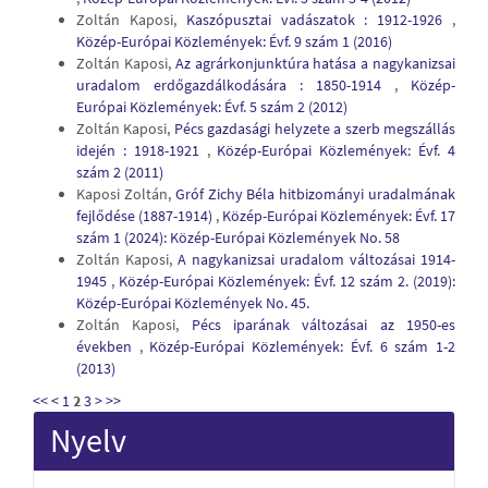
Zoltán Kaposi,
Kaszópusztai vadászatok : 1912-1926
,
Közép-Európai Közlemények: Évf. 9 szám 1 (2016)
Zoltán Kaposi,
Az agrárkonjunktúra hatása a nagykanizsai
uradalom erdőgazdálkodására : 1850-1914
,
Közép-
Európai Közlemények: Évf. 5 szám 2 (2012)
Zoltán Kaposi,
Pécs gazdasági helyzete a szerb megszállás
idején : 1918-1921
,
Közép-Európai Közlemények: Évf. 4
szám 2 (2011)
Kaposi Zoltán,
Gróf Zichy Béla hitbizományi uradalmának
fejlődése (1887-1914)
,
Közép-Európai Közlemények: Évf. 17
szám 1 (2024): Közép-Európai Közlemények No. 58
Zoltán Kaposi,
A nagykanizsai uradalom változásai 1914-
1945
,
Közép-Európai Közlemények: Évf. 12 szám 2. (2019):
Közép-Európai Közlemények No. 45.
Zoltán Kaposi,
Pécs iparának változásai az 1950-es
években
,
Közép-Európai Közlemények: Évf. 6 szám 1-2
(2013)
<<
<
1
2
3
>
>>
Nyelv