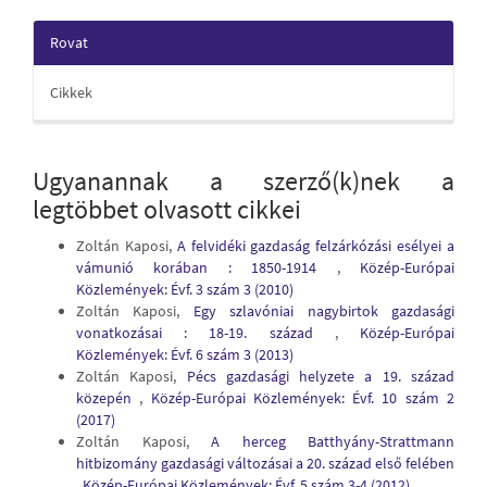
Rovat
Cikkek
Ugyanannak a szerző(k)nek a
legtöbbet olvasott cikkei
Zoltán Kaposi,
A felvidéki gazdaság felzárkózási esélyei a
vámunió korában : 1850-1914
,
Közép-Európai
Közlemények: Évf. 3 szám 3 (2010)
Zoltán Kaposi,
Egy szlavóniai nagybirtok gazdasági
vonatkozásai : 18-19. század
,
Közép-Európai
Közlemények: Évf. 6 szám 3 (2013)
Zoltán Kaposi,
Pécs gazdasági helyzete a 19. század
közepén
,
Közép-Európai Közlemények: Évf. 10 szám 2
(2017)
Zoltán Kaposi,
A herceg Batthyány-Strattmann
hitbizomány gazdasági változásai a 20. század első felében
,
Közép-Európai Közlemények: Évf. 5 szám 3-4 (2012)