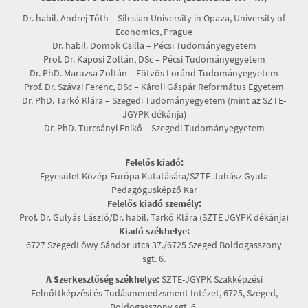
Dr. habil. Andrej Tóth – Silesian University in Opava, University of
Economics, Prague
Dr. habil. Dömök Csilla – Pécsi Tudományegyetem
Prof. Dr. Kaposi Zoltán, DSc – Pécsi Tudományegyetem
Dr. PhD. Maruzsa Zoltán – Eötvös Loránd Tudományegyetem
Prof. Dr. Szávai Ferenc, DSc – Károli Gáspár Református Egyetem
Dr. PhD. Tarkó Klára – Szegedi Tudományegyetem (mint az SZTE-
JGYPK dékánja)
Dr. PhD. Turcsányi Enikő – Szegedi Tudományegyetem
Felelős kiadó:
Egyesület Közép-Európa Kutatására/SZTE-Juhász Gyula
Pedagógusképző Kar
Felelős kiadó személy:
Prof. Dr. Gulyás László/Dr. habil. Tarkó Klára (SZTE JGYPK dékánja)
Kiadó székhelye:
6727 SzegedLőwy Sándor utca 37./6725 Szeged Boldogasszony
sgt. 6.
A Szerkesztőség székhelye:
SZTE-JGYPK Szakképzési
Felnőttképzési és Tudásmenedzsment Intézet, 6725, Szeged,
Boldogasszony sgt. 6.