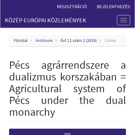
Main
REGISZTRÁCIÓ
BEJELENTKEZÉS
Navigation
Main
KÖZÉP-EURÓPAI KÖZLEMÉNYEK
Content
Toggl
Sidebar
naviga
Főoldal
Archívum
Évf. 11 szám 2 (2018)
Cikkek
Pécs agrárrendszere a
dualizmus korszakában =
Agricultural system of
Pécs under the dual
monarchy
Article
PDF