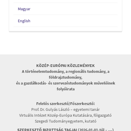
Magyar
English
KÖZÉP-EURÓPAI KÖZLEMÉNYEK
A történelemtudomány, a regionális tudomány, a
földrajztudomány,
és a gazdálkodás- és szervezéstudományok művelőinek
folyóirata
Felelős szerkesztő/Főszerkesztő:
Prof. Dr. Gulyás László – egyetemi tanár
Virtuális Intézet Közép-Európa Kutatására, főigazgató
Szegedi Tudományegyetem, kutató
SZERKESZTŐ BIZOTTSÁG TAGJAI (2026.01.01-től – …)