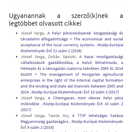
Ugyanannak a szerző(k)nek a
legtöbbet olvasott cikkei
József Varga,
A helyi pénzrendszerek közgazdasági és
társadalmi elfogadottsága = The economical and social
acceptance of the local currency systems
,
Közép-Európai
Közlemények: Évf. 11 szám 2 (2018)
József Varga, Zoltán Sipiczki,
A hazai mezőgazdasági
vállalkozások gazdálkodása, a belső felhalmozás, a
hitelezés és a támogatási csatorna tükrében 2005 és 2014
között = The management of Hungarian agricultural
enterprises in the light of the internal capital formation
and the lending and state aid channels between 2005 and
2014
,
Közép-Európai Közlemények: Évf. 10 szám 3 (2017)
József Varga,
A Chiemgauer, mint sikeres helyi pénz
működése
,
Közép-Európai Közlemények: Évf. 10 szám 2
(2017)
József Varga, Tamás Ary,
A TTIP lehetséges hatásai
Magyarország gazdaságára
,
Közép-Európai Közlemények:
Évf. 9 szám 2 (2016)