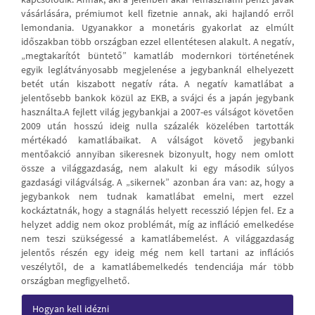
vásárlására, prémiumot kell fizetnie annak, aki hajlandó erről
lemondania. Ugyanakkor a monetáris gyakorlat az elmúlt
időszakban több országban ezzel ellentétesen alakult. A negatív,
„megtakarítót büntető” kamatláb modernkori történetének
egyik leglátványosabb megjelenése a jegybanknál elhelyezett
betét után kiszabott negatív ráta. A negatív kamatlábat a
jelentősebb bankok közül az EKB, a svájci és a japán jegybank
használta.A fejlett világ jegybankjai a 2007-es válságot követően
2009 után hosszú ideig nulla százalék közelében tartották
mértékadó kamatlábaikat. A válságot követő jegybanki
mentőakció annyiban sikeresnek bizonyult, hogy nem omlott
össze a világgazdaság, nem alakult ki egy második súlyos
gazdasági világválság. A „sikernek” azonban ára van: az, hogy a
jegybankok nem tudnak kamatlábat emelni, mert ezzel
kockáztatnák, hogy a stagnálás helyett recesszió lépjen fel. Ez a
helyzet addig nem okoz problémát, míg az infláció emelkedése
nem teszi szükségessé a kamatlábemelést. A világgazdaság
jelentős részén egy ideig még nem kell tartani az inflációs
veszélytől, de a kamatlábemelkedés tendenciája már több
országban megfigyelhető.
Article
Hogyan kell idézni