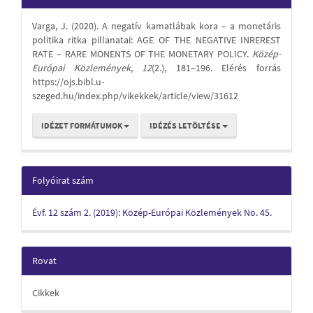
Details
Varga, J. (2020). A negatív kamatlábak kora – a monetáris
politika ritka pillanatai: AGE OF THE NEGATIVE INREREST
RATE – RARE MONENTS OF THE MONETARY POLICY.
Közép-
Európai Közlemények
,
12
(2.), 181–196. Elérés forrás
https://ojs.bibl.u-
szeged.hu/index.php/vikekkek/article/view/31612
IDÉZET FORMÁTUMOK
IDÉZÉS LETÖLTÉSE
Folyóirat szám
Évf. 12 szám 2. (2019): Közép-Európai Közlemények No. 45.
Rovat
Cikkek