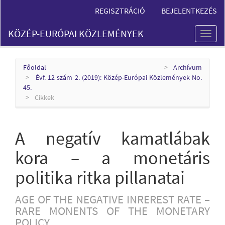
Main
REGISZTRÁCIÓ
BEJELENTKEZÉS
Navigation
Main
KÖZÉP-EURÓPAI KÖZLEMÉNYEK
Content
Toggl
Sidebar
naviga
Főoldal
Archívum
Évf. 12 szám 2. (2019): Közép-Európai Közlemények No.
45.
Cikkek
A negatív kamatlábak
kora – a monetáris
politika ritka pillanatai
AGE OF THE NEGATIVE INREREST RATE –
RARE MONENTS OF THE MONETARY
POLICY