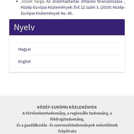
József Varga,
Az államháztartás inflációs finanszírozása
,
Közép-Európai Közlemények: Évf. 12 szám 3. (2019): Közép-
Európai Közlemények No. 46.
Nyelv
Magyar
English
KÖZÉP-EURÓPAI KÖZLEMÉNYEK
A történelemtudomány, a regionális tudomány, a
földrajztudomány,
és a gazdálkodás- és szervezéstudományok művelőinek
folyóirata