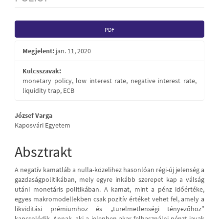
Article
PDF
Sidebar
Megjelent:
jan. 11, 2020
Kulcsszavak:
monetary policy, low interest rate, negative interest rate,
liquidity trap, ECB
Main
József Varga
Kaposvári Egyetem
Article
Content
Absztrakt
A negatív kamatláb a nulla-közelihez hasonlóan régi-új jelenség a
gazdaságpolitikában, mely egyre inkább szerepet kap a válság
utáni monetáris politikában. A kamat, mint a pénz időértéke,
egyes makromodellekben csak pozitív értéket vehet fel, amely a
likviditási prémiumhoz és „türelmetlenségi tényezőhöz”
kapcsolódik. Annak, aki a jelenben akar felhasználni pénzt javak