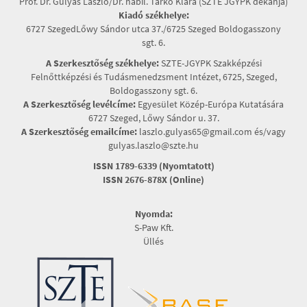
Prof. Dr. Gulyás László/Dr. habil. Tarkó Klára (SZTE JGYPK dékánja)
Kiadó székhelye:
6727 SzegedLőwy Sándor utca 37./6725 Szeged Boldogasszony
sgt. 6.
A Szerkesztőség székhelye:
SZTE-JGYPK Szakképzési
Felnőttképzési és Tudásmenedzsment Intézet, 6725, Szeged,
Boldogasszony sgt. 6.
A Szerkesztőség levélcíme:
Egyesület Közép-Európa Kutatására
6727 Szeged, Lőwy Sándor u. 37.
A Szerkesztőség emailcíme:
laszlo.gulyas65@gmail.com és/vagy
gulyas.laszlo@szte.hu
ISSN 1789-6339 (Nyomtatott)
ISSN 2676-878X (Online)
Nyomda:
S-Paw Kft.
Üllés