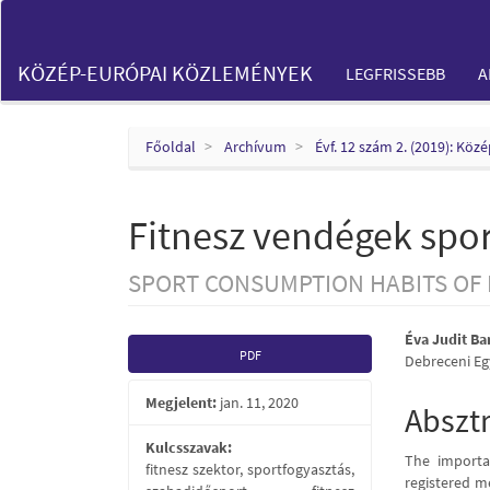
Main
Navigation
Main
KÖZÉP-EURÓPAI KÖZLEMÉNYEK
LEGFRISSEBB
A
Content
Sidebar
Főoldal
Archívum
Évf. 12 szám 2. (2019): Kö
Fitnesz vendégek spor
SPORT CONSUMPTION HABITS OF 
Article
Main
Éva Judit Ba
PDF
Debreceni E
Sidebar
Articl
Megjelent:
jan. 11, 2020
Conte
Abszt
Kulcsszavak:
The importa
fitnesz szektor, sportfogyasztás,
registered m