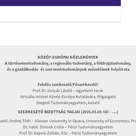
KÖZÉP-EURÓPAI KÖZLEMÉNYEK
A történelemtudomány, a regionális tudomány, a földrajztudomány,
és a gazdálkodás- és szervezéstudományok művelőinek folyóirata
Felelős szerkesztő/Főszerkesztő:
Prof. Dr. Gulyás László – egyetemi tanár
Virtuális Intézet Közép-Európa Kutatására, főigazgató
Szegedi Tudományegyetem, kutató
SZERKESZTŐ BIZOTTSÁG TAGJAI (2026.01.01-től – …)
habil. Andrej Tóth – Silesian University in Opava, University of Economics, P
Dr. habil. Dömök Csilla – Pécsi Tudományegyetem
Prof. Dr. Kaposi Zoltán, DSc – Pécsi Tudományegyetem