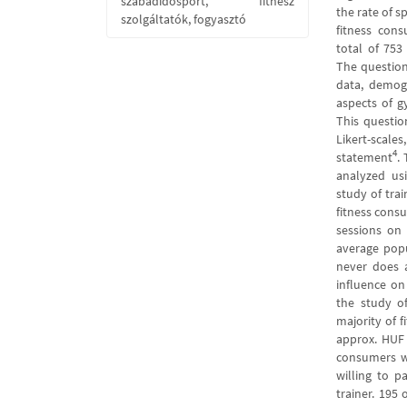
szabadidősport, fitnesz
the rate of s
szolgáltatók, fogyasztó
fitness con
total of 75
The question
data, demogr
aspects of g
This questio
Likert-scal
4
statement
.
analyzed us
study of trai
fitness cons
sessions on 
average popu
never does a
influence on
the study of
majority of 
approx. HUF 
consumers wo
willing to 
trainer. 195