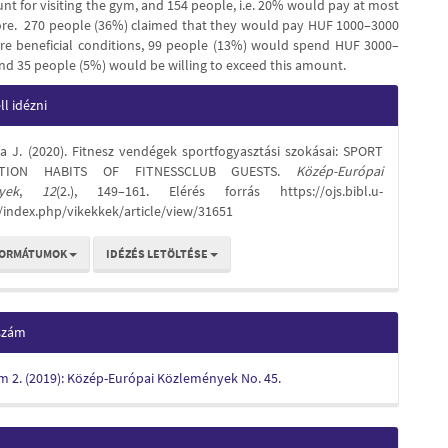
nt for visiting the gym, and 154 people, i.e. 20% would pay at most
re. 270 people (36%) claimed that they would pay HUF 1000–3000
e beneficial conditions, 99 people (13%) would spend HUF 3000–
nd 35 people (5%) would be willing to exceed this amount.
e
l idézni
s
va J. (2020). Fitnesz vendégek sportfogyasztási szokásai: SPORT
TION HABITS OF FITNESSCLUB GUESTS.
Közép-Európai
yek
,
12
(2.), 149–161. Elérés forrás https://ojs.bibl.u-
/index.php/vikekkek/article/view/31651
FORMÁTUMOK
IDÉZÉS LETÖLTÉSE
 szám
ám 2. (2019): Közép-Európai Közlemények No. 45.