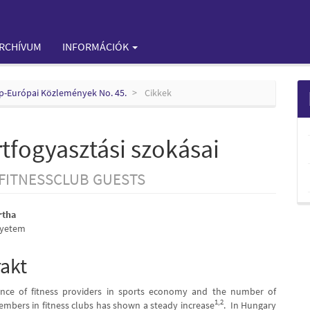
RCHÍVUM
INFORMÁCIÓK
zép-Európai Közlemények No. 45.
Cikkek
tfogyasztási szokásai
FITNESSCLUB GUESTS
rtha
gyetem
e
nt
rakt
nce of fitness providers in sports economy and the number of
1,2
embers in fitness clubs has shown a steady increase
. In Hungary