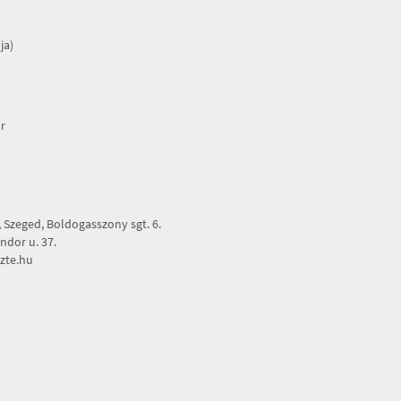
ja)
r
Szeged, Boldogasszony sgt. 6.
dor u. 37.
zte.hu