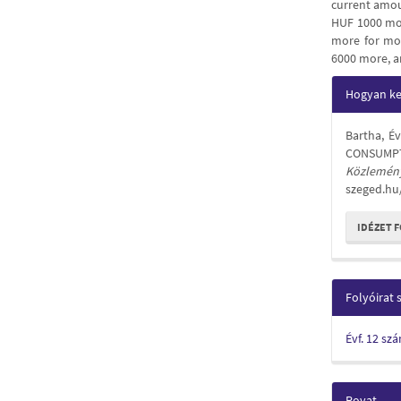
current amou
HUF 1000 mo
more for mor
6000 more, a
Articl
Hogyan kel
Detail
Bartha, É
CONSUMP
Közlemén
szeged.hu
IDÉZET 
Folyóirat
Évf. 12 sz
Rovat