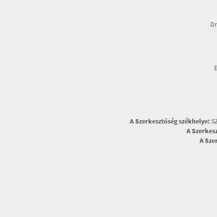
Dr
A Szerkesztőség székhelye:
SZ
A Szerkes
A Sze