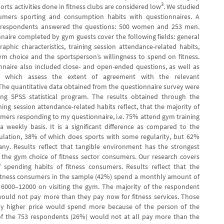
3
ports activities done in fitness clubs are considered low
. We studied
sumers sporting and consumption habits with questionnaires. A
3 respondents answered the questions: 500 women and 253 men.
naire completed by gym guests cover the following fields: general
aphic characteristics, training session attendance-related habits,
ym choice and the sportsperson’s willingness to spend on fitness.
nnaire also included close- and open-ended questions, as well as
es, which assess the extent of agreement with the relevant
 The quantitative data obtained from the questionnaire survey were
ing SPSS statistical program. The results obtained through the
ning session attendance-related habits reflect, that the majority of
umers responding to my questionnaire, i.e. 75% attend gym training
a weekly basis. It is a significant difference as compared to the
lation, 38% of which does sports with some regularity, but 62%
ny. Results reflect that tangible environment has the strongest
 the gym choice of fitness sector consumers. Our research covers
 spending habits of fitness consumers. Results reflect that the
fitness consumers in the sample (42%) spend a monthly amount of
6000–12000 on visiting the gym. The majority of the respondent
uld not pay more than they pay now for fitness services. Those
pay higher price would spend more because of the person of the
 of the 753 respondents (26%) would not at all pay more than the