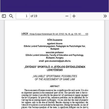
Vissza
Let
PD
Értékes sportoló; A játékjog értékelésének lehetőségei
a
Le
cikk
részleteihez