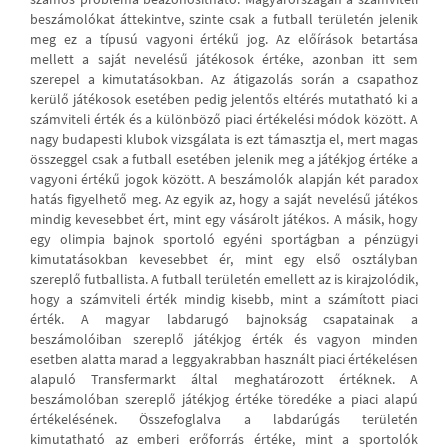
beszámolókat áttekintve, szinte csak a futball területén jelenik
meg ez a típusú vagyoni értékű jog. Az előírások betartása
mellett a saját nevelésű játékosok értéke, azonban itt sem
szerepel a kimutatásokban. Az átigazolás során a csapathoz
kerülő játékosok esetében pedig jelentős eltérés mutatható ki a
számviteli érték és a különböző piaci értékelési módok között. A
nagy budapesti klubok vizsgálata is ezt támasztja el, mert magas
összeggel csak a futball esetében jelenik meg a játékjog értéke a
vagyoni értékű jogok között. A beszámolók alapján két paradox
hatás figyelhető meg. Az egyik az, hogy a saját nevelésű játékos
mindig kevesebbet ért, mint egy vásárolt játékos. A másik, hogy
egy olimpia bajnok sportoló egyéni sportágban a pénzügyi
kimutatásokban kevesebbet ér, mint egy első osztályban
szereplő futballista. A futball területén emellett az is kirajzolódik,
hogy a számviteli érték mindig kisebb, mint a számított piaci
érték. A magyar labdarugó bajnokság csapatainak a
beszámolóiban szereplő játékjog érték és vagyon minden
esetben alatta marad a leggyakrabban használt piaci értékelésen
alapuló Transfermarkt által meghatározott értéknek. A
beszámolóban szereplő játékjog értéke töredéke a piaci alapú
értékelésének. Összefoglalva a labdarúgás területén
kimutatható az emberi erőforrás értéke, mint a sportolók