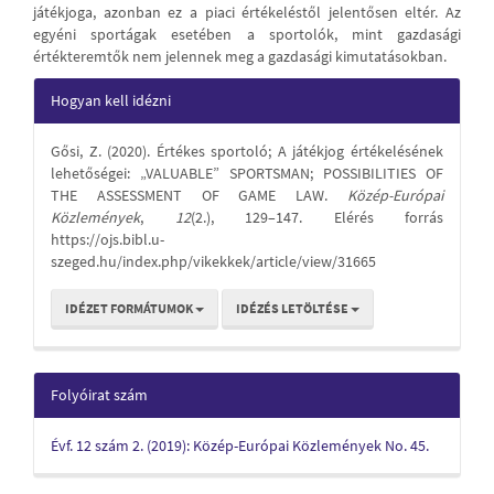
játékjoga, azonban ez a piaci értékeléstől jelentősen eltér. Az
egyéni sportágak esetében a sportolók, mint gazdasági
értékteremtők nem jelennek meg a gazdasági kimutatásokban.
Article
Hogyan kell idézni
Details
Gősi, Z. (2020). Értékes sportoló; A játékjog értékelésének
lehetőségei: „VALUABLE” SPORTSMAN; POSSIBILITIES OF
THE ASSESSMENT OF GAME LAW.
Közép-Európai
Közlemények
,
12
(2.), 129–147. Elérés forrás
https://ojs.bibl.u-
szeged.hu/index.php/vikekkek/article/view/31665
IDÉZET FORMÁTUMOK
IDÉZÉS LETÖLTÉSE
Folyóirat szám
Évf. 12 szám 2. (2019): Közép-Európai Közlemények No. 45.