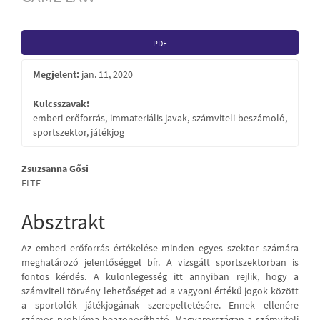
Article
PDF
Sidebar
Megjelent:
jan. 11, 2020
Kulcsszavak:
emberi erőforrás, immateriális javak, számviteli beszámoló,
sportszektor, játékjog
Main
Zsuzsanna Gősi
ELTE
Article
Content
Absztrakt
Az emberi erőforrás értékelése minden egyes szektor számára
meghatározó jelentőséggel bír. A vizsgált sportszektorban is
fontos kérdés. A különlegesség itt annyiban rejlik, hogy a
számviteli törvény lehetőséget ad a vagyoni értékű jogok között
a sportolók játékjogának szerepeltetésére. Ennek ellenére
számos probléma beazonosítható. Magyarországan a számviteli