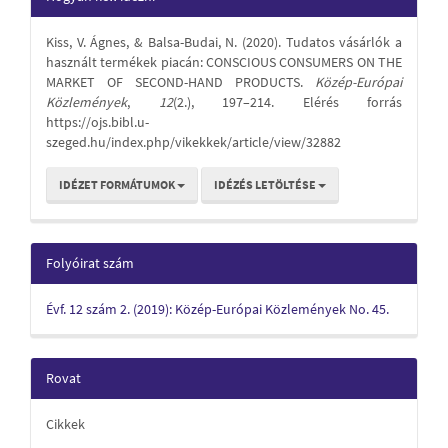
Details
Kiss, V. Ágnes, & Balsa-Budai, N. (2020). Tudatos vásárlók a
használt termékek piacán: CONSCIOUS CONSUMERS ON THE
MARKET OF SECOND-HAND PRODUCTS.
Közép-Európai
Közlemények
,
12
(2.), 197–214. Elérés forrás
https://ojs.bibl.u-
szeged.hu/index.php/vikekkek/article/view/32882
IDÉZET FORMÁTUMOK
IDÉZÉS LETÖLTÉSE
Folyóirat szám
Évf. 12 szám 2. (2019): Közép-Európai Közlemények No. 45.
Rovat
Cikkek