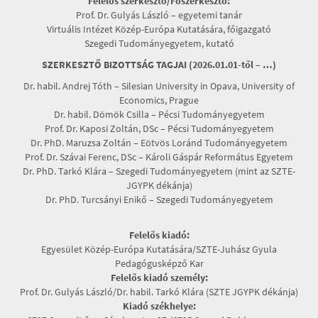
Felelős szerkesztő/Főszerkesztő:
Prof. Dr. Gulyás László – egyetemi tanár
Virtuális Intézet Közép-Európa Kutatására, főigazgató
Szegedi Tudományegyetem, kutató
SZERKESZTŐ BIZOTTSÁG TAGJAI (2026.01.01-től – …)
Dr. habil. Andrej Tóth – Silesian University in Opava, University of
Economics, Prague
Dr. habil. Dömök Csilla – Pécsi Tudományegyetem
Prof. Dr. Kaposi Zoltán, DSc – Pécsi Tudományegyetem
Dr. PhD. Maruzsa Zoltán – Eötvös Loránd Tudományegyetem
Prof. Dr. Szávai Ferenc, DSc – Károli Gáspár Református Egyetem
Dr. PhD. Tarkó Klára – Szegedi Tudományegyetem (mint az SZTE-
JGYPK dékánja)
Dr. PhD. Turcsányi Enikő – Szegedi Tudományegyetem
Felelős kiadó:
Egyesület Közép-Európa Kutatására/SZTE-Juhász Gyula
Pedagógusképző Kar
Felelős kiadó személy:
Prof. Dr. Gulyás László/Dr. habil. Tarkó Klára (SZTE JGYPK dékánja)
Kiadó székhelye: