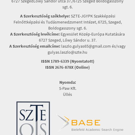
6727 SzegedLőwy Sándor utca 37./6725 Szeged Boldogasszony
sgt. 6.
A Szerkesztőség székhelye:
SZTE-JGYPK Szakképzési
Felnőttképzési és Tudásmenedzsment Intézet, 6725, Szeged,
Boldogasszony sgt. 6.
A Szerkesztőség levélcíme:
Egyesület Közép-Európa Kutatására
6727 Szeged, Lőwy Sándor u. 37.
A Szerkesztőség emailcíme:
laszlo.gulyas65@gmail.com és/vagy
gulyas.laszlo@szte.hu
ISSN 1789-6339 (Nyomtatott)
ISSN 2676-878X (Online)
Nyomda:
S-Paw Kft.
Üllés