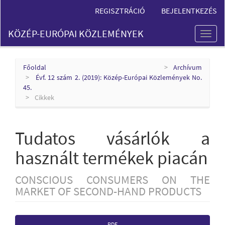
Main
REGISZTRÁCIÓ
BEJELENTKEZÉS
Navigation
Main
KÖZÉP-EURÓPAI KÖZLEMÉNYEK
Content
Toggl
Sidebar
naviga
Főoldal
Archívum
Évf. 12 szám 2. (2019): Közép-Európai Közlemények No.
45.
Cikkek
Tudatos vásárlók a
használt termékek piacán
CONSCIOUS CONSUMERS ON THE
MARKET OF SECOND-HAND PRODUCTS
Article
PDF