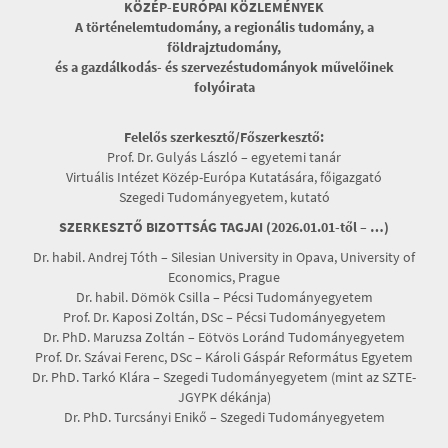
KÖZÉP-EURÓPAI KÖZLEMÉNYEK
A történelemtudomány, a regionális tudomány, a
földrajztudomány,
és a gazdálkodás- és szervezéstudományok művelőinek
folyóirata
Felelős szerkesztő/Főszerkesztő:
Prof. Dr. Gulyás László – egyetemi tanár
Virtuális Intézet Közép-Európa Kutatására, főigazgató
Szegedi Tudományegyetem, kutató
SZERKESZTŐ BIZOTTSÁG TAGJAI (2026.01.01-től – …)
Dr. habil. Andrej Tóth – Silesian University in Opava, University of
Economics, Prague
Dr. habil. Dömök Csilla – Pécsi Tudományegyetem
Prof. Dr. Kaposi Zoltán, DSc – Pécsi Tudományegyetem
Dr. PhD. Maruzsa Zoltán – Eötvös Loránd Tudományegyetem
Prof. Dr. Szávai Ferenc, DSc – Károli Gáspár Református Egyetem
Dr. PhD. Tarkó Klára – Szegedi Tudományegyetem (mint az SZTE-
JGYPK dékánja)
Dr. PhD. Turcsányi Enikő – Szegedi Tudományegyetem