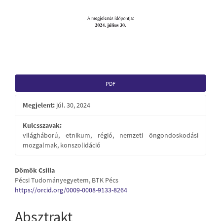
PDF
Megjelent:
júl. 30, 2024
Kulcsszavak:
világháború, etnikum, régió, nemzeti öngondoskodási
mozgalmak, konszolidáció
Main
Dömök Csilla
Pécsi Tudományegyetem, BTK Pécs
Article
https://orcid.org/0009-0008-9133-8264
Content
Absztrakt