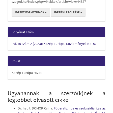
szeged.hu/index.php/vikekkek/article/view/44527
IDÉZET FORMÁTUMOK
IDÉZÉS LETÖLTÉSE
Folyóirat szám
Évf. 16 szám 2 (2023): Közép-Európai Közlemények No. 57
Rovat
Közép-Európa rovat
Ugyanannak a szerző(k)nek a
legtöbbet olvasott cikkei
Dr. habil. DÖMÖK Csilla,
Föderalizmus és szubszidiaritás az