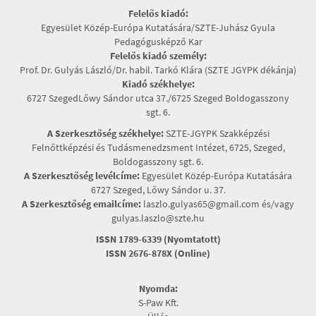
Felelős kiadó:
Egyesület Közép-Európa Kutatására/SZTE-Juhász Gyula
Pedagógusképző Kar
Felelős kiadó személy:
Prof. Dr. Gulyás László/Dr. habil. Tarkó Klára (SZTE JGYPK dékánja)
Kiadó székhelye:
6727 SzegedLőwy Sándor utca 37./6725 Szeged Boldogasszony
sgt. 6.
A Szerkesztőség székhelye:
SZTE-JGYPK Szakképzési
Felnőttképzési és Tudásmenedzsment Intézet, 6725, Szeged,
Boldogasszony sgt. 6.
A Szerkesztőség levélcíme:
Egyesület Közép-Európa Kutatására
6727 Szeged, Lőwy Sándor u. 37.
A Szerkesztőség emailcíme:
laszlo.gulyas65@gmail.com és/vagy
gulyas.laszlo@szte.hu
ISSN 1789-6339 (Nyomtatott)
ISSN 2676-878X (Online)
Nyomda:
S-Paw Kft.