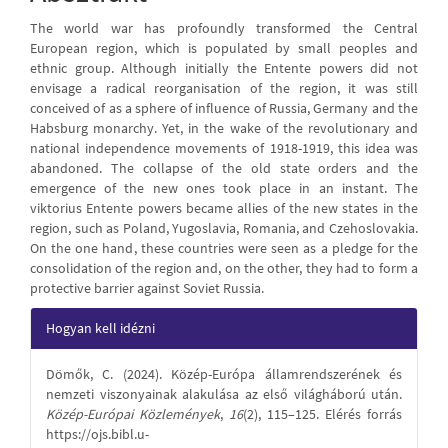
The world war has profoundly transformed the Central
European region, which is populated by small peoples and
ethnic group. Although initially the Entente powers did not
envisage a radical reorganisation of the region, it was still
conceived of as a sphere of influence of Russia, Germany and the
Habsburg monarchy. Yet, in the wake of the revolutionary and
national independence movements of 1918-1919, this idea was
abandoned. The collapse of the old state orders and the
emergence of the new ones took place in an instant. The
viktorius Entente powers became allies of the new states in the
region, such as Poland, Yugoslavia, Romania, and Czehoslovakia.
On the one hand, these countries were seen as a pledge for the
consolidation of the region and, on the other, they had to form a
protective barrier against Soviet Russia.
Article
Hogyan kell idézni
Details
Dömők, C. (2024). Közép-Európa államrendszerének és
nemzeti viszonyainak alakulása az első világháború után.
Közép-Európai Közlemények
,
16
(2), 115–125. Elérés forrás
https://ojs.bibl.u-