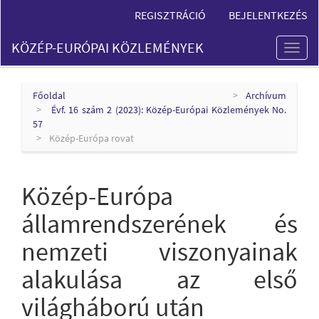
Main
REGISZTRÁCIÓ
BEJELENTKEZÉS
Navigation
Main
KÖZÉP-EURÓPAI KÖZLEMÉNYEK
Content
Toggl
Sidebar
naviga
Főoldal
Archívum
Évf. 16 szám 2 (2023): Közép-Európai Közlemények No.
57
Közép-Európa rovat
Közép-Európa
államrendszerének és
nemzeti viszonyainak
alakulása az első
világháború után