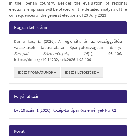
in the Iberian country. Besides the evaluation of regional
elections, emphasis will be placed on the detailed analysis of the
consequences of the general elections of 23 July 2023.
Article
Hogyan kell idézni
Details
Domonkos, E. (2026). A regionális és az országgyűlési
választások tapasztalatai Spanyolországban.
Közép-
Európai Közlemények
,
19
(1), 93–106.
https://doi.org/10.14232/kek.2026.1.93-106
IDÉZET FORMÁTUMOK
IDÉZÉS LETÖLTÉSE
Folyóirat szám
Évf. 19 szám 1 (2026): Közép-Európai Közlemények No. 62
Rovat