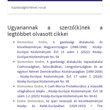
Gazdaságtörténet rovat
Ugyanannak a szerző(k)nek a
legtöbbet olvasott cikkei
Domonkos Endre,
A gazdasági átalakulás és
következményei Magyarországon (1988-1998)
,
Közép-
Európai Közlemények: Évf. 15 szám 1 (2022): Közép-
Európai Közlemények No. 54
Domonkos Endre,
A gazdasági átalakulás tapasztalatai
Csehországban, Szlovákiában, Lengyelországban és az
egykori Német Demokratikus Köztársaságban (1990-2000)
,
Közép-Európai Közlemények: Évf. 17 szám 1 (2024):
Közép-Európai Közlemények No. 58
Domonkos Endre,
A Cseh-Morva Protektorátus a második
világháború idején
,
Közép-Európai Közlemények: Évf. 18
szám 1-2 (2025): Közép-Európai Közlemények No. 60-61
Endre Domonkos,
Az ipari recesszió és következményei
Közép- és Kelet-Európában (1929-1933) = The