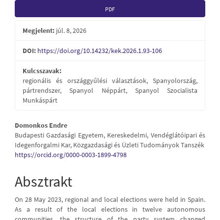
Article
PDF
Sidebar
Megjelent:
júl. 8, 2026
DOI:
https://doi.org/10.14232/kek.2026.1.93-106
Kulcsszavak:
regionális és országgyűlési választások, Spanyolország,
pártrendszer, Spanyol Néppárt, Spanyol Szocialista
Munkáspárt
Main
Domonkos Endre
Budapesti Gazdasági Egyetem, Kereskedelmi, Vendéglátóipari és
Article
Idegenforgalmi Kar, Közgazdasági és Üzleti Tudományok Tanszék
https://orcid.org/0000-0003-1899-4798
Content
Absztrakt
On 28 May 2023, regional and local elections were held in Spain.
As a result of the local elections in twelve autonomous
communities, the structure of the party system changed