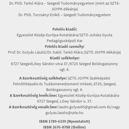
Dr. PhD. Tarkó Klára – Szegedi Tudományegyetem (mint az SZTE-
JGYPK dékánja)
Dr. PhD. Turcsányi Enikő – Szegedi Tudományegyetem
Felelős kiadó:
Egyesület Közép-Európa Kutatására/SZTE-Juhász Gyula
Pedagógusképző Kar
Felelős kiadó személy:
Prof. Dr. Gulyás László/Dr. habil. Tarkó Klára (SZTE JGYPK dékánja)
Kiadó székhelye:
6727 SzegedLőwy Sándor utca 37./6725 Szeged Boldogasszony
sgt. 6.
A Szerkesztőség székhelye:
SZTE-JGYPK Szakképzési
Felnőttképzési és Tudásmenedzsment Intézet, 6725, Szeged,
Boldogasszony sgt. 6.
A Szerkesztőség levélcíme:
Egyesület Közép-Európa Kutatására
6727 Szeged, Lőwy Sándor u. 37.
A Szerkesztőség emailcíme:
laszlo.gulyas65@gmail.com és/vagy
gulyas.laszlo@szte.hu
ISSN 1789-6339 (Nyomtatott)
ISSN 2676-878X (Online)