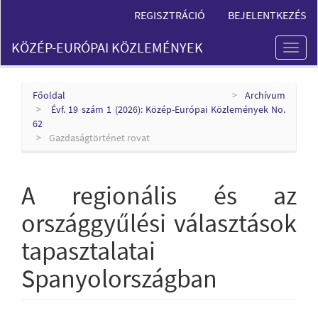
Main
REGISZTRÁCIÓ
BEJELENTKEZÉS
Navigation
Main
KÖZÉP-EURÓPAI KÖZLEMÉNYEK
Content
Toggl
Sidebar
naviga
Főoldal
Archívum
Évf. 19 szám 1 (2026): Közép-Európai Közlemények No.
62
Gazdaságtörténet rovat
A regionális és az
országgyűlési választások
tapasztalatai
Spanyolországban