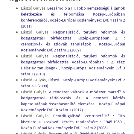
László Gulyás,
Beszámoló a III. Több nemzetiségű államok
keletkezése és felbomlása Közép-Európában
konferenciáról
,
Közép-Európai Közlemények: Évf. 4 szám 2
(2011)
László Gulyás,
Regionalizáció, területi reformok és
közigazgatási térfelosztás Közép-Európában 1. :
csehszlovák és szlovák tanulságok
,
Közép-Európai
Közlemények: Évf. 2 szám 1 (2009)
László Gulyás,
Regionalizáció, területi reformok és
közigazgatási térfelosztás Közép-Európában : 2. rész:
Délszláv tanulságok
,
Közép-Európai Közlemények: Évf. 3
szám 1 (2010)
László Gulyás,
Előszó
,
Közép-Európai Közlemények: Évf. 2
szám 2-3 (2009)
László Gulyás,
A rendszer változik a módszer marad? A
közigazgatási térfelosztás és a nemzeti kérdés
kapcsolatának összehasonlító elemzése
,
Közép-Európai
Közlemények: Évf. 10 szám 1 (2017)
László Gulyás,
Centrifugálisból centripetális? : Tito
kísérlete a koszovói kérdés rendezésére : 1945-1980
,
Közép-Európai Közlemények: Évf. 1 szám 2 (2008)
László Gulyás,
Beszámoló a VI. Régiótörténeti Kutatások