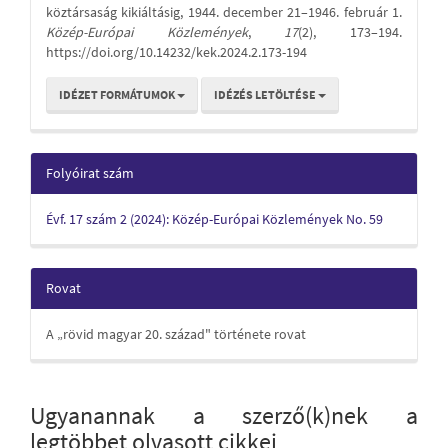
köztársaság kikiáltásig, 1944. december 21–1946. február 1.
Közép-Európai Közlemények
,
17
(2), 173–194.
https://doi.org/10.14232/kek.2024.2.173-194
IDÉZET FORMÁTUMOK
IDÉZÉS LETÖLTÉSE
Folyóirat szám
Évf. 17 szám 2 (2024): Közép-Európai Közlemények No. 59
Rovat
A „rövid magyar 20. század" története rovat
Ugyanannak a szerző(k)nek a
legtöbbet olvasott cikkei