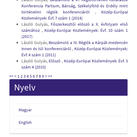
Konferencia Partium, Bánság, Székelyföld és Erdély mint
történelmi régiók konferenciáról
,
Közép-Európai
Közlemények: Évf. 7 szám 1 (2014)
László Gulyás,
Főszerkesztői előszó a X. évfolyam első
számához
,
Közép-Európai Közlemények: Évf. 10 szám 1
(2017)
László Gulyás,
Beszámoló a IV. Régiók a Kárpát-medencén
innen és túl konferenciáról
,
Közép-Európai Közlemények:
Évf. 4 szám 1 (2011)
László Gulyás,
Előszó
,
Közép-Európai Közlemények: Évf. 3
szám 4 (2010)
<<
<
1
2
3
4
5
6
7
8
9
>
>>
Nyelv
Magyar
English