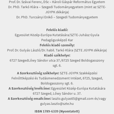
Prof. Dr. Szávai Ferenc, DSc – Károli Gáspár Református Egyetem
Dr. PhD. Tarkó Klára – Szegedi Tudományegyetem (mint az SZTE-
JGYPK dékánja)
Dr. PhD. Turcsányi Enikő – Szegedi Tudományegyetem
Felelős kiadó:
Egyesület Közép-Európa Kutatására/SZTE-Juhász Gyula
Pedagógusképző Kar
Felelős kiadó személy:
Prof. Dr. Gulyás László/Dr. habil. Tarkó Klára (SZTE JGYPK dékánja)
Kiadó székhelye:
6727 SzegedLőwy Sándor utca 37./6725 Szeged Boldogasszony
sgt. 6.
A Szerkesztőség székhelye:
SZTE-JGYPK Szakképzési
Felnőttképzési és Tudásmenedzsment Intézet, 6725, Szeged,
Boldogasszony sgt. 6.
A Szerkesztőség levélcíme:
Egyesület Közép-Európa Kutatására
6727 Szeged, Lőwy Sándor u. 37.
A Szerkesztőség emailcíme:
laszlo.gulyas65@gmail.com és/vagy
gulyas.laszlo@szte.hu
ISSN 1789-6339 (Nyomtatott)