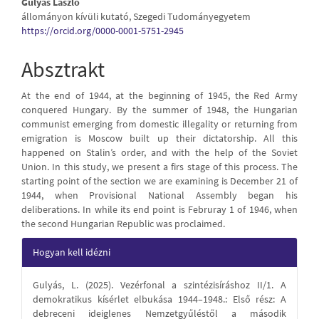
Main
Gulyás László
állományon kívüli kutató, Szegedi Tudományegyetem
Article
https://orcid.org/0000-0001-5751-2945
Content
Absztrakt
At the end of 1944, at the beginning of 1945, the Red Army
conquered Hungary. By the summer of 1948, the Hungarian
communist emerging from domestic illegality or returning from
emigration is Moscow built up their dictatorship. All this
happened on Stalin’s order, and with the help of the Soviet
Union. In this study, we present a firs stage of this process. The
starting point of the section we are examining is December 21 of
1944, when Provisional National Assembly began his
deliberations. In while its end point is Februray 1 of 1946, when
the second Hungarian Republic was proclaimed.
Article
Hogyan kell idézni
Details
Gulyás, L. (2025). Vezérfonal a szintézisíráshoz II/1. A
demokratikus kísérlet elbukása 1944–1948.: Első rész: A
debreceni ideiglenes Nemzetgyűléstől a második