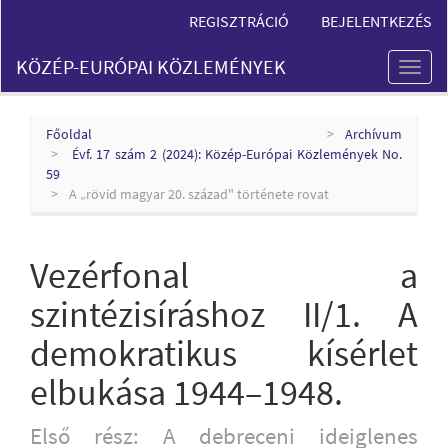
Main
REGISZTRÁCIÓ
BEJELENTKEZÉS
Navigation
Main
KÖZÉP-EURÓPAI KÖZLEMÉNYEK
Content
Toggl
Sidebar
naviga
Főoldal
Archívum
Évf. 17 szám 2 (2024): Közép-Európai Közlemények No.
59
A „rövid magyar 20. század" története rovat
Vezérfonal a
szintézisíráshoz II/1. A
demokratikus kísérlet
elbukása 1944–1948.
Első rész: A debreceni ideiglenes