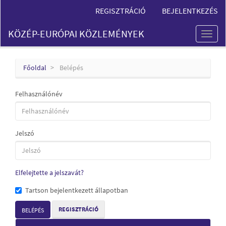
Main
REGISZTRÁCIÓ
BEJELENTKEZÉS
Navigation
Main
KÖZÉP-EURÓPAI KÖZLEMÉNYEK
Content
Toggl
Sidebar
naviga
Főoldal
Belépés
Felhasználónév
Jelszó
Elfelejtette a jelszavát?
Tartson bejelentkezett állapotban
REGISZTRÁCIÓ
BELÉPÉS