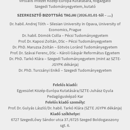
Virtuális Intézet Közép-Európa Kutatására, főigazgató
Szegedi Tudományegyetem, kutató
SZERKESZTŐ BIZOTTSÁG TAGJAI (2026.01.01-től – …)
Dr. habil. Andrej Tóth – Silesian University in Opava, University of
Economics, Prague
Dr. habil. Dömök Csilla – Pécsi Tudományegyetem
Prof. Dr. Kaposi Zoltán, DSc – Pécsi Tudományegyetem
Dr. PhD. Maruzsa Zoltán – Eötvös Loránd Tudományegyetem
Prof. Dr. Szávai Ferenc, DSc – Károli Gáspár Református Egyetem
Dr. PhD. Tarkó Klára – Szegedi Tudományegyetem (mint az SZTE-
JGYPK dékánja)
Dr. PhD. Turcsányi Enikő – Szegedi Tudományegyetem
Felelős kiadó:
Egyesület Közép-Európa Kutatására/SZTE-Juhász Gyula
Pedagógusképző Kar
Felelős kiadó személy:
Prof. Dr. Gulyás László/Dr. habil. Tarkó Klára (SZTE JGYPK dékánja)
Kiadó székhelye:
6727 SzegedLőwy Sándor utca 37./6725 Szeged Boldogasszony
sgt. 6.