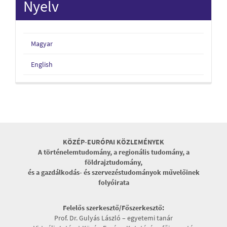
Nyelv
Magyar
English
KÖZÉP-EURÓPAI KÖZLEMÉNYEK
A történelemtudomány, a regionális tudomány, a
földrajztudomány,
és a gazdálkodás- és szervezéstudományok művelőinek
folyóirata
Felelős szerkesztő/Főszerkesztő:
Prof. Dr. Gulyás László – egyetemi tanár