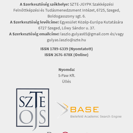
A Szerkesztőség székhelye:
SZTE-JGYPK Szakképzési
Felnőttképzési és Tudásmenedzsment Intézet, 6725, Szeged,
Boldogasszony sgt. 6.
A Szerkesztőség levélcíme:
Egyesület Közép-Európa Kutatására
6727 Szeged, Lőwy Sándor u. 37.
A Szerkesztőség emailcíme:
laszlo.gulyas65@gmail.com és/vagy
gulyas.laszlo@szte.hu
ISSN 1789-6339 (Nyomtatott)
ISSN 2676-878X (Online)
Nyomda:
S-Paw Kft.
Üllés