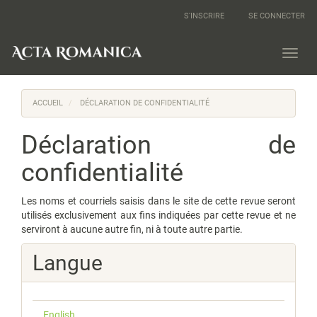
Navigation
S'INSCRIRE
SE CONNECTER
principale
Contenu
principal
Toggl
Barre
navig
latérale
ACCUEIL
DÉCLARATION DE CONFIDENTIALITÉ
Déclaration de
confidentialité
Les noms et courriels saisis dans le site de cette revue seront
utilisés exclusivement aux fins indiquées par cette revue et ne
serviront à aucune autre fin, ni à toute autre partie.
Langue
English