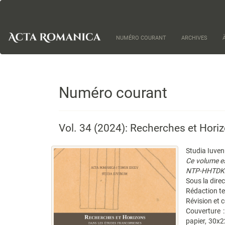
Navigation
principale
Contenu
principal
NUMÉRO COURANT
ARCHIVES
Barre
latérale
Numéro courant
Vol. 34 (2024): Recherches et Hori
Studia Iuve
Ce volume es
NTP-HHTDK
Sous la dire
Rédaction te
Révision et c
Couverture 
papier, 30x