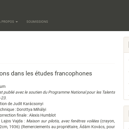
À PROPOS
SOUMISSIONS
zons dans les études francophones
num
t publié avec le soutien du Programme National pour les Talents
-23.
ction de Judit Karácsonyi
chnique : Dorottya Mihályi
orrection finale : Alexis Humblot
: Lajos Vajda :
Maison sur pilotis, avec fenêtres voilées
(crayon,
22cm, 1936) (Remerciements au propriétaire, Ádám Kovács, pour