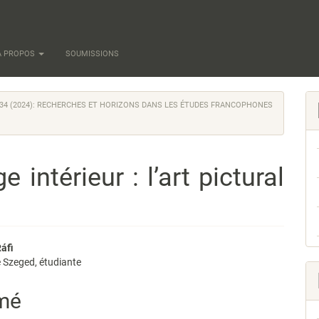
À PROPOS
SOUMISSIONS
 34 (2024): RECHERCHES ET HORIZONS DANS LES ÉTUDES FRANCOPHONES
 intérieur : l’art pictural
enu
áfi
e Szeged, étudiante
pal
mé