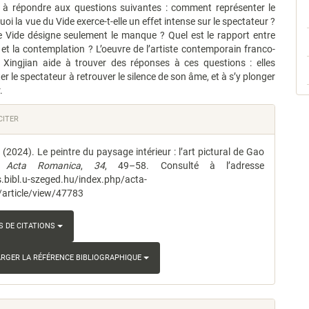
le
se à répondre aux questions suivantes : comment représenter le
oi la vue du Vide exerce-t-elle un effet intense sur le spectateur ?
e Vide désigne seulement le manque ? Quel est le rapport entre
al et la contemplation ? L’oeuvre de l’artiste contemporain franco-
 Xingjian aide à trouver des réponses à ces questions : elles
er le spectateur à retrouver le silence de son âme, et à s’y plonger
.
s
ITER
. (2024). Le peintre du paysage intérieur : l’art pictural de Gao
le
n.
Acta Romanica
,
34
, 49–58. Consulté à l’adresse
js.bibl.u-szeged.hu/index.php/acta-
article/view/47783
 DE CITATIONS
RGER LA RÉFÉRENCE BIBLIOGRAPHIQUE