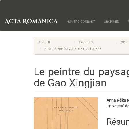
Navigation
principale
Contenu
principal
NUMÉRO COURANT
ARCHIVES
Barre
latérale
ACCUEIL
ARCHIVES
VOL.
À LA LISIÈRE DU VISIBLE ET DU LISIBLE
Le peintre du paysage
de Gao Xingjian
Barre
Cont
Anna Réka R
Université d
latérale
princi
de
de
Résu