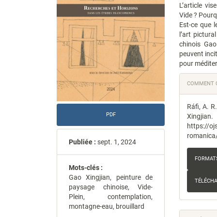
l'article
l'artic
L’article vi
Vide ? Pourqu
Est-ce que l
l’art pictur
chinois Gao
peuvent incit
pour méditer
Detail
COMMENT C
de
Ráfi, A. R
l'artic
PDF
Xingjia
https://o
romanica/
Publiée :
sept. 1, 2024
FORMATS
Mots-clés :
Gao Xingjian, peinture de
TÉLÉCHA
paysage chinoise, Vide-
Plein, contemplation,
montagne-eau, brouillard