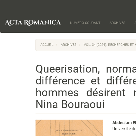
Navigation
principale
Contenu
principal
NUMÉRO COURANT
ARCHIVES
Barre
latérale
ACCUEIL
ARCHIVES
VOL. 34 (2024): RECHERCHES E
Queerisation, norma
différence et diffé
hommes désirent n
Nina Bouraoui
Barre
Cont
Abdeslam El
Université d
latérale
princi