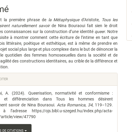
mé
le
nt la première phrase de
la Métaphysique
d’Aristote,
Tous les
rent naturellement savoir
de Nina Bouraoui fait sien le droit
es connaissances sur la construction d’une identité
queer
. Notre
sisite à montrer comment cette écriture de l’intime en tant que
fois littéraire, poétique et esthétique, est à même de prendre en
ojet social plus large et plus complexe dans le but de dénoncer la
t le quotidien des femmes homosexuelles dans la société et de
agilité des constructions identitaires, au crible de la différence et
ation.
s
ITER
i, A. (2024). Queerisation, normativité et conformisme :
le
ce et différenciation dans Tous les hommes désirent
ment savoir de Nina Bouraoui.
Acta Romanica
,
34
, 119–129.
à l’adresse https://ojs.bibl.u-szeged.hu/index.php/acta-
article/view/47790
 DE CITATIONS