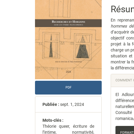
de
de
Résu
l'article
l'artic
En reprena
hommes dési
d’acquérir d
objectif con
projet à la 
charge un pr
situation e
montrer la fr
la différenci
Detail
COMMENT C
de
PDF
El Adloun
l'artic
différen
Publiée :
sept. 1, 2024
naturelle
Consulté 
romanica/
Mots-clés :
Théorie queer, écriture de
l’intime, normativité,
FORMATS