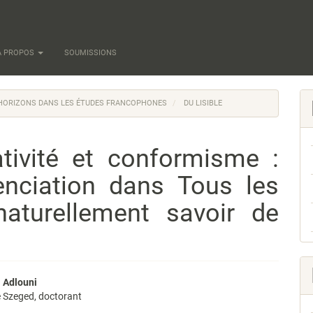
À PROPOS
SOUMISSIONS
T HORIZONS DANS LES ÉTUDES FRANCOPHONES
DU LISIBLE
tivité et conformisme :
renciation dans Tous les
aturellement savoir de
enu
 Adlouni
e Szeged, doctorant
pal