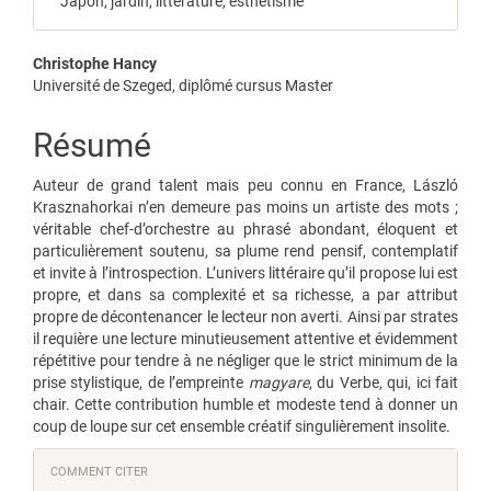
Japon, jardin, littérature, esthétisme
Contenu
Christophe Hancy
Université de Szeged, diplômé cursus Master
principal
de
Résumé
l'article
Auteur de grand talent mais peu connu en France, László
Krasznahorkai n’en demeure pas moins un artiste des mots ;
véritable chef-d’orchestre au phrasé abondant, éloquent et
particulièrement soutenu, sa plume rend pensif, contemplatif
et invite à l’introspection. L’univers littéraire qu’il propose lui est
propre, et dans sa complexité et sa richesse, a par attribut
propre de décontenancer le lecteur non averti. Ainsi par strates
il requière une lecture minutieusement attentive et évidemment
répétitive pour tendre à ne négliger que le strict minimum de la
prise stylistique, de l’empreinte
magyare
, du Verbe, qui, ici fait
chair. Cette contribution humble et modeste tend à donner un
coup de loupe sur cet ensemble créatif singulièrement insolite.
Details
COMMENT CITER