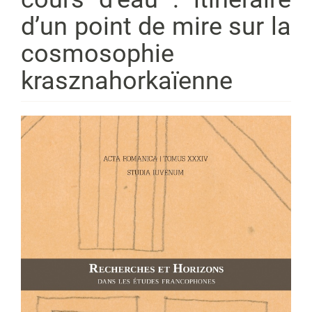
d’un point de mire sur la
cosmosophie
krasznahorkaïenne
Barre
latérale
de
l'article