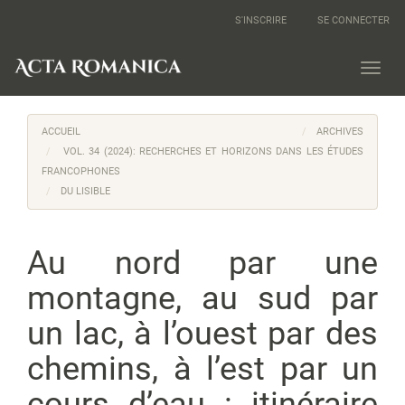
Navigation
S'INSCRIRE
SE CONNECTER
principale
Contenu
principal
Toggl
Barre
navig
latérale
ACCUEIL
ARCHIVES
VOL. 34 (2024): RECHERCHES ET HORIZONS DANS LES ÉTUDES
FRANCOPHONES
DU LISIBLE
Au nord par une
montagne, au sud par
un lac, à l’ouest par des
chemins, à l’est par un
cours d’eau : itinéraire