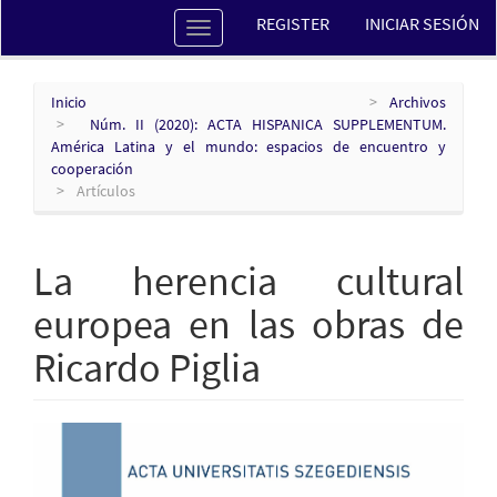
Navegación
REGISTER
INICIAR SESIÓN
Toggle
principal
navigation
Contenido
principal
Barra
Inicio
Archivos
lateral
Núm. II (2020): ACTA HISPANICA SUPPLEMENTUM.
América Latina y el mundo: espacios de encuentro y
cooperación
Artículos
La herencia cultural
europea en las obras de
Ricardo Piglia
Barra
lateral