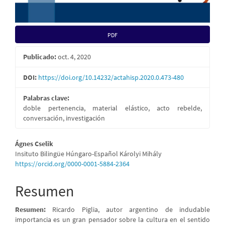
PDF
Publicado:
oct. 4, 2020
DOI:
https://doi.org/10.14232/actahisp.2020.0.473-480
Palabras clave:
doble pertenencia, material elástico, acto rebelde,
conversación, investigación
Contenido
Ágnes Cselik
Insituto Bilingüe Húngaro-Español Károlyi Mihály
principal
https://orcid.org/0000-0001-5884-2364
del
Resumen
artículo
Resumen:
Ricardo Piglia, autor argentino de indudable
importancia es un gran pensador sobre la cultura en el sentido