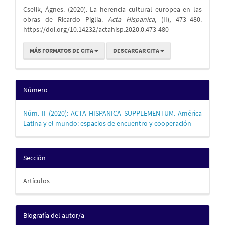
Cselik, Ágnes. (2020). La herencia cultural europea en las
artículo
obras de Ricardo Piglia.
Acta Hispanica
, (II), 473–480.
https://doi.org/10.14232/actahisp.2020.0.473-480
MÁS FORMATOS DE CITA
DESCARGAR CITA
Número
Núm. II (2020): ACTA HISPANICA SUPPLEMENTUM. América
Latina y el mundo: espacios de encuentro y cooperación
Sección
Artículos
Biografía del autor/a