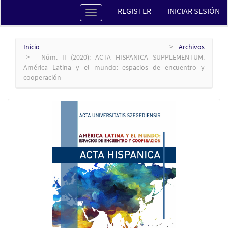
Navegación
REGISTER
INICIAR SESIÓN
Toggle
principal
navigation
Contenido
principal
Barra
Inicio
Archivos
lateral
Núm. II (2020): ACTA HISPANICA SUPPLEMENTUM.
América Latina y el mundo: espacios de encuentro y
cooperación