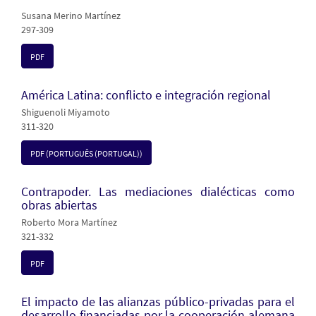
Susana Merino Martínez
297-309
PDF
América Latina: conflicto e integración regional
Shiguenoli Miyamoto
311-320
PDF (PORTUGUÊS (PORTUGAL))
Contrapoder. Las mediaciones dialécticas como
obras abiertas
Roberto Mora Martínez
321-332
PDF
El impacto de las alianzas público-privadas para el
desarrollo financiadas por la cooperación alemana