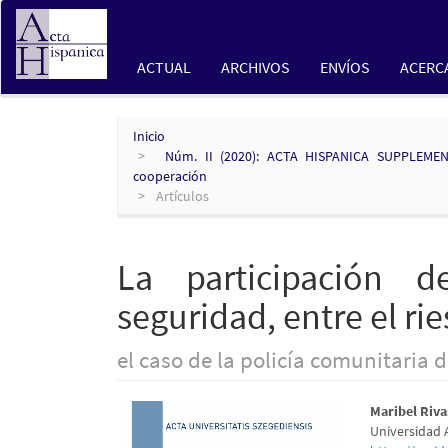
Navegación
principal
Contenido
ACTUAL
ARCHIVOS
ENVÍOS
ACERC
principal
Barra
lateral
Inicio
Núm. II (2020): ACTA HISPANICA SUPPLEMEN
cooperación
Artículos
La participación d
seguridad, entre el rie
el caso de la policía comunitaria 
Barra
Conte
Maribel Riv
Universidad 