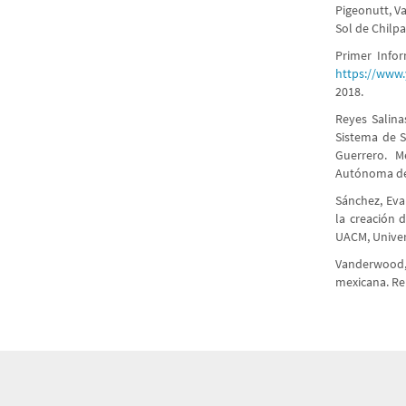
Pigeonutt, Va
Sol de Chilp
Primer Info
https://www
2018.
Reyes Salina
Sistema de S
Guerrero. M
Autónoma de 
Sánchez, Evan
la creación 
UACM, Univer
Vanderwood, P
mexicana. Ren