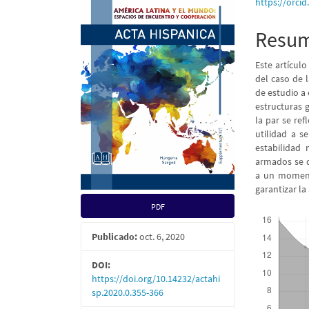
lateral
princi
https://orci
del
del
Resu
artículo
artícu
Este artícul
del caso de 
de estudio a 
estructuras g
la par se re
utilidad a s
estabilidad
armados se d
a un momento
garantizar la
PDF
Descargas
Publicado:
oct. 6, 2020
DOI:
https://doi.org/10.14232/actahi
sp.2020.0.355-366