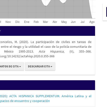
es
r
concelos, M. (2020). La participación de civiles en tareas de
lo
 entre el riesgo y la utilidad: el caso de la policía comunitaria de
o, México 1995-2013.
Acta Hispanica
, (II), 355–366.
i.org/10.14232/actahisp.2020.0.355-366
MATOS DE CITA
DESCARGAR CITA
(2020): ACTA HISPANICA SUPPLEMENTUM. América Latina y el
pacios de encuentro y cooperación