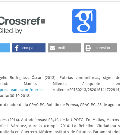
1
compartir
mail
impresión
gelio–Rodríguez, Óscar (2013). Policías comunitarias, signo de
nabilidad: Manlio. Milenio. Asequible en
.pressreader.com/mexico
/milenio/20130213/282016144722914,
ulta: 30-10-2018.
oordinador de la CRAC-PC. Boletín de Prensa, CRAC-PC, 28 de agosto
des (2014). Autodefensas: SSyJC de la UPOEG. En: Matías, Marcos-
afael- Vázquez, Aurelio (comp.). 2014. La Rebelión Ciudadana y
unitaria en Guerrero. México: Instituto de Estudios Parlamentarios