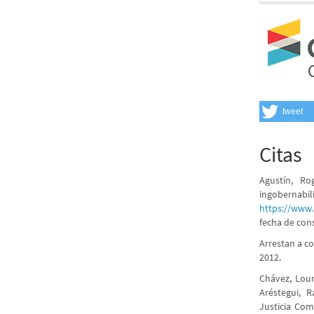
tweet
Citas
Agustín, Ro
ingober
https://www
fecha de cons
Arrestan a c
2012.
Chávez, Lour
Aréstegui, R
Justicia Com