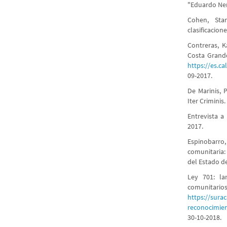
"Eduardo Ner
Cohen, Stan
clasificacion
Contreras, K
Costa Grande
https://es.
09-2017.
De Marinis, P
Iter Criminis.
Entrevista a
2017.
Espinobarro,
comunitaria:
del Estado d
Ley 701: la
comunit
https://sura
reconocimien
30-10-2018.