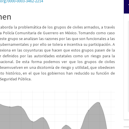
pal
d.org/0000-0003-3462-2214
men
lo
o aborda la problemática de los grupos de civiles armados, a través
la Policía Comunitaria de Guerrero en México. Tomando como caso
este grupo se analizan las razones por las que son funcionales a las
ubernamentales y por ello se tolera e incentiva su participación. A
flexiona en las coyunturas que hacen que estos grupos pasen de la
er definidos por las autoridades estatales como un riesgo para la
 nacional. De esta forma podemos ver que los grupos de civiles
esenvuelven en una dicotomía de riesgo y utilidad, que obedecen
 histórico, en el que los gobiernos han reducido su función de
 Seguridad Pública.