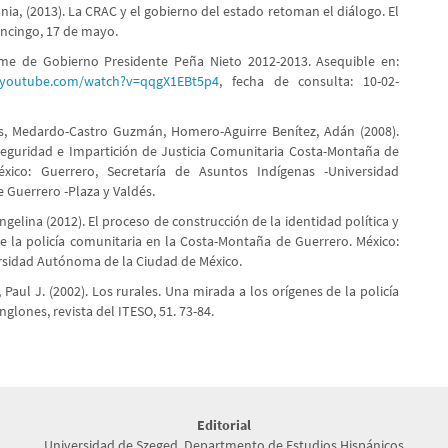
nia, (2013). La CRAC y el gobierno del estado retoman el diálogo. El
ancingo, 17 de mayo.
rme de Gobierno Presidente Peña Nieto 2012-2013. Asequible en:
.youtube.com/watch?v=qqgX1EBt5p4
, fecha de consulta: 10-02-
s, Medardo-Castro Guzmán, Homero-Aguirre Benítez, Adán (2008).
eguridad e Impartición de Justicia Comunitaria Costa-Montaña de
éxico: Guerrero, Secretaría de Asuntos Indígenas -Universidad
Guerrero -Plaza y Valdés.
gelina (2012). El proceso de construcción de la identidad política y
de la policía comunitaria en la Costa-Montaña de Guerrero. México:
sidad Autónoma de la Ciudad de México.
aul J. (2002). Los rurales. Una mirada a los orígenes de la policía
glones, revista del ITESO, 51. 73-84.
Editorial
Universidad de Szeged, Departmento de Estudios Hispánicos