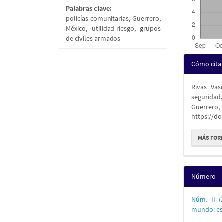
Palabras clave:
policías comunitarias, Guerrero,
México, utilidad-riesgo, grupos
de civiles armados
Detall
Cómo cita
del
Rivas Vas
artícu
seguridad,
Guerrer
https://do
MÁS FOR
Número
Núm. II 
mundo: es