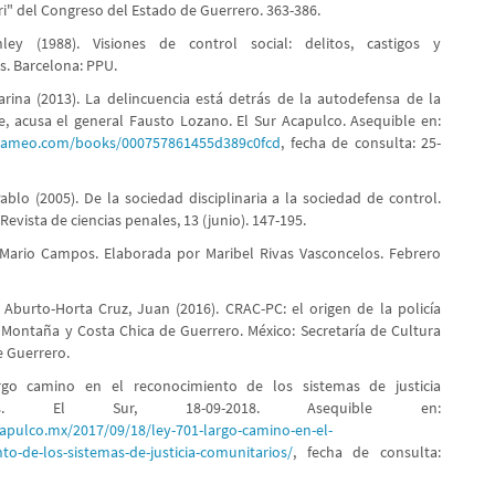
i" del Congreso del Estado de Guerrero. 363-386.
ley (1988). Visiones de control social: delitos, castigos y
es. Barcelona: PPU.
arina (2013). La delincuencia está detrás de la autodefensa de la
, acusa el general Fausto Lozano. El Sur Acapulco. Asequible en:
calameo.com/books/000757861455d389c0fcd
, fecha de consulta: 25-
ablo (2005). De la sociedad disciplinaria a la sociedad de control.
 Revista de ciencias penales, 13 (junio). 147-195.
 Mario Campos. Elaborada por Maribel Rivas Vasconcelos. Febrero
 Aburto-Horta Cruz, Juan (2016). CRAC-PC: el origen de la policía
 Montaña y Costa Chica de Guerrero. México: Secretaría de Cultura
e Guerrero.
rgo camino en el reconocimiento de los sistemas de justicia
arios. El Sur, 18-09-2018. Asequible en:
capulco.mx/2017/09/18/ley-701-largo-camino-en-el-
to-de-los-sistemas-de-justicia-comunitarios/
, fecha de consulta: