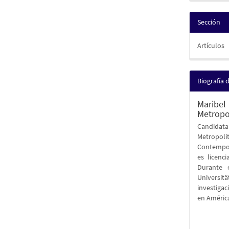
Sección
Artículos
Biografía 
Maribe
Metropo
Candidata
Metropol
Contempor
es licenc
Durante e
Universi
investigac
en Améric