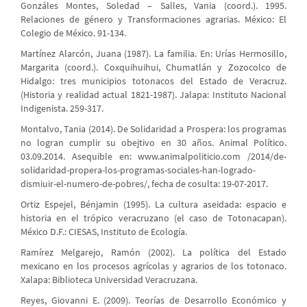
Gonzáles Montes, Soledad – Salles, Vania (coord.). 1995.
Relaciones de género y Transformaciones agrarias. México: El
Colegio de México. 91-134.
Martínez Alarcón, Juana (1987). La familia. En: Urías Hermosillo,
Margarita (coord.). Coxquihuihui, Chumatlán y Zozocolco de
Hidalgo: tres municipios totonacos del Estado de Veracruz.
(Historia y realidad actual 1821-1987). Jalapa: Instituto Nacional
Indigenista. 259-317.
Montalvo, Tania (2014). De Solidaridad a Prospera: los programas
no logran cumplir su obejtivo en 30 años. Animal Político.
03.09.2014. Asequible en: www.animalpoliticio.com /2014/de-
solidaridad-propera-los-programas-sociales-han-logrado-
dismiuir-el-numero-de-pobres/, fecha de cosulta: 19-07-2017.
Ortiz Espejel, Bénjamin (1995). La cultura aseidada: espacio e
historia en el trópico veracruzano (el caso de Totonacapan).
México D.F.: CIESAS, Instituto de Ecología.
Ramírez Melgarejo, Ramón (2002). La política del Estado
mexicano en los procesos agrícolas y agrarios de los totonaco.
Xalapa: Biblioteca Universidad Veracruzana.
Reyes, Giovanni E. (2009). Teorías de Desarrollo Económico y