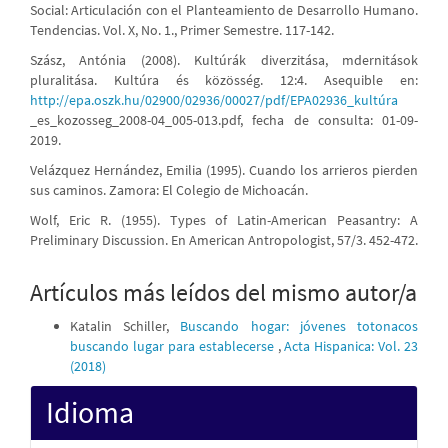
Social: Articulación con el Planteamiento de Desarrollo Humano.
Tendencias. Vol. X, No. 1., Primer Semestre. 117-142.
Szász, Antónia (2008). Kultúrák diverzitása, mdernitások
pluralitása. Kultúra és közösség. 12:4. Asequible en:
http://epa.oszk.hu/02900/02936/00027/pdf/EPA02936_kultúra
_es_kozosseg_2008-04_005-013.pdf, fecha de consulta: 01-09-
2019.
Velázquez Hernández, Emilia (1995). Cuando los arrieros pierden
sus caminos. Zamora: El Colegio de Michoacán.
Wolf, Eric R. (1955). Types of Latin-American Peasantry: A
Preliminary Discussion. En American Antropologist, 57/3. 452-472.
Artículos más leídos del mismo autor/a
Katalin Schiller,
Buscando hogar: jóvenes totonacos
buscando lugar para establecerse
,
Acta Hispanica: Vol. 23
(2018)
Idioma