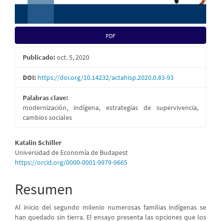
PDF
Publicado:
oct. 5, 2020
DOI:
https://doi.org/10.14232/actahisp.2020.0.83-93
Palabras clave:
modernización, indígena, estrategias de supervivencia,
cambios sociales
Contenido
Katalin Schiller
Universidad de Economía de Budapest
principal
https://orcid.org/0000-0001-9979-9665
del
Resumen
artículo
Al inicio del segundo milenio numerosas familias indígenas se
han quedado sin tierra. El ensayo presenta las opciones que los