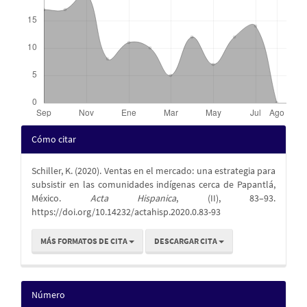
Detalles
Cómo citar
del
Schiller, K. (2020). Ventas en el mercado: una estrategia para
artículo
subsistir en las comunidades indígenas cerca de Papantlá,
México.
Acta Hispanica
, (II), 83–93.
https://doi.org/10.14232/actahisp.2020.0.83-93
MÁS FORMATOS DE CITA
DESCARGAR CITA
Número