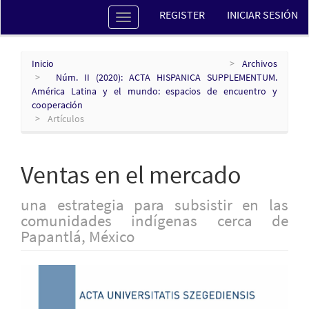
Navegación
REGISTER
INICIAR SESIÓN
Toggle
principal
navigation
Contenido
principal
Barra
Inicio
Archivos
lateral
Núm. II (2020): ACTA HISPANICA SUPPLEMENTUM.
América Latina y el mundo: espacios de encuentro y
cooperación
Artículos
Ventas en el mercado
una estrategia para subsistir en las
comunidades indígenas cerca de
Papantlá, México
Barra
lateral