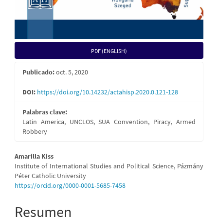
PDF (ENGLISH)
Publicado:
oct. 5, 2020
DOI:
https://doi.org/10.14232/actahisp.2020.0.121-128
Palabras clave:
Latin America, UNCLOS, SUA Convention, Piracy, Armed
Robbery
Contenido
Amarilla Kiss
Institute of International Studies and Political Science, Pázmány
principal
Péter Catholic University
https://orcid.org/0000-0001-5685-7458
del
artículo
Resumen