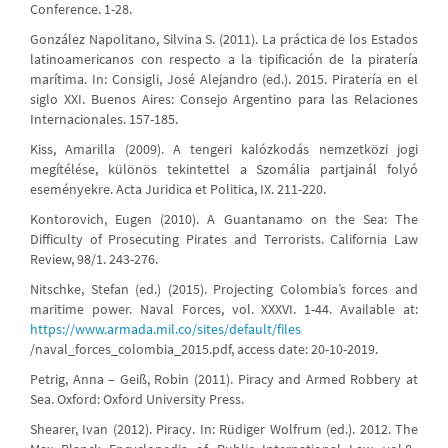
Conference. 1-28.
González Napolitano, Silvina S. (2011). La práctica de los Estados
latinoamericanos con respecto a la tipificación de la piratería
marítima. In: Consigli, José Alejandro (ed.). 2015. Piratería en el
siglo XXI. Buenos Aires: Consejo Argentino para las Relaciones
Internacionales. 157-185.
Kiss, Amarilla (2009). A tengeri kalózkodás nemzetközi jogi
megítélése, különös tekintettel a Szomália partjainál folyó
eseményekre. Acta Juridica et Politica, IX. 211-220.
Kontorovich, Eugen (2010). A Guantanamo on the Sea: The
Difficulty of Prosecuting Pirates and Terrorists. California Law
Review, 98/1. 243-276.
Nitschke, Stefan (ed.) (2015). Projecting Colombia’s forces and
maritime power. Naval Forces, vol. XXXVI. 1-44. Available at:
https://www.armada.mil.co/sites/default/files
/naval_forces_colombia_2015.pdf, access date: 20-10-2019.
Petrig, Anna – Geiß, Robin (2011). Piracy and Armed Robbery at
Sea. Oxford: Oxford University Press.
Shearer, Ivan (2012). Piracy. In: Rüdiger Wolfrum (ed.). 2012. The