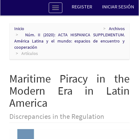
Navegación
REGISTER
INICIAR SESIÓN
Toggle
principal
navigation
Contenido
principal
Barra
Inicio
Archivos
lateral
Núm. II (2020): ACTA HISPANICA SUPPLEMENTUM.
América Latina y el mundo: espacios de encuentro y
cooperación
Artículos
Maritime Piracy in the
Modern Era in Latin
America
Discrepancies in the Regulation
Barra