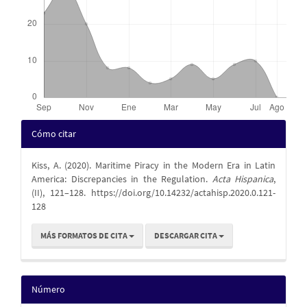
Detalles
Cómo citar
del
Kiss, A. (2020). Maritime Piracy in the Modern Era in Latin
artículo
America: Discrepancies in the Regulation.
Acta Hispanica
,
(II), 121–128. https://doi.org/10.14232/actahisp.2020.0.121-
128
MÁS FORMATOS DE CITA
DESCARGAR CITA
Número