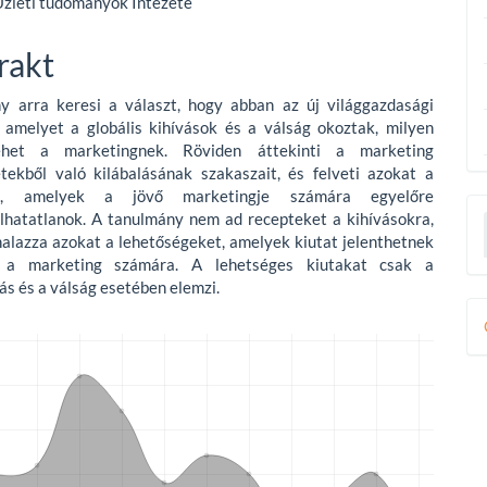
zleti tudományok Intézete
e
nt
rakt
y arra keresi a választ, hogy abban az új világgazdasági
 amelyet a globális kihívások és a válság okoztak, milyen
ehet a marketingnek. Röviden áttekinti a marketing
etekből való kilábalásának szakaszait, és felveti azokat a
at, amelyek a jövő marketingje számára egyelőre
lhatatlanok. A tanulmány nem ad recepteket a kihívásokra,
alazza azokat a lehetőségeket, amelyek kiutat jelenthetnek
 a marketing számára. A lehetséges kiutakat csak a
ás és a válság esetében elemzi.
D
B