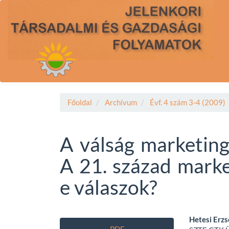
Main
Navigation
Main
Content
Sidebar
Főoldal
Archívum
Évf. 4 szám 3-4 (2009)
A válság marketing
A 21. század market
e válaszok?
Article
Main
Hetesi Erz