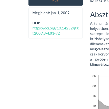
PDF
SZTE GTK Ü
Sidebar
Articl
Conte
Abszt
Megjelent:
jan. 1, 2009
DOI:
A tanulmán
https://doi.org/10.14232/jtg
helyzetben,
f.2009.3-4.81-92
szerepe l
krízishelyz
dilemmák
megválaszo
csak körvon
a jövőben
klímaváltoz
Letöltések