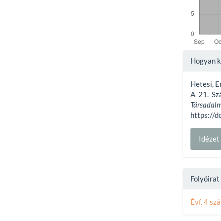
Articl
Hogyan ke
Detai
Hetesi, E
A 21. Sz
Társad
https://d
Idéze
Folyóira
Évf. 4 sz