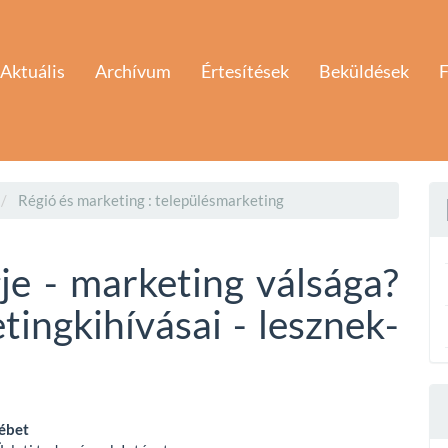
Aktuális
Archívum
Értesítések
Beküldések
F
Régió és marketing : településmarketing
je - marketing válsága?
ingkihívásai - lesznek-
sébet