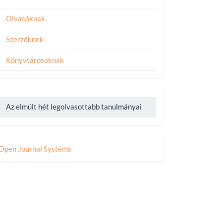
Olvasóknak
Szerzőknek
Könyvtárosoknak
Az elmúlt hét legolvasottabb tanulmányai
eveloped
Open Journal Systems
y