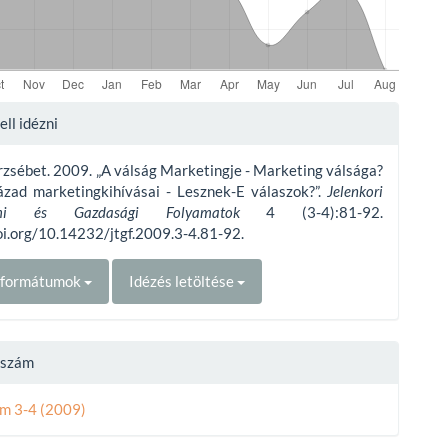
e
ll idézni
ls
rzsébet. 2009. „A válság Marketingje - Marketing válsága?
ázad marketingkihívásai - Lesznek-E válaszok?”.
Jelenkori
almi és Gazdasági Folyamatok
4 (3-4):81-92.
oi.org/10.14232/jtgf.2009.3-4.81-92.
t formátumok
Idézés letöltése
t szám
ám 3-4 (2009)