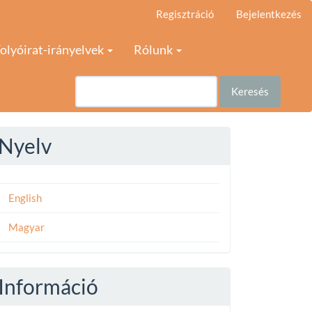
Regisztráció
Bejelentkezés
olyóirat-irányelvek
Rólunk
Keresés
Nyelv
English
Magyar
Információ