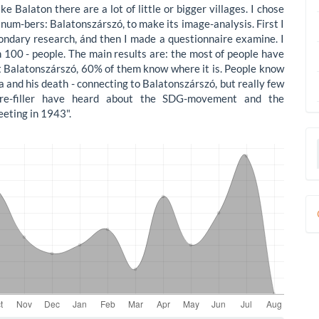
e Balaton there are a lot of little or bigger villages. I chose
 num-bers: Balatonszárszó, to make its image-analysis. First I
ndary research, ánd then I made a questionnaire examine. I
th 100 - people. The main results are: the most of people have
 Balatonszárszó, 60% of them know where it is. People know
a and his death - connecting to Balatonszárszó, but really few
ire-filler have heard about the SDG-movement and the
eeting in 1943".
D
B