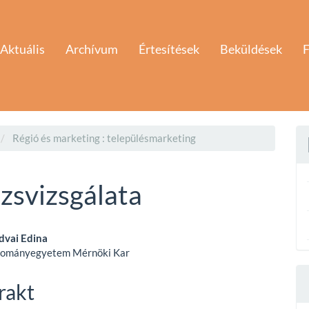
Aktuális
Archívum
Értesítések
Beküldések
F
Régió és marketing : településmarketing
zsvizsgálata
dvai Edina
dományegyetem Mérnöki Kar
e
nt
rakt