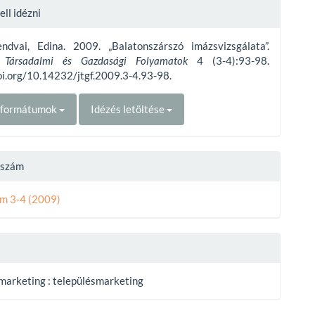
e
ll idézni
ls
endvai, Edina. 2009. „Balatonszárszó imázsvizsgálata”.
i Társadalmi és Gazdasági Folyamatok
4 (3-4):93-98.
oi.org/10.14232/jtgf.2009.3-4.93-98.
t formátumok
Idézés letöltése
t szám
ám 3-4 (2009)
marketing : településmarketing