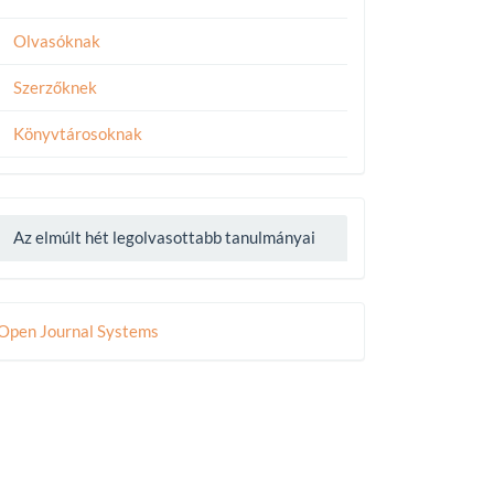
Olvasóknak
Szerzőknek
Könyvtárosoknak
Az elmúlt hét legolvasottabb tanulmányai
eveloped
Open Journal Systems
y