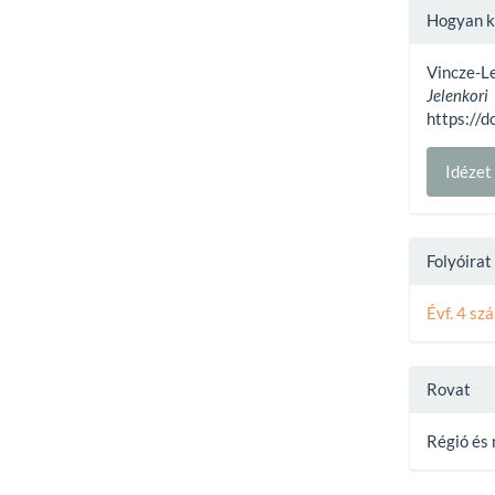
Articl
Hogyan ke
Detai
Vincze-L
Jelenkor
https://d
Idéze
Folyóira
Évf. 4 sz
Rovat
Régió és 