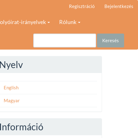
Regisztráció
Bejelentkezés
olyóirat-irányelvek
Rólunk
Keresés
Nyelv
English
Magyar
Információ