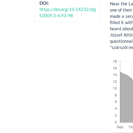
DOI:
Near the Lak
https://doi.org/10.14232/jtg
one of their
f.2009.3-4.93-98
made a seco
filled it wi
heard about
József Attil
questionna
"szárszói m
Letöltések