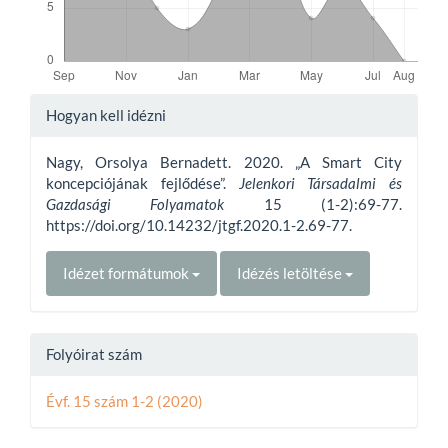
Article
Hogyan kell idézni
Details
Nagy, Orsolya Bernadett. 2020. „A Smart City
koncepciójának fejlődése”.
Jelenkori Társadalmi és
Gazdasági Folyamatok
15 (1-2):69-77.
https://doi.org/10.14232/jtgf.2020.1-2.69-77.
Idézet formátumok
Idézés letöltése
Folyóirat szám
Évf. 15 szám 1-2 (2020)