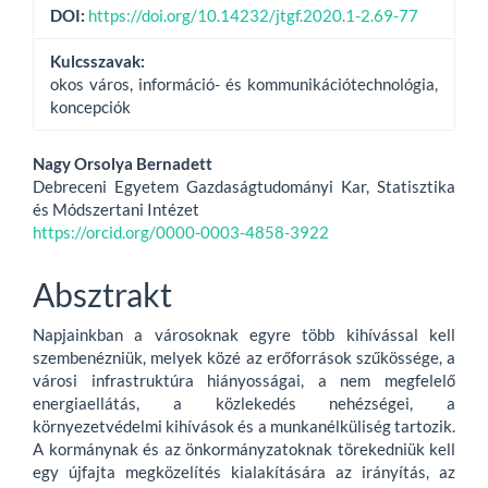
DOI:
https://doi.org/10.14232/jtgf.2020.1-2.69-77
Kulcsszavak:
okos város, információ- és kommunikációtechnológia,
koncepciók
Main
Nagy Orsolya Bernadett
Debreceni Egyetem Gazdaságtudományi Kar, Statisztika
Article
és Módszertani Intézet
Content
https://orcid.org/0000-0003-4858-3922
Absztrakt
Napjainkban a városoknak egyre több kihívással kell
szembenézniük, melyek közé az erőforrások szűkössége, a
városi infrastruktúra hiányosságai, a nem megfelelő
energiaellátás, a közlekedés nehézségei, a
környezetvédelmi kihívások és a munkanélküliség tartozik.
A kormánynak és az önkormányzatoknak törekedniük kell
egy újfajta megközelítés kialakítására az irányítás, az