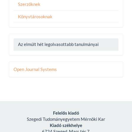
Szerzőknek
Könyvtárosoknak
Az elmúlt hét legolvasottabb tanulmányai
Developed
Open Journal Systems
By
Felelős kiadó
Szegedi Tudományegyetem Mérnöki Kar
Kiadó székhelye
6724 Szeged, Mars tér 7.