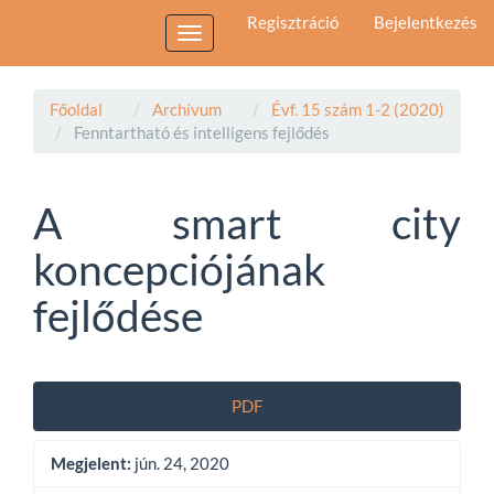
Main
Regisztráció
Bejelentkezés
Navigation
Toggle
Main
navigation
Content
Sidebar
Főoldal
Archívum
Évf. 15 szám 1-2 (2020)
Fenntartható és intelligens fejlődés
A smart city
koncepciójának
fejlődése
Article
PDF
Sidebar
Megjelent:
jún. 24, 2020