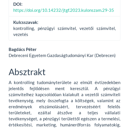
DOI:
https://doi.org/10.14232/jtgf.2023.kulonszam.29-35
Kulcsszavak:
kontrolling, pénzügyi számvitel, vezetői számvitel,
vezetés
Main
Bagdács Péter
Debreceni Egyetem Gazdaságtudományi Kar (Debrecen)
Article
Content
Absztrakt
A kontrolling tudományterülete az elmúlt évtizedekben
jelentős fejlődésen ment keresztül. A pénzügyi
számvitelhez kapcsolódóan kialakult a vezetői számviteli
tevékenység, mely összefogta a költségek, valamint az
eredmények elszámolásáért, tervezéséért felelős
területeket, ezáltal átszőve a teljes vállalati
tevékenységet, a pénzügyi területtől egészen a termelési,
értékesítési, marketing, humánerőforrás folyamatokig,