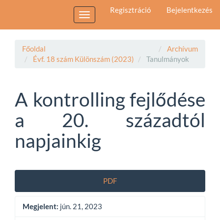
Main
Regisztráció
Bejelentkezés
Navigation
Toggle
Main
navigation
Content
Sidebar
Főoldal
Archívum
Évf. 18 szám Különszám (2023)
Tanulmányok
A kontrolling fejlődése
a 20. századtól
napjainkig
Article
PDF
Sidebar
Megjelent:
jún. 21, 2023