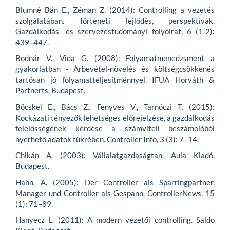
Blumné Bán E., Zéman Z. (2014): Controlling a vezetés
szolgálatában. Történeti fejlődés, perspektívák.
Gazdálkodás- és szervezéstudományi folyóirat, 6 (1-2):
439–447.
Bodnár V., Vida G. (2008): Folyamatmenedzsment a
gyakorlatban - Árbevétel-növelés és költségcsökkenés
tartósan jó folyamatteljesítménnyel. IFUA Horváth &
Partnerts, Budapest.
Böcskei E., Bács Z., Fenyves V., Tarnóczi T. (2015):
Kockázati tényezők lehetséges előrejelzése, a gazdálkodás
felelősségének kérdése a számviteli beszámolóból
nyerhető adatok tükrében. Controller Info, 3 (3): 7–14.
Chikán A. (2003): Vállalatgazdaságtan. Aula Kiadó,
Budapest.
Hahn, A. (2005): Der Controller als Sparringpartner.
Manager und Controller als Gespann. ControllerNews, 15
(1): 71–89.
Hanyecz L. (2011): A modern vezetői controlling. Saldo