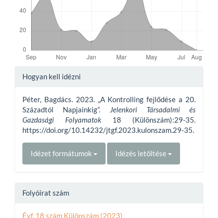
Article
Hogyan kell idézni
Details
Péter, Bagdács. 2023. „A Kontrolling fejlődése a 20.
Századtól Napjainkig”.
Jelenkori Társadalmi és
Gazdasági Folyamatok
18 (Különszám):29-35.
https://doi.org/10.14232/jtgf.2023.kulonszam.29-35.
Idézet formátumok
Idézés letöltése
Folyóirat szám
Évf. 18 szám Különszám (2023)