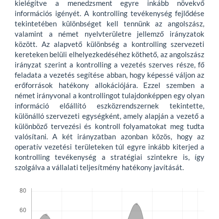
kielégítve a menedzsment egyre inkább növekvő
információs igényét. A kontrolling tevékenység fejlődése
tekintetében különbséget kell tennünk az angolszász,
valamint a német nyelvterületre jellemző irányzatok
között. Az alapvető különbség a kontrolling szervezeti
kereteken belüli elhelyezkedéséhez köthető, az angolszász
irányzat szerint a kontrolling a vezetés szerves része, fő
feladata a vezetés segítése abban, hogy képessé váljon az
erőforrások hatékony allokációjára. Ezzel szemben a
német irányvonal a kontrollingot tulajdonképpen egy olyan
információ előállító eszközrendszernek tekintette,
különálló szervezeti egységként, amely alapján a vezető a
különböző tervezési és kontroll folyamatokat meg tudta
valósítani. A két irányzatban azonban közös, hogy az
operatív vezetési területeken túl egyre inkább kiterjed a
kontrolling tevékenység a stratégiai szintekre is, így
szolgálva a vállalati teljesítmény hatékony javítását.
Letöltések