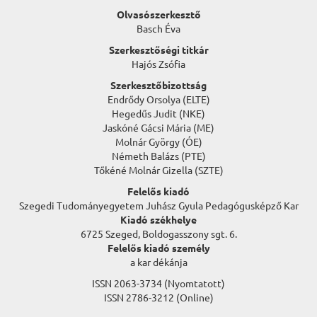
Olvasószerkesztő
Basch Éva
Szerkesztőségi titkár
Hajós Zsófia
Szerkesztőbizottság
Endrődy Orsolya (ELTE)
Hegedűs Judit (NKE)
Jaskóné Gácsi Mária (ME)
Molnár György (ÓE)
Németh Balázs (PTE)
Tőkéné Molnár Gizella (SZTE)
Felelős kiadó
Szegedi Tudományegyetem Juhász Gyula Pedagógusképző Kar
Kiadó székhelye
6725 Szeged, Boldogasszony sgt. 6.
Felelős kiadó személy
a kar dékánja
ISSN 2063-3734 (Nyomtatott)
ISSN 2786-3212 (Online)