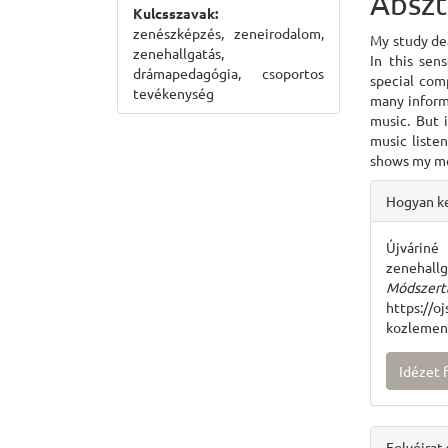
Abszt
Kulcsszavak:
zenészképzés, zeneirodalom,
My study dea
zenehallgatás,
In this sen
drámapedagógia, csoportos
special comp
tevékenység
many informa
music. But 
music liste
shows my me
Articl
Hogyan ke
Detai
Újváriné
zenehall
Módszer
https://o
kozlemen
Idézet
Folyóirat