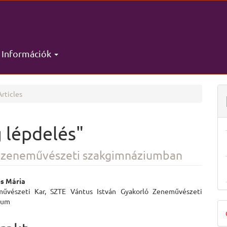
Információk
rticles
g lépdelés"
a zeneművészeti szakgimnáziumban
és Mária
űvészeti Kar, SZTE Vántus István Gyakorló Zeneművészeti
e
ium
D
ent
B