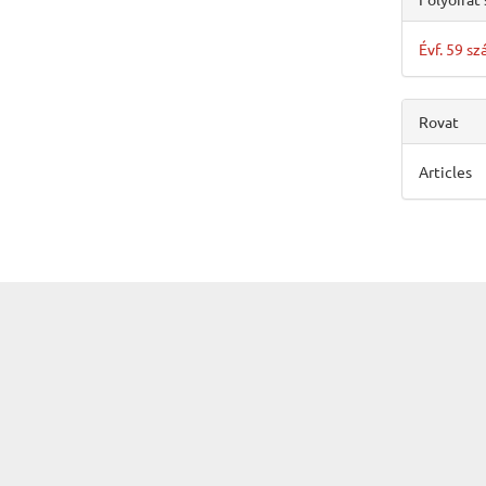
Évf. 59 s
Rovat
Articles