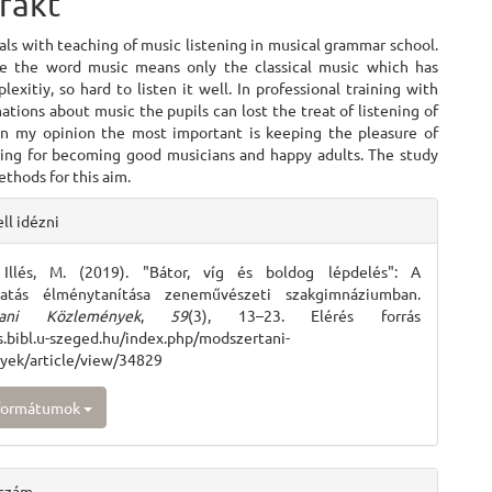
rakt
ls with teaching of music listening in musical grammar school.
se the word music means only the classical music which has
lexitiy, so hard to listen it well. In professional training with
tions about music the pupils can lost the treat of listening of
in my opinion the most important is keeping the pleasure of
ning for becoming good musicians and happy adults. The study
thods for this aim.
e
ll idézni
ls
 Illés, M. (2019). "Bátor, víg és boldog lépdelés": A
gatás élménytanítása zeneművészeti szakgimnáziumban.
tani Közlemények
,
59
(3), 13–23. Elérés forrás
js.bibl.u-szeged.hu/index.php/modszertani-
yek/article/view/34829
 formátumok
 szám