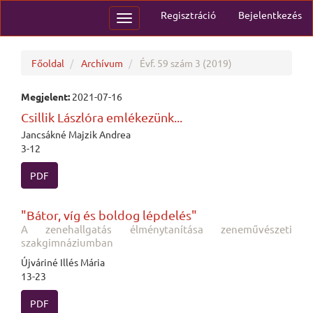
Main
Regisztráció
Bejelentkezés
Toggle
Navigation
navigation
Main
Content
Sidebar
Főoldal
Archívum
Évf. 59 szám 3 (2019)
Megjelent:
2021-07-16
Csillik Lászlóra emlékezünk...
Jancsákné Majzik Andrea
3-12
PDF
"Bátor, víg és boldog lépdelés"
A zenehallgatás élménytanítása zeneművészeti
szakgimnáziumban
Újváriné Illés Mária
13-23
PDF