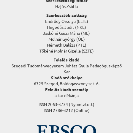
Szerkesztőségi titkár
Hajós Zsófia
Szerkesztőbizottság
Endrődy Orsolya (ELTE)
Hegedűs Judit (NKE)
Jaskóné Gácsi Mária (ME)
Molnár György (ÓE)
Németh Balázs (PTE)
Tőkéné Molnár Gizella (SZTE)
Felelős kiadó
Szegedi Tudományegyetem Juhász Gyula Pedagógusképző
Kar
Kiadó székhelye
6725 Szeged, Boldogasszony sgt. 6.
Felelős kiadó személy
a kar dékánja
ISSN 2063-3734 (Nyomtatott)
ISSN 2786-3212 (Online)