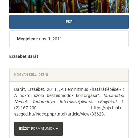
PDF
Megjelent:
nov. 1, 2011
Main
Erzsébet Barát
Article
Article
HOGYAN KELL IDÉZNI
Content
Details
Barát, Erzsébet. 2011. „A Feminizmus »határátlépései« :
A nőkről szóló beszédmódok körforgása”.
Társadalmi
Nemek Tudománya Interdiszciplináris eFolyóirat
1
(2):167-200. https://ojs.bibl.u-
szeged.hu/index.php/tntef/article/view/33623.
IDÉZET FORMÁTUMOK