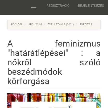
Main
REGISZTRÁCIÓ
BEJELENTKEZÉS
Navigation
Toggle
Main
navigation
Content
Sidebar
FŐOLDAL
ARCHÍVUM
ÉVF. 1 SZÁM 2 (2011)
FORDÍTÁS
A feminizmus
"határátlépései" : a
nőkről szóló
beszédmódok
körforgása
Article
Sidebar