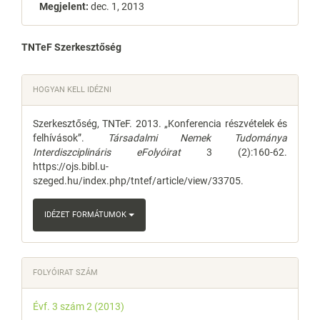
Megjelent:
dec. 1, 2013
Main
TNTeF Szerkesztőség
Article
Article
HOGYAN KELL IDÉZNI
Content
Details
Szerkesztőség, TNTeF. 2013. „Konferencia részvételek és
felhívások”.
Társadalmi Nemek Tudománya
Interdiszciplináris eFolyóirat
3 (2):160-62.
https://ojs.bibl.u-
szeged.hu/index.php/tntef/article/view/33705.
IDÉZET FORMÁTUMOK
FOLYÓIRAT SZÁM
Évf. 3 szám 2 (2013)