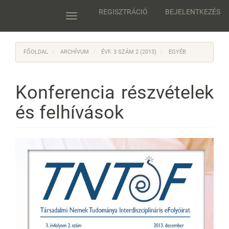
Main
REGISZTRÁCIÓ
BEJELENTKEZÉS
Navigation
Toggle
Main
navigation
Content
Sidebar
FŐOLDAL
ARCHÍVUM
ÉVF. 3 SZÁM 2 (2013)
EGYÉB
Konferencia részvételek
és felhívások
Article
Sidebar