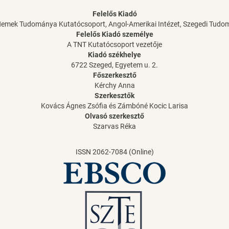
Felelős Kiadó
Nemek Tudománya Kutatócsoport, Angol-Amerikai Intézet, Szegedi Tud
Felelős Kiadó személye
A TNT Kutatócsoport vezetője
Kiadó székhelye
6722 Szeged, Egyetem u. 2.
Főszerkesztő
Kérchy Anna
Szerkesztők
Kovács Ágnes Zsófia és Zámbóné Kocic Larisa
Olvasó szerkesztő
Szarvas Réka
ISSN 2062-7084 (Online)