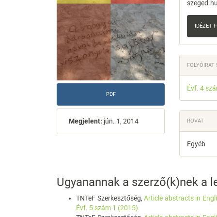
szeged.hu
IDÉZET
FOLYÓIRAT
Évf. 4 sz
PDF
Megjelent:
jún. 1, 2014
ROVAT
Egyéb
Ugyanannak a szerző(k)nek a le
TNTeF Szerkesztőség,
Article abstracts in Eng
Évf. 5 szám 1 (2015)