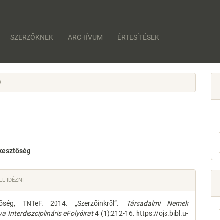
SZERZŐKNEK
ARCHÍVUM
ÉRTESÍTÉSEK
B
kesztőség
e
e
L IDÉZNI
nt
s
tőség, TNTeF. 2014. „Szerzőinkről”.
Társadalmi Nemek
 Interdiszciplináris eFolyóirat
4 (1):212-16. https://ojs.bibl.u-