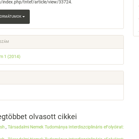
/index.php/tntef/article/view/33724.
 FORMÁTUMOK
 SZÁM
ám 1 (2014)
gtöbbet olvasott cikkei
lish
,
Társadalmi Nemek Tudománya Interdiszciplináris eFolyóirat: