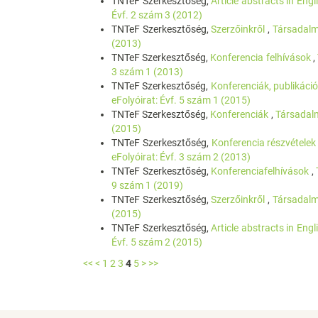
TNTeF Szerkesztőség,
Article abstracts in Eng
Évf. 2 szám 3 (2012)
TNTeF Szerkesztőség,
Szerzőinkről
,
Társadalm
(2013)
TNTeF Szerkesztőség,
Konferencia felhívások
,
3 szám 1 (2013)
TNTeF Szerkesztőség,
Konferenciák, publikáci
eFolyóirat: Évf. 5 szám 1 (2015)
TNTeF Szerkesztőség,
Konferenciák
,
Társadalm
(2015)
TNTeF Szerkesztőség,
Konferencia részvételek
eFolyóirat: Évf. 3 szám 2 (2013)
TNTeF Szerkesztőség,
Konferenciafelhívások
,
9 szám 1 (2019)
TNTeF Szerkesztőség,
Szerzőinkről
,
Társadalm
(2015)
TNTeF Szerkesztőség,
Article abstracts in Eng
Évf. 5 szám 2 (2015)
<<
<
1
2
3
4
5
>
>>