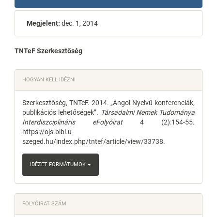
Megjelent:
dec. 1, 2014
Main
TNTeF Szerkesztőség
Article
Article
HOGYAN KELL IDÉZNI
Content
Details
Szerkesztőség, TNTeF. 2014. „Angol Nyelvű konferenciák,
publikációs lehetőségek”.
Társadalmi Nemek Tudománya
Interdiszciplináris eFolyóirat
4 (2):154-55.
https://ojs.bibl.u-
szeged.hu/index.php/tntef/article/view/33738.
IDÉZET FORMÁTUMOK
FOLYÓIRAT SZÁM