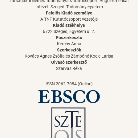
Társadalmi Nemek Tudománya Kutatócsoport, Angol-Amerikai
Intézet, Szegedi Tudományegyetem
Felelős Kiadó személye
A TNT Kutatócsoport vezetője
Kiadó székhelye
6722 Szeged, Egyetem u. 2.
Főszerkesztő
Kérchy Anna
Szerkesztők
Kovács Ágnes Zsófia és Zámbóné Kocic Larisa
Olvasó szerkesztő
Szarvas Réka
ISSN 2062-7084 (Online)