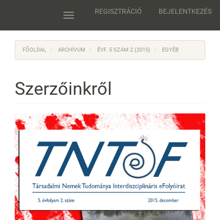
Main
REGISZTRÁCIÓ
BEJELENTKEZÉS
Navigation
Toggle
Main
navigation
Content
Sidebar
FŐOLDAL
ARCHÍVUM
ÉVF. 5 SZÁM 2 (2015)
EGYÉB
Szerzőinkről
Article
Sidebar