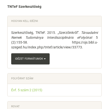
Main
TNTeF Szerkesztőség
Article
Article
HOGYAN KELL IDÉZNI
Content
Details
Szerkesztőség, TNTeF. 2015. „Szerzőinkről”.
Társadalmi
Nemek Tudománya Interdiszciplináris eFolyóirat
5
(2):155-58. https://ojs.bibl.u-
szeged.hu/index.php/tntef/article/view/33773.
IDÉZET FORMÁTUMOK
FOLYÓIRAT SZÁM
Évf. 5 szám 2 (2015)
ROVAT