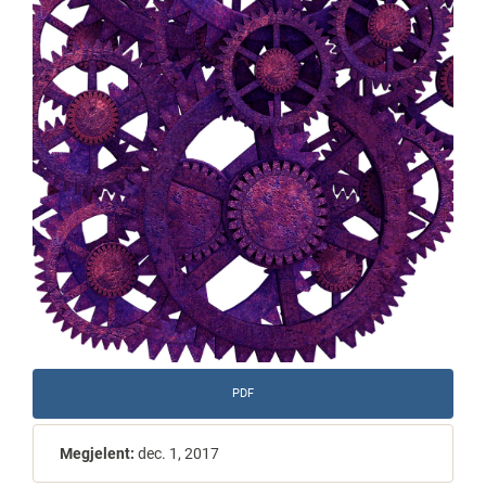
PDF
Megjelent:
dec. 1, 2017