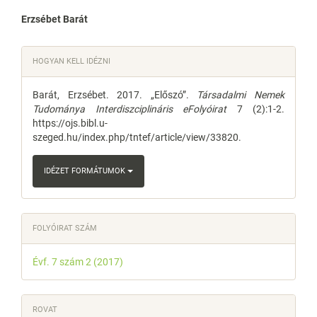
Main
Erzsébet Barát
Article
Article
HOGYAN KELL IDÉZNI
Content
Details
Barát, Erzsébet. 2017. „Előszó”.
Társadalmi Nemek
Tudománya Interdiszciplináris eFolyóirat
7 (2):1-2.
https://ojs.bibl.u-
szeged.hu/index.php/tntef/article/view/33820.
IDÉZET FORMÁTUMOK
FOLYÓIRAT SZÁM
Évf. 7 szám 2 (2017)
ROVAT