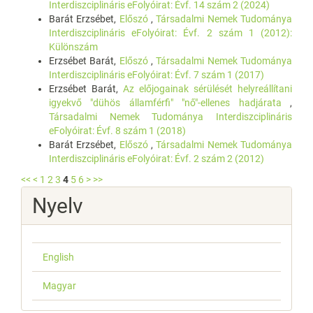
Interdiszciplináris eFolyóirat: Évf. 14 szám 2 (2024)
Barát Erzsébet,
Előszó
,
Társadalmi Nemek Tudománya
Interdiszciplináris eFolyóirat: Évf. 2 szám 1 (2012):
Különszám
Erzsébet Barát,
Előszó
,
Társadalmi Nemek Tudománya
Interdiszciplináris eFolyóirat: Évf. 7 szám 1 (2017)
Erzsébet Barát,
Az előjogainak sérülését helyreállítani
igyekvő "dühös államférfi" "nő"-ellenes hadjárata
,
Társadalmi Nemek Tudománya Interdiszciplináris
eFolyóirat: Évf. 8 szám 1 (2018)
Barát Erzsébet,
Előszó
,
Társadalmi Nemek Tudománya
Interdiszciplináris eFolyóirat: Évf. 2 szám 2 (2012)
<<
<
1
2
3
4
5
6
>
>>
Nyelv
English
Magyar