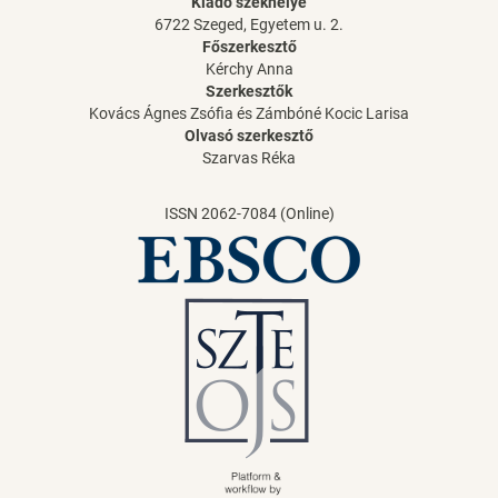
Kiadó székhelye
6722 Szeged, Egyetem u. 2.
Főszerkesztő
Kérchy Anna
Szerkesztők
Kovács Ágnes Zsófia és Zámbóné Kocic Larisa
Olvasó szerkesztő
Szarvas Réka
ISSN 2062-7084 (Online)