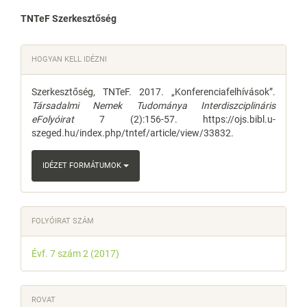
Main
TNTeF Szerkesztőség
Article
Article
HOGYAN KELL IDÉZNI
Content
Details
Szerkesztőség, TNTeF. 2017. „Konferenciafelhívások”.
Társadalmi Nemek Tudománya Interdiszciplináris
eFolyóirat
7 (2):156-57. https://ojs.bibl.u-
szeged.hu/index.php/tntef/article/view/33832.
IDÉZET FORMÁTUMOK
FOLYÓIRAT SZÁM
Évf. 7 szám 2 (2017)
ROVAT