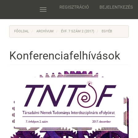
Main
REGISZTRÁCIÓ
BEJELENTKEZÉS
Navigation
Toggle
Main
navigation
Content
Sidebar
FŐOLDAL
ARCHÍVUM
ÉVF. 7 SZÁM 2 (2017)
EGYÉB
Konferenciafelhívások
Article
Sidebar