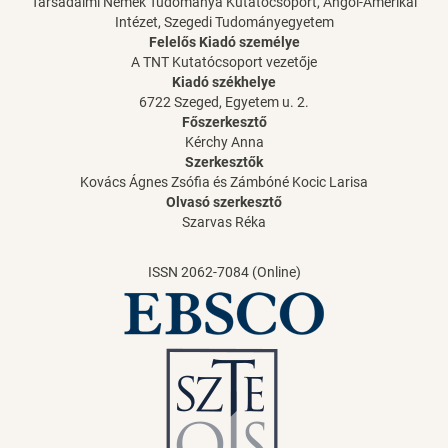
Társadalmi Nemek Tudománya Kutatócsoport, Angol-Amerikai
Intézet, Szegedi Tudományegyetem
Felelős Kiadó személye
A TNT Kutatócsoport vezetője
Kiadó székhelye
6722 Szeged, Egyetem u. 2.
Főszerkesztő
Kérchy Anna
Szerkesztők
Kovács Ágnes Zsófia és Zámbóné Kocic Larisa
Olvasó szerkesztő
Szarvas Réka
ISSN 2062-7084 (Online)