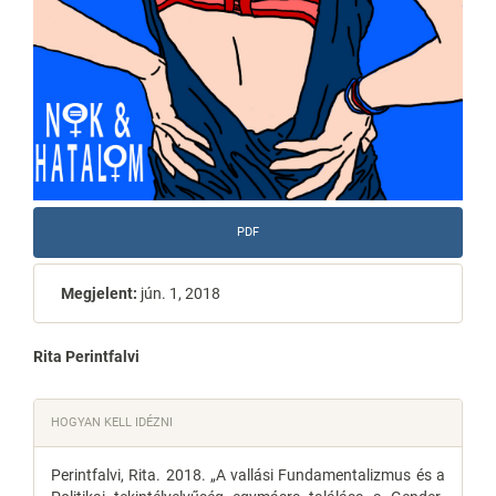
PDF
Megjelent:
jún. 1, 2018
Main
Rita Perintfalvi
Article
Article
HOGYAN KELL IDÉZNI
Content
Details
Perintfalvi, Rita. 2018. „A vallási Fundamentalizmus és a