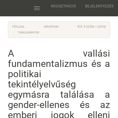
Main
REGISZTRÁCIÓ
BEJELENTKEZÉS
Navigation
Toggle
Main
navigation
Content
Sidebar
FŐOLDAL
ARCHÍVUM
ÉVF. 8 SZÁM 1 (2018)
TANULMÁNYOK
A vallási
fundamentalizmus és a
politikai
tekintélyelvűség
egymásra találása a
gender-ellenes és az
emberi jogok elleni