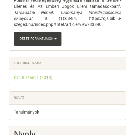
Politikai tekintélyelvűség egymásra találása a Gender-
Ellenes és Az Emberi Jogok Elleni támadásokban”.
Társadalmi Nemek Tudománya Interdiszciplináris
eFolyóirat
8 (1):68-84. https://ojs.bibl.u-
szeged.hu/index.php/tntef/article/view/33840.
IDÉZET FORMÁTUMOK
FOLYÓIRAT SZÁM
Évf. 8 szám 1 (2018)
ROVAT
Tanulmányok
Nyelv