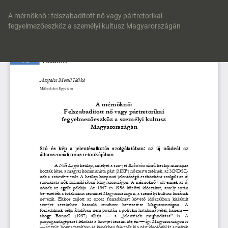
Vissza
a
A mérnöknő : felszabadított nő vagy pártretorikai
cikk
fegyelmezőeszköz a személyi kultusz Magyarországán
részleteihez
Let
P
Le