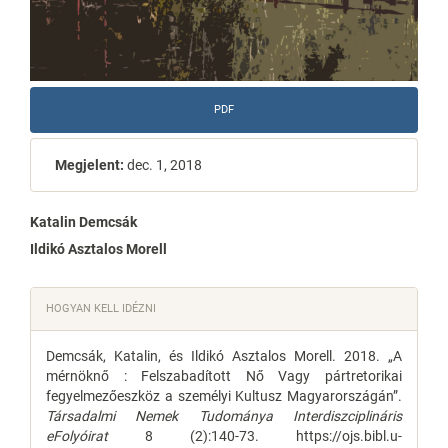
PDF
Megjelent:
dec. 1, 2018
Main
Katalin Demcsák
Ildikó Asztalos Morell
Article
Content
Article
HOGYAN KELL IDÉZNI
Details
Demcsák, Katalin, és Ildikó Asztalos Morell. 2018. „A
mérnöknő : Felszabadított Nő Vagy pártretorikai
fegyelmezőeszköz a személyi Kultusz Magyarországán”.
Társadalmi Nemek Tudománya Interdiszciplináris
eFolyóirat
8 (2):140-73. https://ojs.bibl.u-