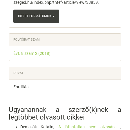
szeged.hu/index.php/tntef/article/view/33859.
IDÉZET FORMÁTUMOK
FOLYÓIRAT SZÁM
Évf. 8 szám 2 (2018)
ROVAT
Fordítás
Ugyanannak a szerző(k)nek a
legtöbbet olvasott cikkei
Demcsák Katalin,
A láthatatlan nem olvasása
,