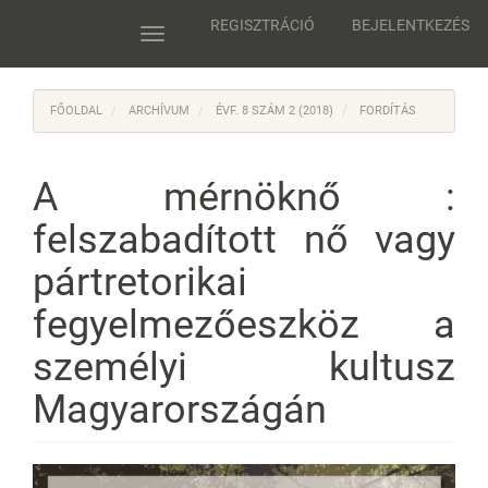
Main
REGISZTRÁCIÓ
BEJELENTKEZÉS
Navigation
Toggle
Main
navigation
Content
Sidebar
FŐOLDAL
ARCHÍVUM
ÉVF. 8 SZÁM 2 (2018)
FORDÍTÁS
A mérnöknő :
felszabadított nő vagy
pártretorikai
fegyelmezőeszköz a
személyi kultusz
Magyarországán
Article