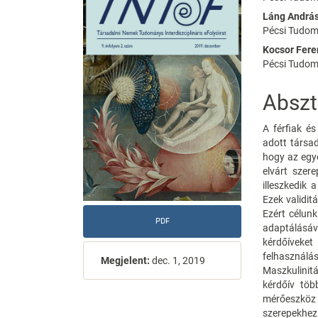
Sidebar
Articl
Láng Andrá
Conte
Pécsi Tudo
Kocsor Fere
Pécsi Tudo
Abszt
A férfiak é
adott társad
hogy az egy
elvárt szere
illeszkedik 
Ezek validit
Ezért célun
PDF
adaptálásáv
kérdőíveket
felhasználá
Megjelent:
dec. 1, 2019
Maszkulinit
kérdőív több
mérőeszköz
szerepekhez