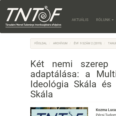
Main
Navigation
Main
Content
AKTUÁLIS
RÓLUNK
Sidebar
FŐOLDAL
ARCHÍVUM
ÉVF. 9 SZÁM 2 (2019)
TANU
Két nemi szerep 
adaptálása: a Multi
Ideológia Skála és 
Skála
Article
Main
Kozma Luc
Pécsi Tudo