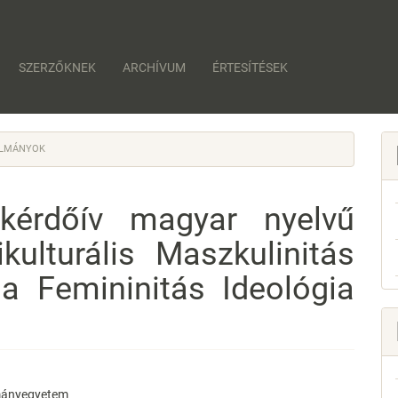
SZERZŐKNEK
ARCHÍVUM
ÉRTESÍTÉSEK
LMÁNYOK
kérdőív magyar nyelvű
kulturális Maszkulinitás
a Femininitás Ideológia
a
mányegyetem