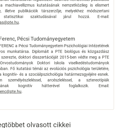
 a machiavellizmus kutatásának nemzetközileg is elismert
e, illetve publikációk társzerzője, melyekhez módszertani
 statisztikai szaktudásával járul hozzá. E-mail:
ras@pte.hu
.
Ferenc,
Pécsi Tudományegyetem
ERENC a Pécsi Tudományegyetem Pszichológiai Intézetének
os munkatársa. Diplomáit a PTE biológus és közgazdász
 szerezte, doktori disszertációját 2015-ben védte meg a PTE
 Orvostudományok Doktori Iskola viselkedéstudományok
ban. Fő kutatási témái az evolúciós pszichológia területére,
a kognitív- és a szociálpszichológia határmezsgyéjére esnek.
an személyészleléssel, arcészleléssel, a sztereotípiák
lásának kognitív hátterével foglalkozik. Email:
renc@pte.hu
.
gtöbbet olvasott cikkei