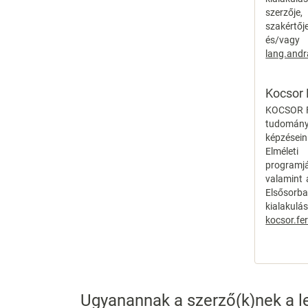
szerzője,
szakértőj
és/vagy
lang.and
Kocsor 
KOCSOR F
tudomány
képzésein
Elméleti
programjá
valamint 
Elsősorb
kialaku
kocsor.fe
Ugyanannak a szerző(k)nek a le