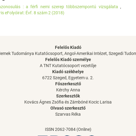
azonosulás : a férfi nemi szerep többszempontú vizsgálata
,
s eFolyóirat: Évf. 8 szám 2 (2018)
Felelős Kiadó
Nemek Tudománya Kutatócsoport, Angol-Amerikai Intézet, Szegedi Tud
Felelős Kiadó személye
A TNT Kutatócsoport vezetője
Kiadó székhelye
6722 Szeged, Egyetem u. 2.
Főszerkesztő
Kérchy Anna
Szerkesztők
Kovács Ágnes Zsófia és Zámbóné Kocic Larisa
Olvasó szerkesztő
Szarvas Réka
ISSN 2062-7084 (Online)