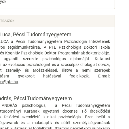
yok
ETRAJZOK
Luca,
Pécsi Tudományegyetem
CA a Pécsi Tudományegyetem Pszichológia Intézetének
os segédmunkatársa. A PTE Pszichológia Doktori Iskola
 és Kognitív Pszichológia Doktori Programkának doktorjelöltje.
 ugyanitt szerezte pszichológus diplomáját. Kutatási
 az evolúciós pszichológiát és a szociálpszichológiát ötvözi,
t személy- és arcészleléssel, illetve a nemi szerepek
sztásra gyakorolt hatásával foglalkozik. E-mail:
ca@pte.hu
.
ndrás,
Pécsi Tudományegyetem
NDRÁS pszichológus, a Pécsi Tudományegyetem
ettudományi Karának egyetemi docense. Fő érdeklődési
a fejlődési szemléletű klinikai pszichológia. Ezen belül a
ségzavarok és a maladaptív és sötét személyiségvonások
sának kutatásával foglalkozik. Számos nemzetközi publikáció