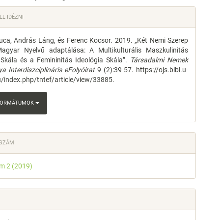
e
L IDÉZNI
s
ca, András Láng, és Ferenc Kocsor. 2019. „Két Nemi Szerep
agyar Nyelvű adaptálása: A Multikulturális Maszkulinitás
 Skála és a Femininitás Ideológia Skála”.
Társadalmi Nemek
 Interdiszciplináris eFolyóirat
9 (2):39-57. https://ojs.bibl.u-
/index.php/tntef/article/view/33885.
 FORMÁTUMOK
 SZÁM
ám 2 (2019)