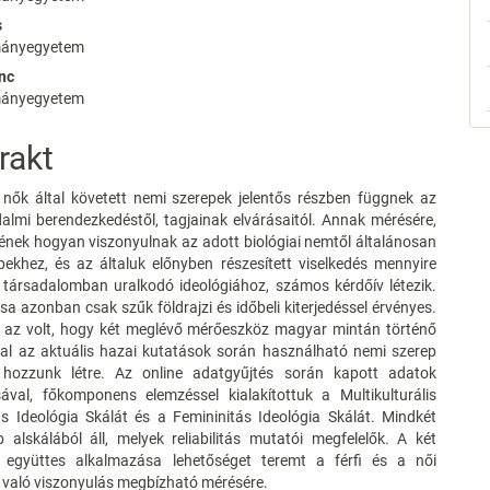
e
s
nt
mányegyetem
nc
mányegyetem
rakt
s nők által követett nemi szerepek jelentős részben függnek az
almi berendezkedéstől, tagjainak elvárásaitól. Annak mérésére,
ének hogyan viszonyulnak az adott biológiai nemtől általánosan
pekhez, és az általuk előnyben részesített viselkedés mennyire
a társadalomban uralkodó ideológiához, számos kérdőív létezik.
ása azonban csak szűk földrajzi és időbeli kiterjedéssel érvényes.
k az volt, hogy két meglévő mérőeszköz magyar mintán történő
al az aktuális hazai kutatások során használható nemi szerep
 hozzunk létre. Az online adatgyűjtés során kapott adatok
sával, főkomponens elemzéssel kialakítottuk a Multikulturális
ás Ideológia Skálát és a Femininitás Ideológia Skálát. Mindkét
 alskálából áll, melyek reliabilitás mutatói megfelelők. A két
 együttes alkalmazása lehetőséget teremt a férfi és a női
 való viszonyulás megbízható mérésére.