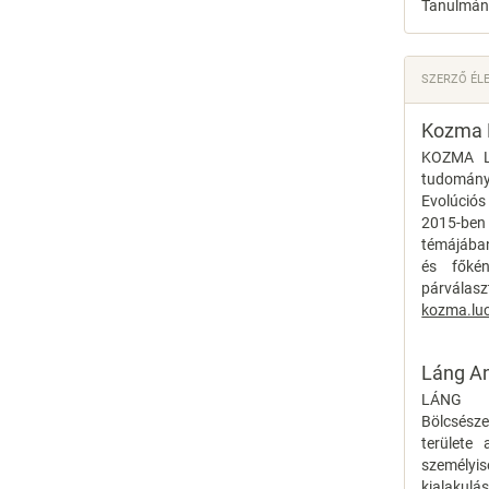
Tanulmán
SZERZŐ ÉL
Kozma 
KOZMA LU
tudomány
Evolúciós
2015-ben
témájában
és főkén
párvála
kozma.lu
Láng A
LÁNG A
Bölcsész
területe 
személyi
kialakulá