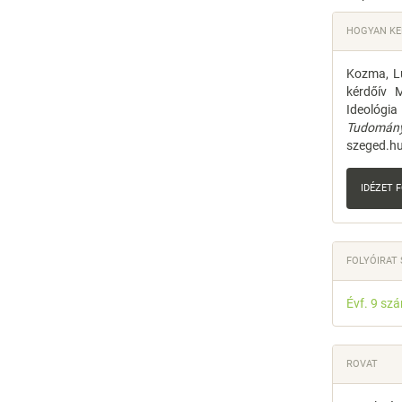
Articl
HOGYAN KEL
Detail
Kozma, Lu
kérdőív M
Ideológia
Tudománya
szeged.hu
IDÉZET
FOLYÓIRAT
Évf. 9 sz
ROVAT