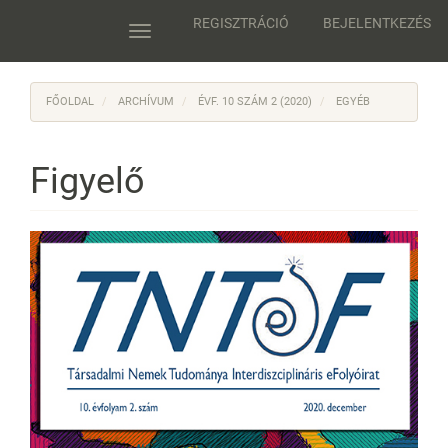
Main
REGISZTRÁCIÓ
BEJELENTKEZÉS
Navigation
Toggle
Main
navigation
Content
Sidebar
FŐOLDAL
ARCHÍVUM
ÉVF. 10 SZÁM 2 (2020)
EGYÉB
Figyelő
Article
Sidebar