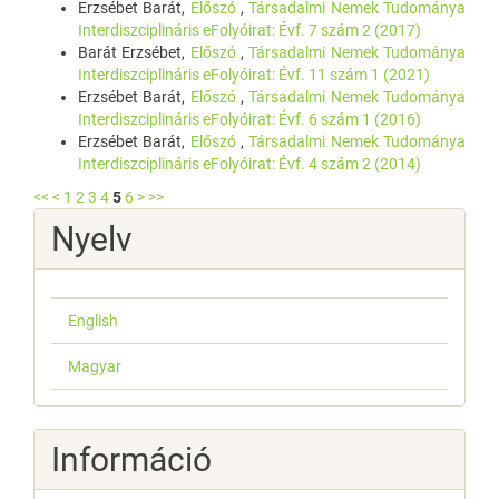
Erzsébet Barát,
Előszó
,
Társadalmi Nemek Tudománya
Interdiszciplináris eFolyóirat: Évf. 7 szám 2 (2017)
Barát Erzsébet,
Előszó
,
Társadalmi Nemek Tudománya
Interdiszciplináris eFolyóirat: Évf. 11 szám 1 (2021)
Erzsébet Barát,
Előszó
,
Társadalmi Nemek Tudománya
Interdiszciplináris eFolyóirat: Évf. 6 szám 1 (2016)
Erzsébet Barát,
Előszó
,
Társadalmi Nemek Tudománya
Interdiszciplináris eFolyóirat: Évf. 4 szám 2 (2014)
<<
<
1
2
3
4
5
6
>
>>
Nyelv
English
Magyar
Információ