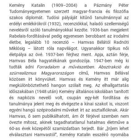
Kemény Katalin (1909–2004) a Pázmány Péter
Tudományegyetemen szerzett magyar-francia és filozófia
szakos diplomát. Tudósi pályáját kitűnő tanulmánnyal az
erdélyi emlékírókról (1932), recenziókkal, haladó szellemiségű
nevelésről szóló tanulmányokkal kezdte. 1936-ban megjelent
Rabelais-fordításával pedig egyenesen berobbant az irodalmi
életbe, legalább 10 recenzió – Hamvas Bélától Radnóti
Miklósig – látott róla napvilágot. Ugyanakkor tipikus női
életpálya az övé. 1937-ben férjhez ment. Apja, aztán férje,
Hamvas Béla hagyatékának gondozója. 1947-ben még ki
tudták adni
Forradalom a művészetben. Absztrakció és
szürrealizmus Magyarországon
című, Hamvas Bélával
közösen írt könyvüket. Hamvas és Kemény itt már alig
megkülönböztethető hangon szólalt meg. Az elhallgattatás
időszakában (1948 után) Kemény általános iskolában tanított
és napközis nevelő volt, csupán egy-két fordítása és
tanulmánya jelent meg és elvégezte a kínai szakot is, viszont
egyéni hangú szépirodalmi műveket írt az asztalfióknak. Akár
Hamvas, ő sem publikálhatott, ám őt férjével szemben nem
övezte mítosz, akinek tagadhatatlanul hatalmas életműve a
60-as évek közepétől szamizdatban terjedt. Bár „[n]em lehet
elválasztani Hamvastól”, Kemény Katalin esszéíró nyomába