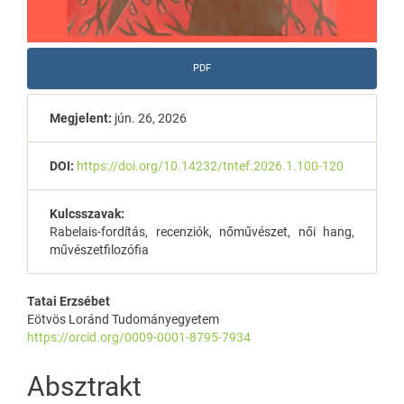
PDF
Megjelent:
jún. 26, 2026
DOI:
https://doi.org/10.14232/tntef.2026.1.100-120
Kulcsszavak:
Rabelais-fordítás, recenziók, nőművészet, női hang,
művészetfilozófia
Main
Tatai Erzsébet
Eötvös Loránd Tudományegyetem
Article
https://orcid.org/0009-0001-8795-7934
Content
Absztrakt