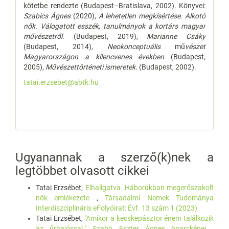
kötetbe rendezte (Budapest–Bratislava, 2002). Könyvei:
Szabics Ágnes
(2020),
A lehetetlen megkísértése. Alkotó
nők. Válogatott esszék, tanulmányok a kortárs magyar
művészetről
. (Budapest, 2019),
Marianne Csáky
(Budapest, 2014),
Neokonceptuális
mű
vészet
Magyarországon a kilencvenes években
(Budapest,
2005),
Művészettörténeti ismeretek.
(Budapest, 2002).
tatai.erzsebet@abtk.hu
Ugyanannak a szerző(k)nek a
legtöbbet olvasott cikkei
Tatai Erzsébet,
Elhallgatva. Háborúkban megerőszakolt
nők emlékezete
,
Társadalmi Nemek Tudománya
Interdiszciplináris eFolyóirat: Évf. 13 szám 1 (2023)
Tatai Erzsébet,
"Amikor a kecskepásztor énem találkozik
az űrhajóssal." Szabó Eszter Ágnes önarcképei
,