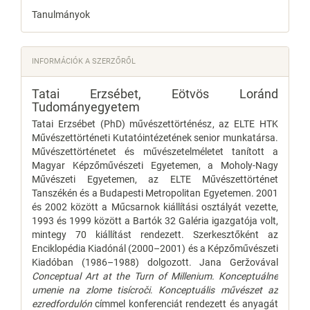
Tanulmányok
INFORMÁCIÓK A SZERZŐRŐL
Tatai Erzsébet,
Eötvös Loránd
Tudományegyetem
Tatai Erzsébet (PhD) művészettörténész, az ELTE HTK
Művészettörténeti Kutatóintézetének senior munkatársa.
Művészettörténetet és művészetelméletet tanított a
Magyar Képzőművészeti Egyetemen, a Moholy-Nagy
Művészeti Egyetemen, az ELTE Művészettörténet
Tanszékén és a Budapesti Metropolitan Egyetemen. 2001
és 2002 között a Műcsarnok kiállítási osztályát vezette,
1993 és 1999 között a Bartók 32 Galéria igazgatója volt,
mintegy 70 kiállítást rendezett. Szerkesztőként az
Enciklopédia Kiadónál (2000–2001) és a Képzőművészeti
Kiadóban (1986–1988) dolgozott. Jana Geržovával
Conceptual Art at the Turn of Millenium. Konceptuálne
umenie na zlome tisícroči
.
Konceptuális művészet az
ezredfordulón
címmel konferenciát rendezett és anyagát