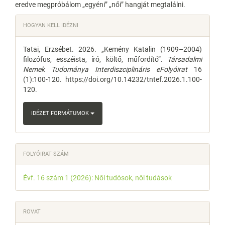
eredve megpróbálom „egyéni” „női” hangját megtalálni.
Article
HOGYAN KELL IDÉZNI
Details
Tatai, Erzsébet. 2026. „Kemény Katalin (1909–2004)
filozófus, esszéista, író, költő, műfordító”.
Társadalmi
Nemek Tudománya Interdiszciplináris eFolyóirat
16
(1):100-120. https://doi.org/10.14232/tntef.2026.1.100-
120.
IDÉZET FORMÁTUMOK
FOLYÓIRAT SZÁM
Évf. 16 szám 1 (2026): Női tudósok, női tudások
ROVAT