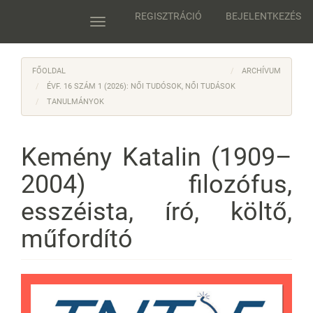
Main
REGISZTRÁCIÓ
BEJELENTKEZÉS
Navigation
Toggle
Main
navigation
Content
Sidebar
FŐOLDAL
ARCHÍVUM
ÉVF. 16 SZÁM 1 (2026): NŐI TUDÓSOK, NŐI TUDÁSOK
TANULMÁNYOK
Kemény Katalin (1909–
2004) filozófus,
esszéista, író, költő,
műfordító
Article
Sidebar