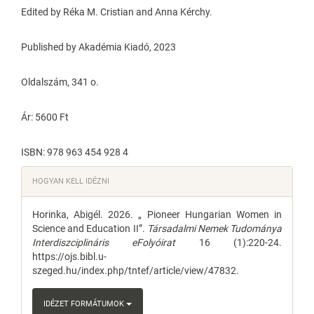
Edited by Réka M. Cristian and Anna Kérchy.
Published by Akadémia Kiadó, 2023
Oldalszám, 341 o.
Ár: 5600 Ft
ISBN: 978 963 454 928 4
Article
HOGYAN KELL IDÉZNI
Details
Horinka, Abigél. 2026. „ Pioneer Hungarian Women in
Science and Education II”.
Társadalmi Nemek Tudománya
Interdiszciplináris eFolyóirat
16 (1):220-24.
https://ojs.bibl.u-
szeged.hu/index.php/tntef/article/view/47832.
IDÉZET FORMÁTUMOK