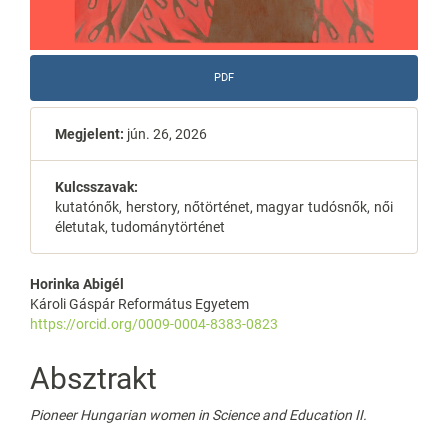
PDF
Megjelent:
jún. 26, 2026
Kulcsszavak:
kutatónők, herstory, nőtörténet, magyar tudósnők, női
életutak, tudománytörténet
Main
Horinka Abigél
Károli Gáspár Református Egyetem
Article
https://orcid.org/0009-0004-8383-0823
Content
Absztrakt
Pioneer Hungarian women in Science and Education II.