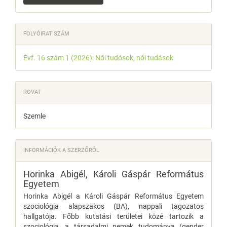
FOLYÓIRAT SZÁM
Évf. 16 szám 1 (2026): Női tudósok, női tudások
ROVAT
Szemle
INFORMÁCIÓK A SZERZŐRŐL
Horinka Abigél,
Károli Gáspár Református
Egyetem
Horinka Abigél a Károli Gáspár Református Egyetem
szociológia alapszakos (BA), nappali tagozatos
hallgatója. Főbb kutatási területei közé tartozik a
szociológia, a társadalmi nemek tudománya (gender