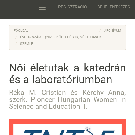
Main
REGISZTRÁCIÓ
BEJELENTKEZÉS
Navigation
Toggle
Main
navigation
Content
Sidebar
FŐOLDAL
ARCHÍVUM
ÉVF. 16 SZÁM 1 (2026): NŐI TUDÓSOK, NŐI TUDÁSOK
SZEMLE
Női életutak a katedrán
és a laboratóriumban
Réka M. Cristian és Kérchy Anna,
szerk. Pioneer Hungarian Women in
Science and Education II.
Article
Sidebar