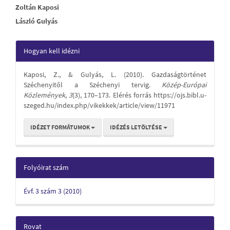
Main
Zoltán Kaposi
László Gulyás
Article
Content
Article
Hogyan kell idézni
Details
Kaposi, Z., & Gulyás, L. (2010). Gazdaságtörténet
Széchenyitől a Széchenyi tervig.
Közép-Európai
Közlemények
,
3
(3), 170–173. Elérés forrás https://ojs.bibl.u-
szeged.hu/index.php/vikekkek/article/view/11971
IDÉZET FORMÁTUMOK
IDÉZÉS LETÖLTÉSE
Folyóirat szám
Évf. 3 szám 3 (2010)
Rovat