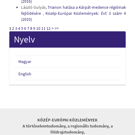
(2016)
László Gulyás,
Trianon hatása a Kárpát-medence régióinak
fejlődésére
,
Közép-Európai Közlemények: Évf. 3 szám 4
(2010)
1
2
3
4
5
6
7
8
9
10
11
12
>
>>
Nyelv
Magyar
English
KÖZÉP-EURÓPAI KÖZLEMÉNYEK
A történelemtudomány, a regionális tudomány, a
földrajztudomány,