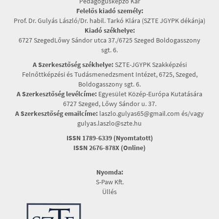
Pedagógusképző Kar
Felelős kiadó személy:
Prof. Dr. Gulyás László/Dr. habil. Tarkó Klára (SZTE JGYPK dékánja)
Kiadó székhelye:
6727 SzegedLőwy Sándor utca 37./6725 Szeged Boldogasszony
sgt. 6.
A Szerkesztőség székhelye:
SZTE-JGYPK Szakképzési
Felnőttképzési és Tudásmenedzsment Intézet, 6725, Szeged,
Boldogasszony sgt. 6.
A Szerkesztőség levélcíme:
Egyesület Közép-Európa Kutatására
6727 Szeged, Lőwy Sándor u. 37.
A Szerkesztőség emailcíme:
laszlo.gulyas65@gmail.com és/vagy
gulyas.laszlo@szte.hu
ISSN 1789-6339 (Nyomtatott)
ISSN 2676-878X (Online)
Nyomda:
S-Paw Kft.
Üllés