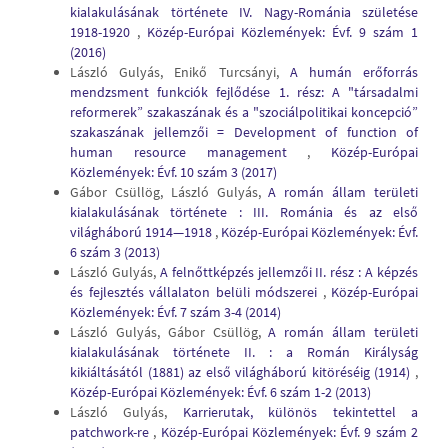
kialakulásának története IV. Nagy-Románia születése
1918-1920
,
Közép-Európai Közlemények: Évf. 9 szám 1
(2016)
László Gulyás, Enikő Turcsányi,
A humán erőforrás
mendzsment funkciók fejlődése 1. rész: A "társadalmi
reformerek” szakaszának és a "szociálpolitikai koncepció”
szakaszának jellemzői = Development of function of
human resource management
,
Közép-Európai
Közlemények: Évf. 10 szám 3 (2017)
Gábor Csüllög, László Gulyás,
A román állam területi
kialakulásának története : III. Románia és az első
világháború 1914—1918
,
Közép-Európai Közlemények: Évf.
6 szám 3 (2013)
László Gulyás,
A felnőttképzés jellemzői II. rész : A képzés
és fejlesztés vállalaton belüli módszerei
,
Közép-Európai
Közlemények: Évf. 7 szám 3-4 (2014)
László Gulyás, Gábor Csüllög,
A román állam területi
kialakulásának története II. : a Román Királyság
kikiáltásától (1881) az első világháború kitöréséig (1914)
,
Közép-Európai Közlemények: Évf. 6 szám 1-2 (2013)
László Gulyás,
Karrierutak, különös tekintettel a
patchwork-re
,
Közép-Európai Közlemények: Évf. 9 szám 2