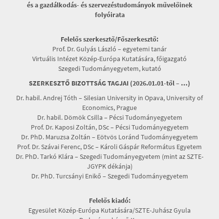
és a gazdálkodás- és szervezéstudományok művelőinek
folyóirata
Felelős szerkesztő/Főszerkesztő:
Prof. Dr. Gulyás László – egyetemi tanár
Virtuális Intézet Közép-Európa Kutatására, főigazgató
Szegedi Tudományegyetem, kutató
SZERKESZTŐ BIZOTTSÁG TAGJAI (2026.01.01-től – …)
Dr. habil. Andrej Tóth – Silesian University in Opava, University of
Economics, Prague
Dr. habil. Dömök Csilla – Pécsi Tudományegyetem
Prof. Dr. Kaposi Zoltán, DSc – Pécsi Tudományegyetem
Dr. PhD. Maruzsa Zoltán – Eötvös Loránd Tudományegyetem
Prof. Dr. Szávai Ferenc, DSc – Károli Gáspár Református Egyetem
Dr. PhD. Tarkó Klára – Szegedi Tudományegyetem (mint az SZTE-
JGYPK dékánja)
Dr. PhD. Turcsányi Enikő – Szegedi Tudományegyetem
Felelős kiadó:
Egyesület Közép-Európa Kutatására/SZTE-Juhász Gyula