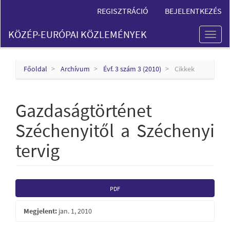
Main
REGISZTRÁCIÓ
BEJELENTKEZÉS
Navigation
Main
KÖZÉP-EURÓPAI KÖZLEMÉNYEK
Content
Toggl
Sidebar
naviga
Főoldal
Archívum
Évf. 3 szám 3 (2010)
Cikkek
Gazdaságtörténet
Széchenyitől a Széchenyi
tervig
Article
PDF
Sidebar
Megjelent:
jan. 1, 2010