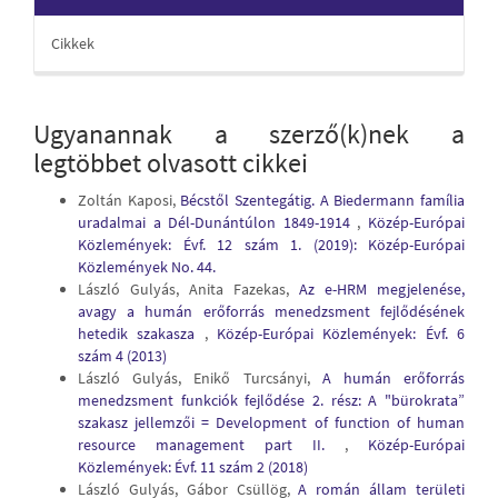
Cikkek
Ugyanannak a szerző(k)nek a
legtöbbet olvasott cikkei
Zoltán Kaposi,
Bécstől Szentegátig. A Biedermann família
uradalmai a Dél-Dunántúlon 1849-1914
,
Közép-Európai
Közlemények: Évf. 12 szám 1. (2019): Közép-Európai
Közlemények No. 44.
László Gulyás, Anita Fazekas,
Az e-HRM megjelenése,
avagy a humán erőforrás menedzsment fejlődésének
hetedik szakasza
,
Közép-Európai Közlemények: Évf. 6
szám 4 (2013)
László Gulyás, Enikő Turcsányi,
A humán erőforrás
menedzsment funkciók fejlődése 2. rész: A "bürokrata”
szakasz jellemzői = Development of function of human
resource management part II.
,
Közép-Európai
Közlemények: Évf. 11 szám 2 (2018)
László Gulyás, Gábor Csüllög,
A román állam területi