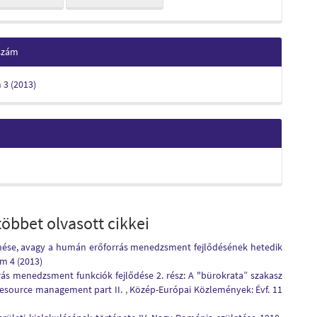
 szám
m 3 (2013)
öbbet olvasott cikkei
ése, avagy a humán erőforrás menedzsment fejlődésének hetedik
m 4 (2013)
ás menedzsment funkciók fejlődése 2. rész: A "bürokrata” szakasz
resource management part II.
,
Közép-Európai Közlemények: Évf. 11