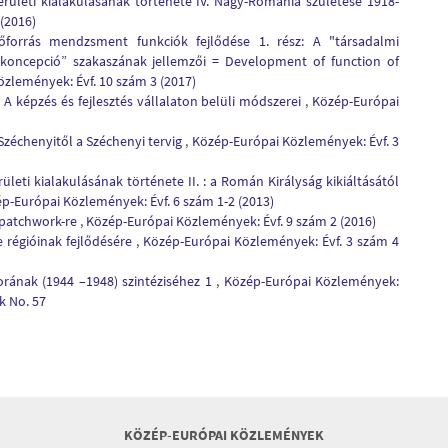
rületi kialakulásának története IV. Nagy-Románia születése 1918-
(2016)
forrás mendzsment funkciók fejlődése 1. rész: A "társadalmi
i koncepció” szakaszának jellemzői = Development of function of
zlemények: Évf. 10 szám 3 (2017)
 : A képzés és fejlesztés vállalaton belüli módszerei
,
Közép-Európai
zéchenyitől a Széchenyi tervig
,
Közép-Európai Közlemények: Évf. 3
leti kialakulásának története II. : a Román Királyság kikiáltásától
p-Európai Közlemények: Évf. 6 szám 1-2 (2013)
a patchwork-re
,
Közép-Európai Közlemények: Évf. 9 szám 2 (2016)
 régióinak fejlődésére
,
Közép-Európai Közlemények: Évf. 3 szám 4
orának (1944 –1948) szintéziséhez 1
,
Közép-Európai Közlemények:
k No. 57
KÖZÉP-EURÓPAI KÖZLEMÉNYEK