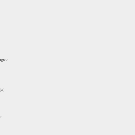
rague
ja)
r