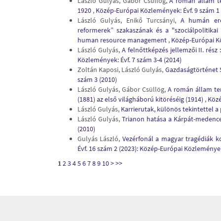
László Gulyás, Gábor Csüllög,
A román állam te
1920
,
Közép-Európai Közlemények: Évf. 9 szám 1 
László Gulyás, Enikő Turcsányi,
A humán erő
reformerek” szakaszának és a "szociálpolitika
human resource management
,
Közép-Európai Kö
László Gulyás,
A felnőttképzés jellemzői II. rész
Közlemények: Évf. 7 szám 3-4 (2014)
Zoltán Kaposi, László Gulyás,
Gazdaságtörténet S
szám 3 (2010)
László Gulyás, Gábor Csüllög,
A román állam terü
(1881) az első világháború kitöréséig (1914)
,
Közé
László Gulyás,
Karrierutak, különös tekintettel 
László Gulyás,
Trianon hatása a Kárpát-medence
(2010)
Gulyás László,
Vezérfonál a magyar tragédiák k
Évf. 16 szám 2 (2023): Közép-Európai Közleménye
1
2
3
4
5
6
7
8
9
10
>
>>