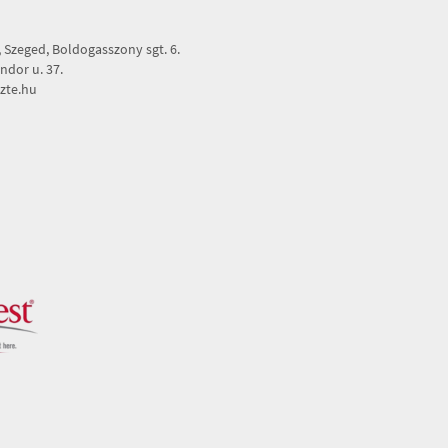
Szeged, Boldogasszony sgt. 6.
dor u. 37.
zte.hu