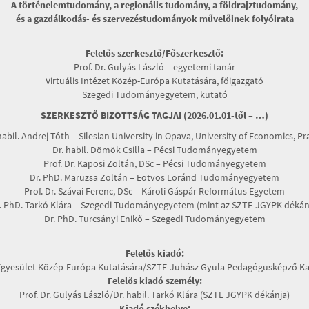
A történelemtudomány, a regionális tudomány, a földrajztudomány,
és a gazdálkodás- és szervezéstudományok művelőinek folyóirata
Felelős szerkesztő/Főszerkesztő:
Prof. Dr. Gulyás László – egyetemi tanár
Virtuális Intézet Közép-Európa Kutatására, főigazgató
Szegedi Tudományegyetem, kutató
SZERKESZTŐ BIZOTTSÁG TAGJAI (2026.01.01-től – …)
habil. Andrej Tóth – Silesian University in Opava, University of Economics, P
Dr. habil. Dömök Csilla – Pécsi Tudományegyetem
Prof. Dr. Kaposi Zoltán, DSc – Pécsi Tudományegyetem
Dr. PhD. Maruzsa Zoltán – Eötvös Loránd Tudományegyetem
Prof. Dr. Szávai Ferenc, DSc – Károli Gáspár Református Egyetem
. PhD. Tarkó Klára – Szegedi Tudományegyetem (mint az SZTE-JGYPK dékán
Dr. PhD. Turcsányi Enikő – Szegedi Tudományegyetem
Felelős kiadó:
Egyesület Közép-Európa Kutatására/SZTE-Juhász Gyula Pedagógusképző Ka
Felelős kiadó személy:
Prof. Dr. Gulyás László/Dr. habil. Tarkó Klára (SZTE JGYPK dékánja)
Kiadó székhelye: