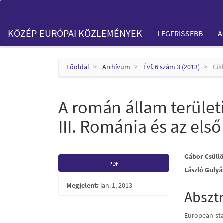
Main
Navigation
Main
KÖZÉP-EURÓPAI KÖZLEMÉNYEK
LEGFRISSEBB
A
Content
Sidebar
Főoldal
Archívum
Évf. 6 szám 3 (2013)
Cik
A román állam területi
III. Románia és az el
Article
Main
Gábor Csüll
PDF
László Gulyá
Sidebar
Articl
Megjelent:
jan. 1, 2013
Conte
Abszt
European sta