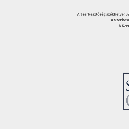
A Szerkesztőség székhelye:
SZ
A Szerkes
A Sze