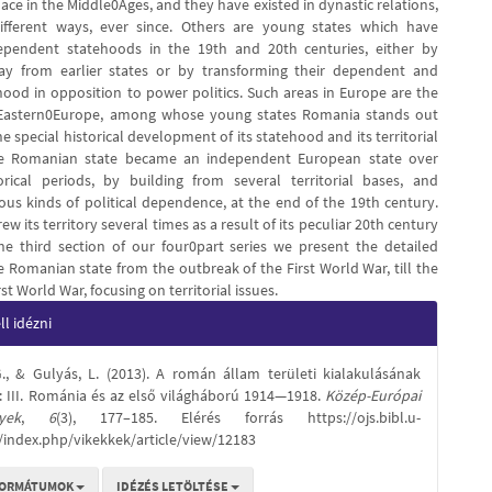
ce in the Middle0Ages, and they have existed in dynastic relations,
ifferent ways, ever since. Others are young states which have
pendent statehoods in the 19th and 20th centuries, either by
ay from earlier states or by transforming their dependent and
ehood in opposition to power politics. Such areas in Europe are the
Eastern0Europe, among whose young states Romania stands out
e special historical development of its statehood and its territorial
e Romanian state became an independent European state over
orical periods, by building from several territorial bases, and
ous kinds of political dependence, at the end of the 19th century.
rew its territory several times as a result of its peculiar 20th century
 the third section of our four0part series we present the detailed
e Romanian state from the outbreak of the First World War, till the
rst World War, focusing on territorial issues.
e
l idézni
s
G., & Gulyás, L. (2013). A román állam területi kialakulásának
: III. Románia és az első világháború 1914—1918.
Közép-Európai
yek
,
6
(3), 177–185. Elérés forrás https://ojs.bibl.u-
/index.php/vikekkek/article/view/12183
FORMÁTUMOK
IDÉZÉS LETÖLTÉSE