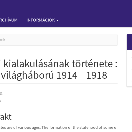
RCHÍVUM
INFORMÁCIÓK
kek
 kialakulásának története :
ső világháború 1914—1918
ög
s
e
nt
rakt
tes are of various ages. The formation of the statehood of some of