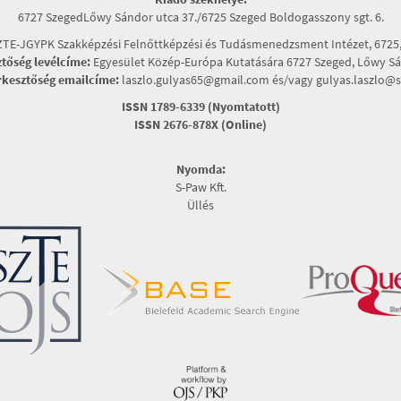
6727 SzegedLőwy Sándor utca 37./6725 Szeged Boldogasszony sgt. 6.
TE-JGYPK Szakképzési Felnőttképzési és Tudásmenedzsment Intézet, 6725, 
ztőség levélcíme:
Egyesület Közép-Európa Kutatására 6727 Szeged, Lőwy Sán
rkesztőség emailcíme:
laszlo.gulyas65@gmail.com és/vagy gulyas.laszlo@s
ISSN 1789-6339 (Nyomtatott)
ISSN 2676-878X (Online)
Nyomda:
S-Paw Kft.
Üllés