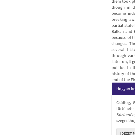
them took pla
though in d
become inde
breaking aw
partial stat
Balkan and 
because of th
changes. Th
several hist
through vari
Later on, it g
politics. In
history of th
end of the Fi
Articl
Hogyan kel
Detail
Csüllög, 
története 
Közlemén
szeged.hu
IDÉZET 