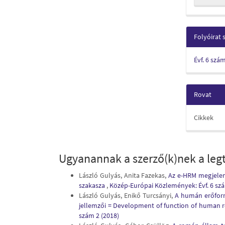
Folyóirat
Évf. 6 szá
Rovat
Cikkek
Ugyanannak a szerző(k)nek a legt
László Gulyás, Anita Fazekas,
Az e-HRM megjelen
szakasza
,
Közép-Európai Közlemények: Évf. 6 szá
László Gulyás, Enikő Turcsányi,
A humán erőforr
jellemzői = Development of function of human 
szám 2 (2018)