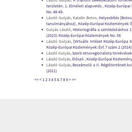
László Gulyás,
A trianoni békediktátum történet
területén. 1. Elméleti alapvetés
,
Közép-Európai 
No. 48-49.
László Gulyás, Katalin Botos,
Helyesbítés [Botos
tanulmányához]
,
Közép-Európai Közlemények: Év
Gulyás László,
Historiográfia a szintézisíráshoz
(2023): Közép-Európai Közlemények No. 56
László Gulyás,
[Virtuális Intézet Közép-Európa 
Közép-Európai Közlemények: Évf. 7 szám 2 (2014)
László Gulyás,
Szerb etnoregionalista törekvése
László Gulyás,
Előszó
,
Közép-Európai Közlemények
László Gulyás,
Beszámoló a II. Régiótörténeti k
(2011)
<<
<
1
2
3
4
5
6
7
8
9
>
>>