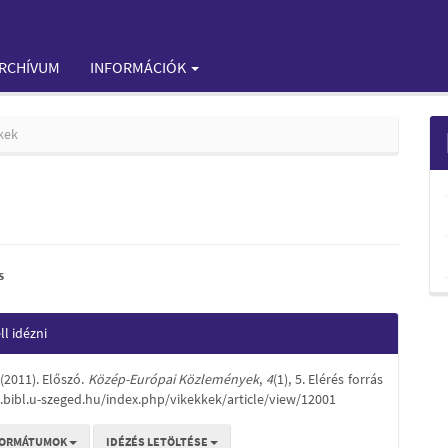
RCHÍVUM
INFORMÁCIÓK
kek
s
e
e
l idézni
nt
s
 (2011). Előszó.
Közép-Európai Közlemények
,
4
(1), 5. Elérés forrás
s.bibl.u-szeged.hu/index.php/vikekkek/article/view/12001
FORMÁTUMOK
IDÉZÉS LETÖLTÉSE