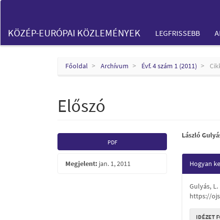
Main
Navigation
Main
KÖZÉP-EURÓPAI KÖZLEMÉNYEK
LEGFRISSEBB
A
Content
Sidebar
Főoldal
Archívum
Évf. 4 szám 1 (2011)
Cik
Előszó
Article
Main
László Gulyá
PDF
Sidebar
Articl
Articl
Megjelent:
jan. 1, 2011
Hogyan kel
Conte
Detail
Gulyás, L.
https://oj
IDÉZET 