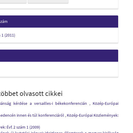
 szám
m 1 (2011)
öbbet olvasott cikkei
Bánság kérdése a versailles-i békekonferencián
,
Közép-Európai
medencén innen és túl konferenciáról
,
Közép-Európai Közlemények:
: Évf. 2 szám 1 (2009)