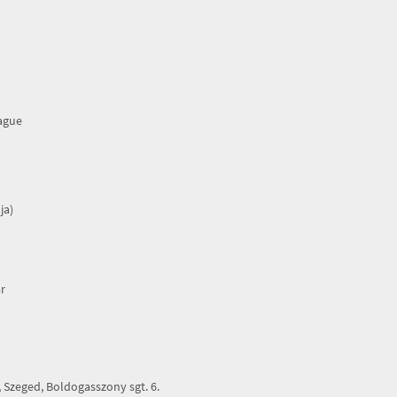
rague
ja)
r
Szeged, Boldogasszony sgt. 6.