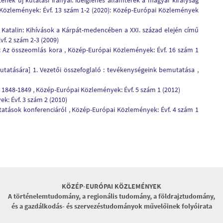
ének új kutatási irányai: ideiglenes államterek a magyar királyság
Közlemények: Évf. 13 szám 1-2 (2020): Közép-Európai Közlemények
 Katalin: Kihívások a Kárpát-medencében a XXI. század elején című
f. 2 szám 2-3 (2009)
 1: Az összeomlás kora
,
Közép-Európai Közlemények: Évf. 16 szám 1
Kutatására] 1. Vezetői összefoglaló : tevékenységeink bemutatása
,
k 1848-1849
,
Közép-Európai Közlemények: Évf. 5 szám 1 (2012)
: Évf. 3 szám 2 (2010)
utatások konferenciáról
,
Közép-Európai Közlemények: Évf. 4 szám 1
KÖZÉP-EURÓPAI KÖZLEMÉNYEK
A történelemtudomány, a regionális tudomány, a földrajztudomány,
és a gazdálkodás- és szervezéstudományok művelőinek folyóirata