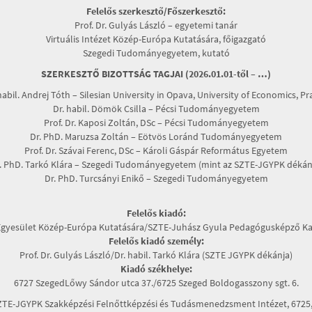
Felelős szerkesztő/Főszerkesztő:
Prof. Dr. Gulyás László – egyetemi tanár
Virtuális Intézet Közép-Európa Kutatására, főigazgató
Szegedi Tudományegyetem, kutató
SZERKESZTŐ BIZOTTSÁG TAGJAI (2026.01.01-től – …)
habil. Andrej Tóth – Silesian University in Opava, University of Economics, P
Dr. habil. Dömök Csilla – Pécsi Tudományegyetem
Prof. Dr. Kaposi Zoltán, DSc – Pécsi Tudományegyetem
Dr. PhD. Maruzsa Zoltán – Eötvös Loránd Tudományegyetem
Prof. Dr. Szávai Ferenc, DSc – Károli Gáspár Református Egyetem
. PhD. Tarkó Klára – Szegedi Tudományegyetem (mint az SZTE-JGYPK dékán
Dr. PhD. Turcsányi Enikő – Szegedi Tudományegyetem
Felelős kiadó:
Egyesület Közép-Európa Kutatására/SZTE-Juhász Gyula Pedagógusképző Ka
Felelős kiadó személy:
Prof. Dr. Gulyás László/Dr. habil. Tarkó Klára (SZTE JGYPK dékánja)
Kiadó székhelye:
6727 SzegedLőwy Sándor utca 37./6725 Szeged Boldogasszony sgt. 6.
TE-JGYPK Szakképzési Felnőttképzési és Tudásmenedzsment Intézet, 6725, 