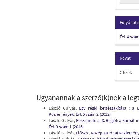
Folyóirat
Évf. 4 szá
Rovat
Cikkek
Ugyanannak a szerző(k)nek a legt
László Gulyás,
Egy régió kettészakítása : a 
Közlemények: Évf. 5 szám 2 (2012)
László Gulyás,
Beszámoló a IX. Régiók a Kárpát-
Évf. 9 szám 1 (2016)
László Gulyás,
Előszó
,
Közép-Európai Közlemények