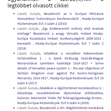
legtöbbet olvasott cikkei
László Gulyás,
Beszámoló az V. Európai Kihívások
Nemzetközi Tudományos Konferenciáról
,
Közép-Európai
Közlemények: Évf. 3 szám 2 (2010)
László Gulyás,
„Egy értékteremtő műhely első éveinek
mérlege" Beszámoló a avagy Virtuális Intézet Közép-
Európa Kutatására Intézet tevékenységéről 2006-2014 :
bevezető
,
Közép-Európai Közlemények: Évf. 7 szám 2
(2014)
László Gulyás,
Adalékok a versaillesi békerendszer
történetéhez 1. : a Szerb Királyság Osztrák-Magyar
Monarchiával szembeni hadicéljai 1914-1917 = Some
details of Versailles peace system 1. : the war objectives of
Serbian Kingdom over against the Austro-Hungarian
Monarchy 1914-1917
,
Közép-Európai Közlemények: Évf. 10
szám 4 (2017)
László Gulyás,
Adalékok a régiótörténeti kutatásokhoz 2. :
Kárpátalja visszatérésének diplomáciai előkészítése,
különös tekintettel Teleki Pál földrajzi/gazdasági érveire
,
Közép-Európai Közlemények: Évf. 9 szám 4 (2016)
László Gulyás,
Beszámoló a VIII. Régiótörténeti Kutatások