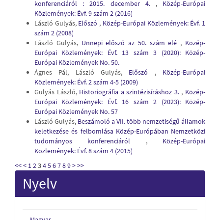
konferenciáról : 2015. december 4.
,
Közép-Európai
Közlemények: Évf. 9 szám 2 (2016)
László Gulyás,
Előszó
,
Közép-Európai Közlemények: Évf. 1
szám 2 (2008)
László Gulyás,
Ünnepi előszó az 50. szám elé
,
Közép-
Európai Közlemények: Évf. 13 szám 3 (2020): Közép-
Európai Közlemények No. 50.
Ágnes Pál, László Gulyás,
Előszó
,
Közép-Európai
Közlemények: Évf. 2 szám 4-5 (2009)
Gulyás László,
Historiográfia a szintézisíráshoz 3.
,
Közép-
Európai Közlemények: Évf. 16 szám 2 (2023): Közép-
Európai Közlemények No. 57
László Gulyás,
Beszámoló a VII. több nemzetiségű államok
keletkezése és felbomlása Közép-Európában Nemzetközi
tudományos konferenciáról
,
Közép-Európai
Közlemények: Évf. 8 szám 4 (2015)
<<
<
1
2
3
4
5
6
7
8
9
>
>>
Nyelv
Magyar