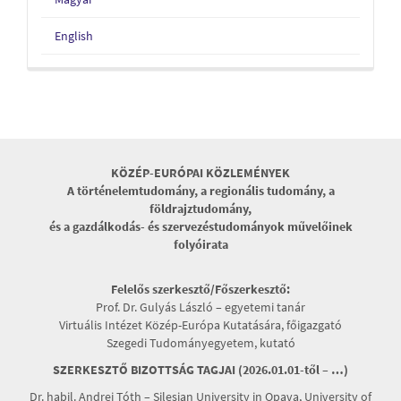
English
KÖZÉP-EURÓPAI KÖZLEMÉNYEK
A történelemtudomány, a regionális tudomány, a
földrajztudomány,
és a gazdálkodás- és szervezéstudományok művelőinek
folyóirata
Felelős szerkesztő/Főszerkesztő:
Prof. Dr. Gulyás László – egyetemi tanár
Virtuális Intézet Közép-Európa Kutatására, főigazgató
Szegedi Tudományegyetem, kutató
SZERKESZTŐ BIZOTTSÁG TAGJAI (2026.01.01-től – …)
Dr. habil. Andrej Tóth – Silesian University in Opava, University of