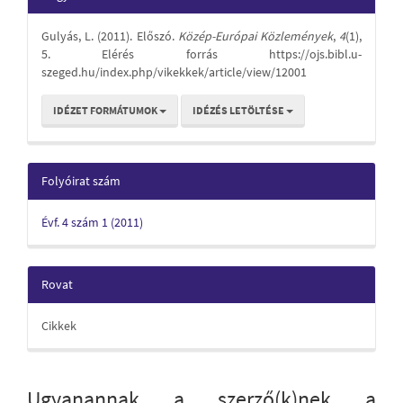
Content
Details
Gulyás, L. (2011). Előszó.
Közép-Európai Közlemények
,
4
(1),
5. Elérés forrás https://ojs.bibl.u-
szeged.hu/index.php/vikekkek/article/view/12001
IDÉZET FORMÁTUMOK
IDÉZÉS LETÖLTÉSE
Folyóirat szám
Évf. 4 szám 1 (2011)
Rovat
Cikkek
Ugyanannak a szerző(k)nek a