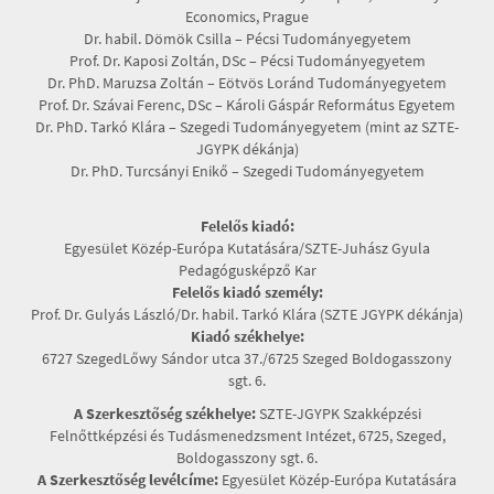
Economics, Prague
Dr. habil. Dömök Csilla – Pécsi Tudományegyetem
Prof. Dr. Kaposi Zoltán, DSc – Pécsi Tudományegyetem
Dr. PhD. Maruzsa Zoltán – Eötvös Loránd Tudományegyetem
Prof. Dr. Szávai Ferenc, DSc – Károli Gáspár Református Egyetem
Dr. PhD. Tarkó Klára – Szegedi Tudományegyetem (mint az SZTE-
JGYPK dékánja)
Dr. PhD. Turcsányi Enikő – Szegedi Tudományegyetem
Felelős kiadó:
Egyesület Közép-Európa Kutatására/SZTE-Juhász Gyula
Pedagógusképző Kar
Felelős kiadó személy:
Prof. Dr. Gulyás László/Dr. habil. Tarkó Klára (SZTE JGYPK dékánja)
Kiadó székhelye:
6727 SzegedLőwy Sándor utca 37./6725 Szeged Boldogasszony
sgt. 6.
A Szerkesztőség székhelye:
SZTE-JGYPK Szakképzési
Felnőttképzési és Tudásmenedzsment Intézet, 6725, Szeged,
Boldogasszony sgt. 6.
A Szerkesztőség levélcíme:
Egyesület Közép-Európa Kutatására