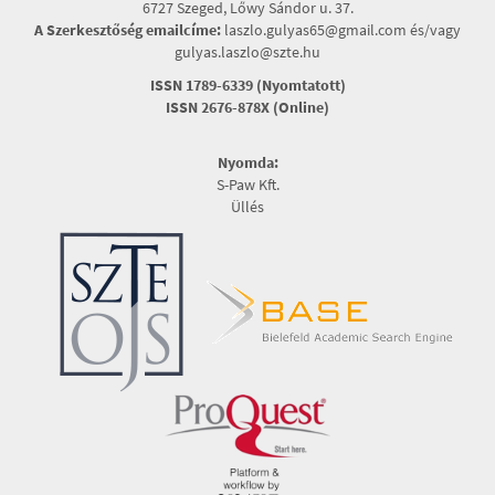
6727 Szeged, Lőwy Sándor u. 37.
A Szerkesztőség emailcíme:
laszlo.gulyas65@gmail.com és/vagy
gulyas.laszlo@szte.hu
ISSN 1789-6339 (Nyomtatott)
ISSN 2676-878X (Online)
Nyomda:
S-Paw Kft.
Üllés