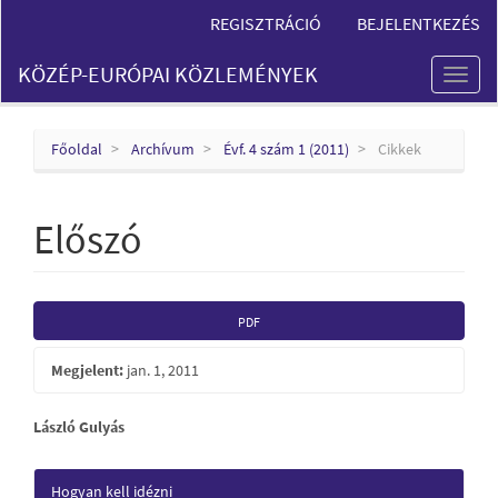
Main
REGISZTRÁCIÓ
BEJELENTKEZÉS
Navigation
Main
KÖZÉP-EURÓPAI KÖZLEMÉNYEK
Content
Toggl
Sidebar
naviga
Főoldal
Archívum
Évf. 4 szám 1 (2011)
Cikkek
Előszó
Article
PDF
Sidebar
Megjelent:
jan. 1, 2011
Main
László Gulyás
Article
Article
Hogyan kell idézni