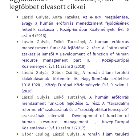
legtöbbet olvasott cikkei
László Gulyás, Anita Fazekas,
Az e-HRM megjelenése,
avagy a humán erőforrás menedzsment fejlődésének
hetedik szakasza
,
Közép-Európai Közlemények: Évf. 6
szám 4 (2013)
László Gulyás, Enikő Turcsányi,
A humán erőforrás
menedzsment funkciók fejlődése 2. rész: A "bürokrata”
szakasz jellemzői = Development of function of human
resource management part II.
,
Közép-Európai
Közlemények: Évf. 11 szám 2 (2018)
László Gulyás, Gábor Csüllög,
A román állam területi
kialakulásának története IV. Nagy-Románia születése
1918-1920
,
Közép-Európai Közlemények: Évf. 9 szám 1
(2016)
László Gulyás, Enikő Turcsányi,
A humán erőforrás
mendzsment funkciók fejlődése 1. rész: A "társadalmi
reformerek” szakaszának és a "szociálpolitikai koncepció”
szakaszának jellemzői = Development of function of
human resource management
,
Közép-Európai
Közlemények: Évf. 10 szám 3 (2017)
Gábor Csüllög, László Gulyás,
A román állam területi