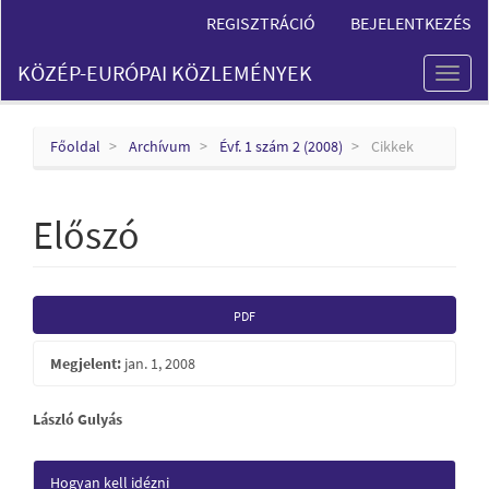
Main
REGISZTRÁCIÓ
BEJELENTKEZÉS
Navigation
Main
KÖZÉP-EURÓPAI KÖZLEMÉNYEK
Content
Toggl
Sidebar
naviga
Főoldal
Archívum
Évf. 1 szám 2 (2008)
Cikkek
Előszó
Article
PDF
Sidebar
Megjelent:
jan. 1, 2008
Main
László Gulyás
Article
Article
Hogyan kell idézni