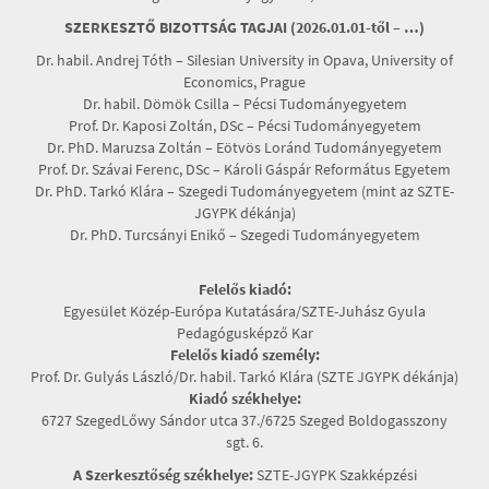
SZERKESZTŐ BIZOTTSÁG TAGJAI (2026.01.01-től – …)
Dr. habil. Andrej Tóth – Silesian University in Opava, University of
Economics, Prague
Dr. habil. Dömök Csilla – Pécsi Tudományegyetem
Prof. Dr. Kaposi Zoltán, DSc – Pécsi Tudományegyetem
Dr. PhD. Maruzsa Zoltán – Eötvös Loránd Tudományegyetem
Prof. Dr. Szávai Ferenc, DSc – Károli Gáspár Református Egyetem
Dr. PhD. Tarkó Klára – Szegedi Tudományegyetem (mint az SZTE-
JGYPK dékánja)
Dr. PhD. Turcsányi Enikő – Szegedi Tudományegyetem
Felelős kiadó:
Egyesület Közép-Európa Kutatására/SZTE-Juhász Gyula
Pedagógusképző Kar
Felelős kiadó személy:
Prof. Dr. Gulyás László/Dr. habil. Tarkó Klára (SZTE JGYPK dékánja)
Kiadó székhelye:
6727 SzegedLőwy Sándor utca 37./6725 Szeged Boldogasszony
sgt. 6.
A Szerkesztőség székhelye:
SZTE-JGYPK Szakképzési