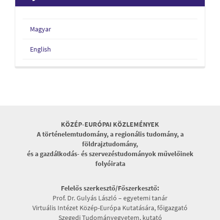
Magyar
English
KÖZÉP-EURÓPAI KÖZLEMÉNYEK
A történelemtudomány, a regionális tudomány, a
földrajztudomány,
és a gazdálkodás- és szervezéstudományok művelőinek
folyóirata
Felelős szerkesztő/Főszerkesztő:
Prof. Dr. Gulyás László – egyetemi tanár
Virtuális Intézet Közép-Európa Kutatására, főigazgató
Szegedi Tudományegyetem, kutató