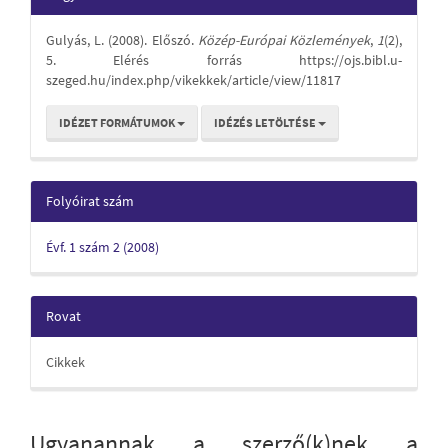
Content
Details
Gulyás, L. (2008). Előszó.
Közép-Európai Közlemények
,
1
(2),
5. Elérés forrás https://ojs.bibl.u-
szeged.hu/index.php/vikekkek/article/view/11817
IDÉZET FORMÁTUMOK
IDÉZÉS LETÖLTÉSE
Folyóirat szám
Évf. 1 szám 2 (2008)
Rovat
Cikkek
Ugyanannak a szerző(k)nek a