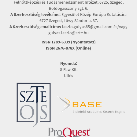
Felnőttképzési és Tudásmenedzsment Intézet, 6725, Szeged,
Boldogasszony sgt. 6.
A Szerkesztőség levélcíme:
Egyesület Közép-Európa Kutatására
6727 Szeged, Lőwy Sándor u. 37.
A Szerkesztőség emailcíme:
laszlo.gulyas65@gmail.com és/vagy
gulyas.laszlo@szte.hu
ISSN 1789-6339 (Nyomtatott)
ISSN 2676-878X (Online)
Nyomda:
S-Paw Kft.
Üllés