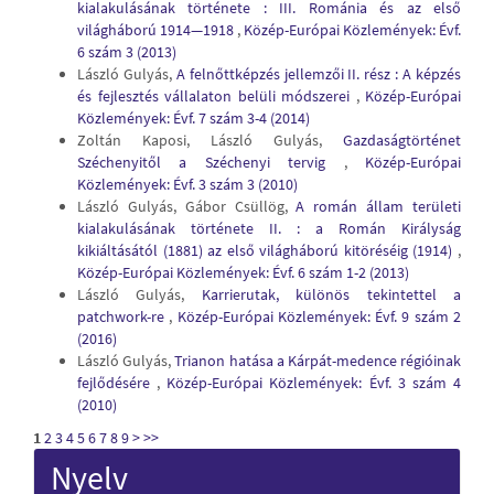
kialakulásának története : III. Románia és az első
világháború 1914—1918
,
Közép-Európai Közlemények: Évf.
6 szám 3 (2013)
László Gulyás,
A felnőttképzés jellemzői II. rész : A képzés
és fejlesztés vállalaton belüli módszerei
,
Közép-Európai
Közlemények: Évf. 7 szám 3-4 (2014)
Zoltán Kaposi, László Gulyás,
Gazdaságtörténet
Széchenyitől a Széchenyi tervig
,
Közép-Európai
Közlemények: Évf. 3 szám 3 (2010)
László Gulyás, Gábor Csüllög,
A román állam területi
kialakulásának története II. : a Román Királyság
kikiáltásától (1881) az első világháború kitöréséig (1914)
,
Közép-Európai Közlemények: Évf. 6 szám 1-2 (2013)
László Gulyás,
Karrierutak, különös tekintettel a
patchwork-re
,
Közép-Európai Közlemények: Évf. 9 szám 2
(2016)
László Gulyás,
Trianon hatása a Kárpát-medence régióinak
fejlődésére
,
Közép-Európai Közlemények: Évf. 3 szám 4
(2010)
1
2
3
4
5
6
7
8
9
>
>>
Nyelv