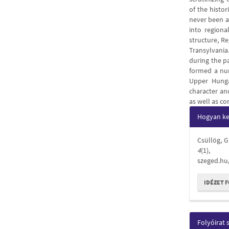
of the histor
never been a 
into regiona
structure, Re
Transylvania
during the pa
formed a num
Upper Hungar
character and
as well as co
Articl
Hogyan kel
Detail
Csüllög, G
4
(1), 
szeged.hu
IDÉZET 
Folyóirat