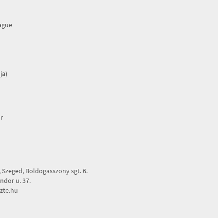
rague
ja)
r
Szeged, Boldogasszony sgt. 6.
dor u. 37.
zte.hu