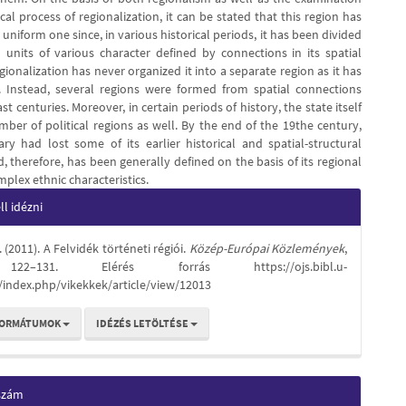
ical process of regionalization, it can be stated that this region has
uniform one since, in various historical periods, it has been divided
l units of various character defined by connections in its spatial
gionalization has never organized it into a separate region as it has
. Instead, several regions were formed from spatial connections
st centuries. Moreover, in certain periods of history, the state itself
ber of political regions as well. By the end of the 19the century,
y had lost some of its earlier historical and spatial-structural
, therefore, has been generally defined on the basis of its regional
mplex ethnic characteristics.
e
l idézni
s
. (2011). A Felvidék történeti régiói.
Közép-Európai Közlemények
,
122–131. Elérés forrás https://ojs.bibl.u-
/index.php/vikekkek/article/view/12013
FORMÁTUMOK
IDÉZÉS LETÖLTÉSE
 szám