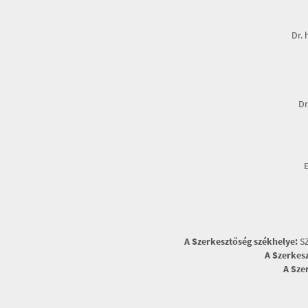
Dr. 
Dr
A Szerkesztőség székhelye:
SZ
A Szerkes
A Sze