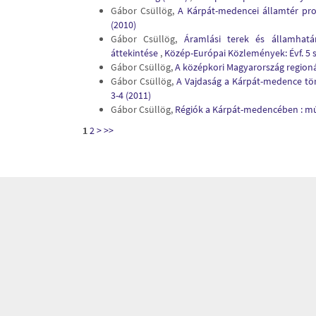
Gábor Csüllög,
A Kárpát-medencei államtér pr
(2010)
Gábor Csüllög,
Áramlási terek és államhatá
áttekintése
,
Közép-Európai Közlemények: Évf. 5 
Gábor Csüllög,
A középkori Magyarország region
Gábor Csüllög,
A Vajdaság a Kárpát-medence tö
3-4 (2011)
Gábor Csüllög,
Régiók a Kárpát-medencében : mú
1
2
>
>>