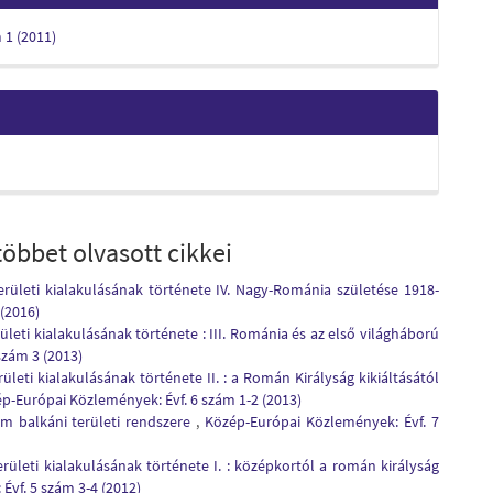
m 1 (2011)
öbbet olvasott cikkei
rületi kialakulásának története IV. Nagy-Románia születése 1918-
(2016)
leti kialakulásának története : III. Románia és az első világháború
szám 3 (2013)
leti kialakulásának története II. : a Román Királyság kikiáltásától
p-Európai Közlemények: Évf. 6 szám 1-2 (2013)
m balkáni területi rendszere
,
Közép-Európai Közlemények: Évf. 7
ületi kialakulásának története I. : középkortól a román királyság
vf. 5 szám 3-4 (2012)