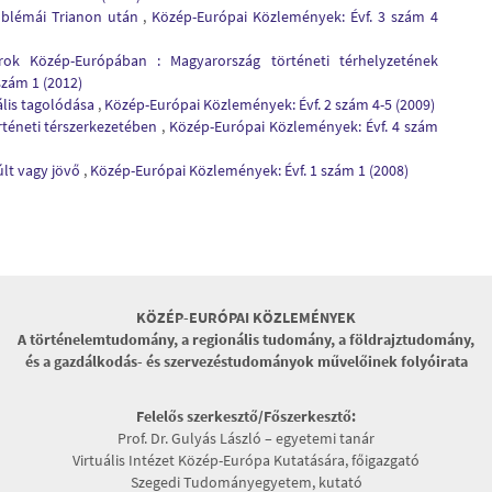
oblémái Trianon után
,
Közép-Európai Közlemények: Évf. 3 szám 4
rok Közép-Európában : Magyarország történeti térhelyzetének
szám 1 (2012)
ális tagolódása
,
Közép-Európai Közlemények: Évf. 2 szám 4-5 (2009)
rténeti térszerkezetében
,
Közép-Európai Közlemények: Évf. 4 szám
lt vagy jövő
,
Közép-Európai Közlemények: Évf. 1 szám 1 (2008)
KÖZÉP-EURÓPAI KÖZLEMÉNYEK
A történelemtudomány, a regionális tudomány, a földrajztudomány,
és a gazdálkodás- és szervezéstudományok művelőinek folyóirata
Felelős szerkesztő/Főszerkesztő:
Prof. Dr. Gulyás László – egyetemi tanár
Virtuális Intézet Közép-Európa Kutatására, főigazgató
Szegedi Tudományegyetem, kutató