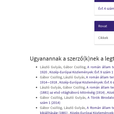
Évf. 4 szá
Rovat
Cikkek
Ugyanannak a szerző(k)nek a legt
László Gulyás, Gábor Csüllög,
A román állam te
1920
,
Közép-Európai Közlemények: Évf. 9 szám 1 
Gábor Csüllög, László Gulyás,
A román állam terü
1914—1918
,
Közép-Európai Közlemények: Évf. 6 
László Gulyás, Gábor Csüllög,
A román állam terü
(1881) az első világháború kitöréséig (1914)
,
Közé
Gábor Csüllög, László Gulyás,
A Török Birodalo
szám 1 (2014)
Gábor Csüllög, László Gulyás,
A Román állam ter
kikiálltásáig (1881)
,
Közép-Európai Közlemények: É