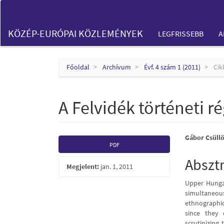
Main
Navigation
Main
KÖZÉP-EURÓPAI KÖZLEMÉNYEK
LEGFRISSEBB
A
Content
Sidebar
Főoldal
Archívum
Évf. 4 szám 1 (2011)
Cik
A Felvidék történeti ré
Article
Main
Gábor Csüll
PDF
Sidebar
Articl
Abszt
Megjelent:
jan. 1, 2011
Conte
Upper Hungar
simultaneous
ethnographic a
since they 
scrutinizing