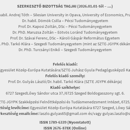
SZERKESZTŐ BIZOTTSÁG TAGJAI (2026.01.01-től – …)
habil. Andrej Tóth – Silesian University in Opava, University of Economics, P
Dr. habil. Dömök Csilla – Pécsi Tudományegyetem
Prof. Dr. Kaposi Zoltán, DSc – Pécsi Tudományegyetem
Dr. PhD. Maruzsa Zoltán – Eötvös Loránd Tudományegyetem
Prof. Dr. Szávai Ferenc, DSc – Károli Gáspár Református Egyetem
. PhD. Tarkó Klára – Szegedi Tudományegyetem (mint az SZTE-JGYPK dékán
Dr. PhD. Turcsányi Enikő – Szegedi Tudományegyetem
Felelős kiadó:
Egyesület Közép-Európa Kutatására/SZTE-Juhász Gyula Pedagógusképző Ka
Felelős kiadó személy:
Prof. Dr. Gulyás László/Dr. habil. Tarkó Klára (SZTE JGYPK dékánja)
Kiadó székhelye:
6727 SzegedLőwy Sándor utca 37./6725 Szeged Boldogasszony sgt. 6.
TE-JGYPK Szakképzési Felnőttképzési és Tudásmenedzsment Intézet, 6725, 
ztőség levélcíme:
Egyesület Közép-Európa Kutatására 6727 Szeged, Lőwy Sán
rkesztőség emailcíme:
laszlo.gulyas65@gmail.com és/vagy gulyas.laszlo@s
ISSN 1789-6339 (Nyomtatott)
ISSN 2676-878X (Online)