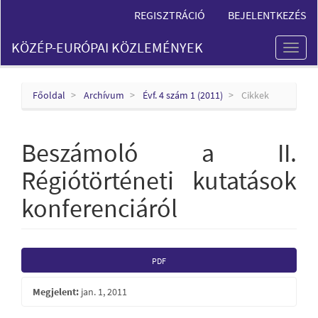
Main
REGISZTRÁCIÓ
BEJELENTKEZÉS
Navigation
Main
KÖZÉP-EURÓPAI KÖZLEMÉNYEK
Content
Toggl
Sidebar
naviga
Főoldal
Archívum
Évf. 4 szám 1 (2011)
Cikkek
Beszámoló a II.
Régiótörténeti kutatások
konferenciáról
Article
PDF
Sidebar
Megjelent:
jan. 1, 2011