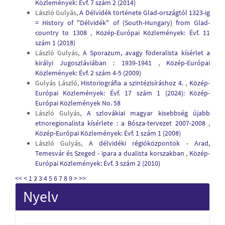
Közlemények: Évf. 7 szám 2 (2014)
László Gulyás,
A Délvidék története Glad-országtól 1323-ig
= History of "Délvidék" of (South-Hungary) from Glad-
country to 1308
,
Közép-Európai Közlemények: Évf. 11
szám 1 (2018)
László Gulyás,
A Sporazum, avagy föderalista kísérlet a
királyi Jugoszláviában : 1939-1941
,
Közép-Európai
Közlemények: Évf. 2 szám 4-5 (2009)
Gulyás László,
Historiográfia a szintézisíráshoz 4.
,
Közép-
Európai Közlemények: Évf. 17 szám 1 (2024): Közép-
Európai Közlemények No. 58
László Gulyás,
A szlovákiai magyar kisebbség újabb
etnoregionalista kísérlete : a Bósza-tervezet 2007-2008
,
Közép-Európai Közlemények: Évf. 1 szám 1 (2008)
László Gulyás,
A délvidéki régióközpontok - Arad,
Temesvár és Szeged - ipara a dualista korszakban
,
Közép-
Európai Közlemények: Évf. 3 szám 2 (2010)
<<
<
1
2
3
4
5
6
7
8
9
>
>>
Nyelv