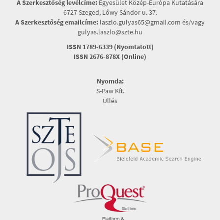
A Szerkesztőség levélcíme:
Egyesület Közép-Európa Kutatására
6727 Szeged, Lőwy Sándor u. 37.
A Szerkesztőség emailcíme:
laszlo.gulyas65@gmail.com és/vagy
gulyas.laszlo@szte.hu
ISSN 1789-6339 (Nyomtatott)
ISSN 2676-878X (Online)
Nyomda:
S-Paw Kft.
Üllés