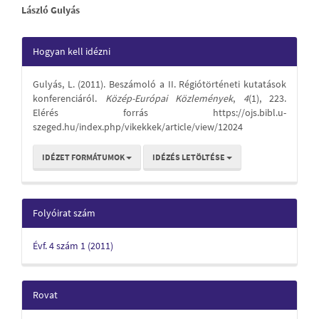
Main
László Gulyás
Article
Article
Hogyan kell idézni
Content
Details
Gulyás, L. (2011). Beszámoló a II. Régiótörténeti kutatások
konferenciáról.
Közép-Európai Közlemények
,
4
(1), 223.
Elérés forrás https://ojs.bibl.u-
szeged.hu/index.php/vikekkek/article/view/12024
IDÉZET FORMÁTUMOK
IDÉZÉS LETÖLTÉSE
Folyóirat szám
Évf. 4 szám 1 (2011)
Rovat