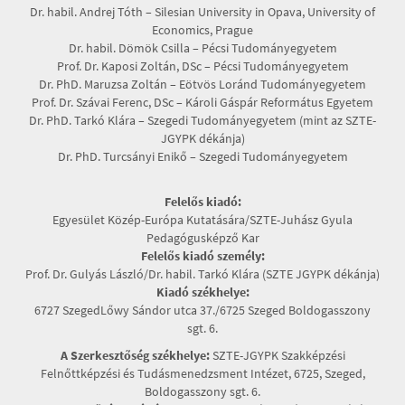
Dr. habil. Andrej Tóth – Silesian University in Opava, University of
Economics, Prague
Dr. habil. Dömök Csilla – Pécsi Tudományegyetem
Prof. Dr. Kaposi Zoltán, DSc – Pécsi Tudományegyetem
Dr. PhD. Maruzsa Zoltán – Eötvös Loránd Tudományegyetem
Prof. Dr. Szávai Ferenc, DSc – Károli Gáspár Református Egyetem
Dr. PhD. Tarkó Klára – Szegedi Tudományegyetem (mint az SZTE-
JGYPK dékánja)
Dr. PhD. Turcsányi Enikő – Szegedi Tudományegyetem
Felelős kiadó:
Egyesület Közép-Európa Kutatására/SZTE-Juhász Gyula
Pedagógusképző Kar
Felelős kiadó személy:
Prof. Dr. Gulyás László/Dr. habil. Tarkó Klára (SZTE JGYPK dékánja)
Kiadó székhelye:
6727 SzegedLőwy Sándor utca 37./6725 Szeged Boldogasszony
sgt. 6.
A Szerkesztőség székhelye:
SZTE-JGYPK Szakképzési
Felnőttképzési és Tudásmenedzsment Intézet, 6725, Szeged,
Boldogasszony sgt. 6.