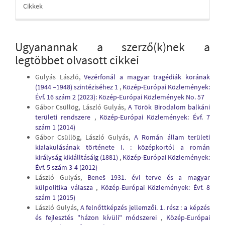
Cikkek
Ugyanannak a szerző(k)nek a
legtöbbet olvasott cikkei
Gulyás László,
Vezérfonál a magyar tragédiák korának
(1944 –1948) szintéziséhez 1
,
Közép-Európai Közlemények:
Évf. 16 szám 2 (2023): Közép-Európai Közlemények No. 57
Gábor Csüllög, László Gulyás,
A Török Birodalom balkáni
területi rendszere
,
Közép-Európai Közlemények: Évf. 7
szám 1 (2014)
Gábor Csüllög, László Gulyás,
A Román állam területi
kialakulásának története I. : középkortól a román
királyság kikiálltásáig (1881)
,
Közép-Európai Közlemények:
Évf. 5 szám 3-4 (2012)
László Gulyás,
Beneš 1931. évi terve és a magyar
külpolitika válasza
,
Közép-Európai Közlemények: Évf. 8
szám 1 (2015)
László Gulyás,
A felnőttképzés jellemzői. 1. rész : a képzés
és fejlesztés "házon kívüli" módszerei
,
Közép-Európai